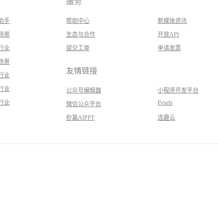
服务
助手
帮助中心
新媒体资讯
场景
生态与合作
开放API
行业
提交工单
申请发票
场景
友情链接
行业
行业
公众号编辑器
小程序开发平台
行业
Pexels
微信公众平台
秒篇AIPPT
连趣云