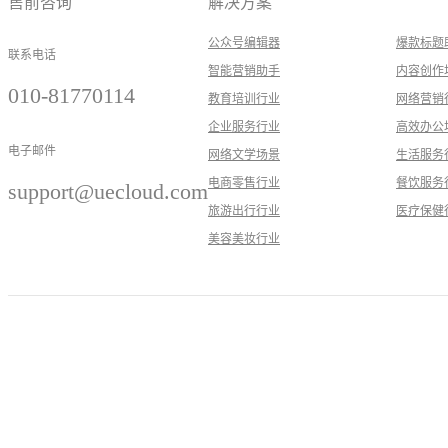
售前咨询
解决方案
公众号编辑器
爆款标题
联系电话
智能营销助手
内容创作
010-81770114
教育培训行业
网络营销
企业服务行业
高效办公
电子邮件
网络文学场景
生活服务
电商零售行业
餐饮服务
support@uecloud.com
旅游出行行业
医疗保健
美容美妆行业