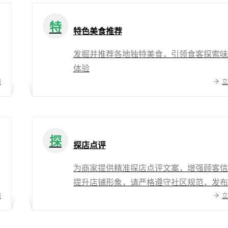
特
特色美食推荐
发掘并推荐各地独特美食，引领食客探索味
体验
用
探
探店点评
为商家提供精准探店点评文案，增强顾客信
提升店铺形象，请严格遵守社区规范，发布
用
做审校或二次修改