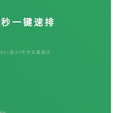
3秒一键速排
360+款AI写作文案助手
所欲