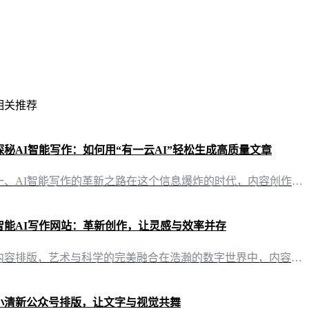
相关推荐
探秘AI智能写作：如何用“有一云AI”轻松生成高质量文章
一、AI智能写作的革新之路在这个信息爆炸的时代，内容创作已成为自媒体创作者的核心竞争力。而“有一云AI”作为一款创新型AI智能写作+排版软件，以其卓越的AI技术服务，为自媒体创作者开启了一条全新的创作之路。 二、内容排版：千款皮肤，一触即达“有一云AI”在内容排版方面独具匠心，提供包含标题、内容、图文、分隔、引导五大类数千款装修皮肤。无论是简洁明快的风格，还是图文并茂的视觉盛宴，都能在这里找到心
智能AI写作网站：革新创作，让灵感与效率并存
内容排版，艺术与科学的完美融合在浩瀚的数字世界中，内容的排版如同灵魂的展现。有一云AI，以其独到的设计理念，为自媒体创作者提供了数千款装修皮肤，涵盖标题、内容、图文、分隔、引导等五大类，将艺术与科学巧妙融合，让每一篇文章都如同一幅精美的画作。 创作平台，跨界的桥梁有一云AI，不仅仅是一款AI智能写作软件，它更是连接各大自媒体平台的桥梁。无论是公众号、头条号，还是小红书、百家号，乃至知乎、企鹅号，
小清新公众号排版，让文字与视觉共舞