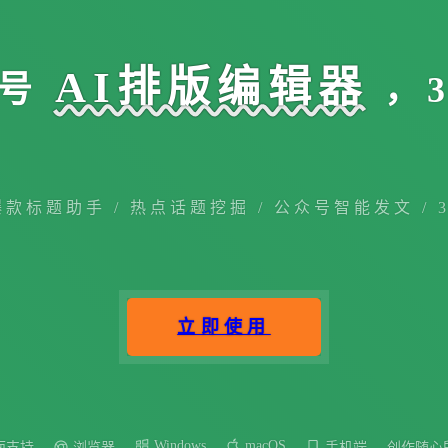
AI排版编辑器
号
，
爆款标题助手 / 热点话题挖掘 / 公众号智能发文 / 
立即使用
Windows
macOS
面支持
浏览器
手机端
创作随心