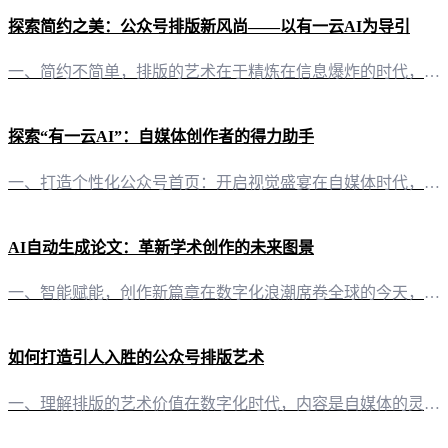
探索简约之美：公众号排版新风尚——以有一云AI为导引
一、简约不简单，排版的艺术在于精炼在信息爆炸的时代，简约的排版设计显得尤为珍贵。它不仅能够吸引读者的眼球，还能在第一时间传递出内容的精髓。今天，我们就来探讨如何在公众号平台上，通过有一云AI，打造一份既简约又不失精致的排版。 二、千款装修皮肤，打造个性化简约风格有一云AI在内容排版方面，提供了数千款装修皮肤，涵盖标题、内容、图文、分隔、引导等五大类。这些皮肤设计精巧，风格简约而不失个性，让自媒体
探索“有一云AI”：自媒体创作者的得力助手
一、打造个性化公众号首页：开启视觉盛宴在自媒体时代，一个独具特色的公众号首页，无疑是吸引读者目光的关键。今天，让我们一同探索如何利用“有一云AI”为公众号打造一个既美观又实用的首页。 二、装修工具：多样化的模板与皮肤“有一云AI”在内容排版方面，提供数千款装修皮肤，涵盖标题、内容、图文、分隔、引导等五大类，为自媒体创作者提供了丰富的选择。无论是简约大气，还是创意无限，都能在这里找到心仪的模板。
AI自动生成论文：革新学术创作的未来图景
一、智能赋能，创作新篇章在数字化浪潮席卷全球的今天，信息爆炸使得学术创作者面临前所未有的挑战。如何高效、高质量地完成学术论文的撰写，成为了许多研究者的痛点。而今，“有一云AI”的出现，为学术创作开辟了一条全新的路径。 二、创新工具，重构论文写作“有一云AI”以其独特的AI智能写作技术，为学术创作者提供了一站式的论文撰写解决方案。这款软件不仅能够自动生成论文，还能够对内容进行智能排版，让学术论文的
如何打造引人入胜的公众号排版艺术
一、理解排版的艺术价值在数字化时代，内容是自媒体的灵魂，而排版则是内容的外衣。良好的排版不仅能提升文章的视觉效果，更能增强内容的吸引力，让读者在第一眼就产生阅读的欲望。 二、排版的基本原则 2.1 风格统一如同一个人的着装风格，公众号的排版也需要有统一的视觉风格。这不仅能提升品牌的辨识度，也能让读者在阅读时产生舒适感。 2.2 简约美观简约不等于简单，它是一种高级的美感。排版中的简约，指的是避免