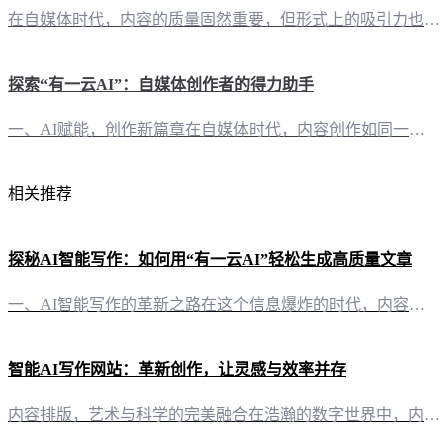
在自媒体时代，内容的质量固然重要，但形式上的吸引力也不可忽视。对于公众号编辑来说，如何在文章中巧妙插入视频，以增强文章的吸引力和互动性，是提升公众号影响力的重要环节。 二、“有一云AI”：AI智能写作与排版，轻松插入视频“有一云AI”，这款创新型AI智能写作+排版软件，为自媒体创作者提供了强大的技术支持，其中就包括视频插入功能。以下是使用“有一云AI”在公众号文章中插入视频的详细步骤： 2.1 选
探索“有一云AI”：自媒体创作者的得力助手
一、AI赋能，创作新篇章在自媒体时代，内容创作如同一座巍峨的高峰，等待着创作者们攀登。而“有一云AI”正是这座高峰上的指引明灯，它以其前沿的AI技术服务，为自媒体创作者们开辟了一条通往高效创作的便捷之路。 二、排版之美，尽在一“键”“有一云AI”的排版功能，如同一位精通艺术的设计师，将你的文字和图片巧妙地融合在一起。数千款装修皮肤，涵盖标题、内容、图文、分隔、引导等多种元素，让每一篇文章都焕发出
相关推荐
探秘AI智能写作：如何用“有一云AI”轻松生成高质量文章
一、AI智能写作的革新之路在这个信息爆炸的时代，内容创作已成为自媒体创作者的核心竞争力。而“有一云AI”作为一款创新型AI智能写作+排版软件，以其卓越的AI技术服务，为自媒体创作者开启了一条全新的创作之路。 二、内容排版：千款皮肤，一触即达“有一云AI”在内容排版方面独具匠心，提供包含标题、内容、图文、分隔、引导五大类数千款装修皮肤。无论是简洁明快的风格，还是图文并茂的视觉盛宴，都能在这里找到心
智能AI写作网站：革新创作，让灵感与效率并存
内容排版，艺术与科学的完美融合在浩瀚的数字世界中，内容的排版如同灵魂的展现。有一云AI，以其独到的设计理念，为自媒体创作者提供了数千款装修皮肤，涵盖标题、内容、图文、分隔、引导等五大类，将艺术与科学巧妙融合，让每一篇文章都如同一幅精美的画作。 创作平台，跨界的桥梁有一云AI，不仅仅是一款AI智能写作软件，它更是连接各大自媒体平台的桥梁。无论是公众号、头条号，还是小红书、百家号，乃至知乎、企鹅号，