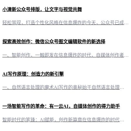
小清新公众号排版，让文字与视觉共舞
轻松驾驭，打造个性化风格在信息爆炸的今天，公众号已成为信息传递的重要渠道。一篇精心排版的小清新风格文章，不仅能让读者眼前一亮，更能有效提升阅读体验。今天，就让我们一同探索如何利用“有一云AI”这款创新型AI智能写作+排版软件，轻松驾驭小清新公众号排版。 AI赋能，排版得心应手“有一云AI”的排版功能，为自媒体创作者提供了强大的技术支持。无论是标题、内容，还是图文、分隔、引导，都可通过“有一云AI
探索高效创作：微信公众号图文编辑软件的新选择
一、智能创作，一触即发在信息爆炸的时代，自媒体创作者面临着内容创作与排版的双重挑战。有一云AI，作为一款创新型AI智能写作+排版软件，为自媒体创作者提供了一站式的解决方案。它不仅仅是一个工具，更是一份智能的伙伴，将大部分创作需求AI自动化，让创作变得更简单、更高效。 二、内容排版，千款皮肤，一网打尽内容排版是吸引读者眼球的关键。有一云AI深知这一点，因此提供了包含标题、内容、图文、分隔、引导等五
AI写作原理：创造力的新引擎
一、自然语言处理的魔术AI写作的奥秘始于自然语言处理（NLP），这是一门让机器理解、生成人类语言的科学。NLP让AI能够：- 理解语义：透过复杂的句子结构，AI能把握句子意图，如区分“我饿了”和“我饿了，你能推荐点吃的吗？”- 识别情感：AI能够分析文本中的情感色彩，是喜悦、愤怒还是悲伤，为内容创作者提供了精准的情感分析。 二、深度学习的智慧深度学习是AI写作的核心，它让机器通过模拟人脑神经网络
一场智能写作的革命：有一云AI，自媒体创作的得力助手
智能时代的笔锋：AI赋能，创作新篇章在信息爆炸的时代，自媒体创作者面临着内容创作、排版、发布等一系列挑战。然而，随着科技的进步，一款名为“有一云AI”的创新型软件应运而生，为自媒体创作者提供了前所未有的助力。 排版艺术，一触即达：千款皮肤，打造个性风格“有一云AI”在内容排版方面，独具匠心。它提供了包含标题、内容、图文、分隔、引导五大类的数千款装修皮肤，让自媒体创作者能够轻松地根据自己的风格和需