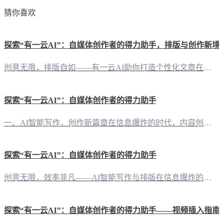
猜你喜欢
探索“有一云AI”：自媒体创作者的得力助手，排版与创作新境
创意无限，排版自如——有一云AI助你打造个性化文章在信息爆炸的今天，自媒体已经成为传播思想、分享知识的舞台。然而，创作与排版的过程往往繁琐耗时。现在，有一云AI应运而生，以其卓越的性能，为自媒体创作者提供了一站式的解决方案。 多平台适配，内容创作得心应手“有一云AI”不仅支持公众号、头条号、小红书、百家号、知乎、企鹅号、搜狐号、新浪头条、百度文库等多家自媒体平台，还能实现内容在不同平台间的无缝迁
探索“有一云AI”：自媒体创作者的得力助手
一、AI智能写作，创作新篇章在信息爆炸的时代，内容创作成为自媒体的核心竞争力。而“有一云AI”应运而生，它不仅是一把开启创作新篇章的钥匙，更是自媒体创作者的得力助手。 二、内容排版，美不胜收“有一云AI”在内容排版上独具匠心，提供数千款装修皮肤，涵盖标题、内容、图文、分隔、引导等五大类，让每一篇作品都如艺术品般吸引眼球。 三、多平台支持，一网打尽从公众号、头条号到小红书、百家号，再到知乎、企鹅号
探索“有一云AI”：自媒体创作者的得力助手
创意无限，效率非凡——AI智能写作与排版在信息爆炸的今天，自媒体创作者面临着内容创作与排版的双重压力。而“有一云AI”的出现，恰似一股清风，为创作者们带来前所未有的便捷与灵感。 智能排版，千款皮肤，打造个性化内容“有一云AI”在内容排版上独具匠心，提供涵盖标题、内容、图文、分隔、引导等五大类的数千款装修皮肤。创作者们可以根据自己的喜好和风格，轻松切换，让每一次发布都焕然一新。 多平台支持，一应俱
探索“有一云AI”：自媒体创作者的得力助手——视频插入指南