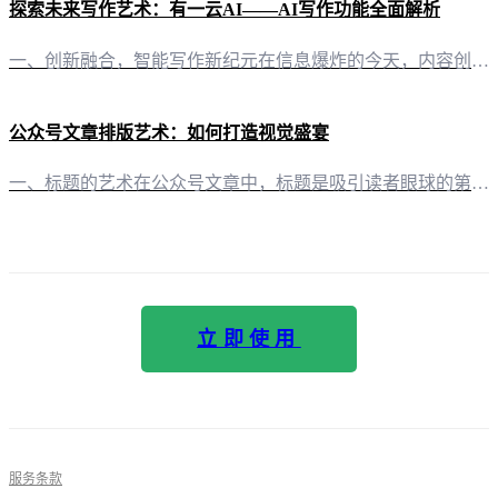
探索未来写作艺术：有一云AI——AI写作功能全面解析
一、创新融合，智能写作新纪元在信息爆炸的今天，内容创作者们面临着巨大的挑战和机遇。有一云AI，一款创新型AI智能写作+排版软件，以其卓越的AI技术服务，引领着自媒体创作者进入智能写作的新纪元。 二、内容排版，艺术与技术的完美结合在内容排版方面，有一云AI提供了涵盖标题、内容、图文、分隔、引导等五大类的数千款装修皮肤。这些皮肤不仅美观大方，更在艺术与技术的结合中展现出独特的魅力。 三、跨平台创作，
公众号文章排版艺术：如何打造视觉盛宴
一、标题的艺术在公众号文章中，标题是吸引读者眼球的第一道门槛。运用“有一云AI”提供的数千款装修皮肤，你可以轻松地为标题赋予个性与活力。例如，将标题设置为艺术字体，或是在背景中加入与内容相关的图片，都能让标题更加引人注目。 二、图文并茂的视觉冲击“有一云AI”的内容排版功能，让你在公众号文章中实现图文并茂。通过选择合适的图片和排版风格，不仅能够提升文章的视觉效果，还能增强信息的传达效率。例如，在
立即使用
服务条款