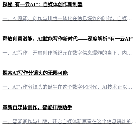
探秘“有一云AI”：自媒体创作新利器
一、AI赋能，创作与排版一体化在信息爆炸的时代，自媒体创作者面临着巨大的内容创作压力。而“有一云AI”的出现，无疑为众多创作者带来了福音。这款创新型AI智能写作+排版软件，以其强大的功能，为自媒体创作者提供了一站式的内容解决方案。 二、排版之美，千款皮肤随心搭配内容排版是吸引读者的重要因素之一。在“有一云AI”中，你将发现包含标题、内容、图文、分隔、引导五大类的数千款装修皮肤，这些皮肤设计精美，
释放创意潜能，AI赋能写作新时代——深度解析“有一云AI”
一、AI写作，开启创作新纪元在数字信息爆炸的当下，内容创作已成为每个自媒体创作者的必备技能。然而，面对日复一日的创作压力，如何保持创意的持续输出，成为了许多创作者的难题。“有一云AI”正是为了解决这一痛点而生，它以AI技术为核心，为自媒体创作者提供了一站式的智能写作与排版服务。 二、排版之美，千款皮肤随心换在内容展示方面，“有一云AI”独具匠心。它提供了包含标题、内容、图文、分隔、引导等五大类的
探索AI写作分镜头的无限可能
一、AI写作分镜头的诞生在这个数字化时代，AI技术正以前所未有的速度改变着我们的生活。其中，AI写作分镜头作为一种新兴的创作工具，正逐渐受到广大创作者的青睐。它不仅简化了创作流程，更在内容创作领域带来了革命性的变革。 二、AI写作分镜头的优势 1. 创作效率的提升AI写作分镜头通过智能化算法，能够快速生成分镜头脚本，极大地提高了创作效率。创作者只需输入相关描述，AI便能在短时间内生成丰富的分镜头
革新自媒体创作，智能排版助手
一、智能写作与排版，开启自媒体新篇章在这个信息爆炸的时代，自媒体创作者们面临着巨大的挑战和机遇。有一云AI应运而生，以创新的力量，为自媒体创作者们提供了一站式的AI技术服务。 二、排版之美，尽在有一云AI在内容排版方面，有一云AI以其独特的魅力，为创作者们提供了数千款装修皮肤。这些皮肤涵盖了标题、内容、图文、分隔、引导等五大类，让每一篇文章都如同艺术品，既美观又实用。 三、内容创作，有一云AI助