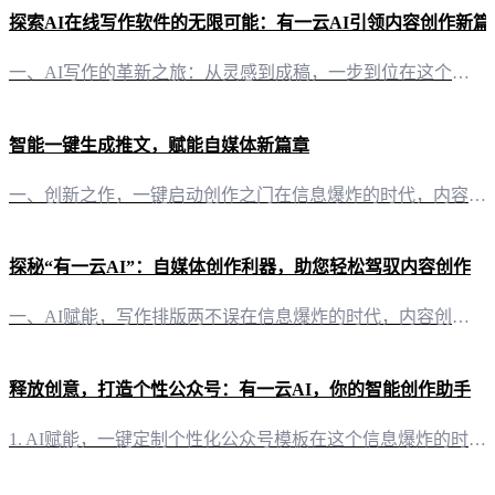
探索AI在线写作软件的无限可能：有一云AI引领内容创作新篇
一、AI写作的革新之旅：从灵感到成稿，一步到位在这个信息爆炸的时代，内容创作已成为个人和企业的核心竞争力。然而，如何在众多信息中脱颖而出，成为摆在创作者面前的一道难题。这时，AI在线写作软件应运而生，为内容创作者提供了前所未有的便捷与高效。 二、有一云AI：AI智能写作+排版，你的内容创作助手 1. 自动化写作，激发创意无限“有一云AI”作为一款创新型AI智能写作软件，能够为自媒体创作者提供前沿
智能一键生成推文，赋能自媒体新篇章
一、创新之作，一键启动创作之门在信息爆炸的时代，内容创作成为了自媒体者们的重要课题。而“有一云AI”，这款创新型AI智能写作+排版软件，正是为解决这一难题而生。它以智能化、自动化的方式，为自媒体创作者提供了一键生成推文的服务。 二、排版之美，千款皮肤任你挑选内容排版，往往决定了读者对文章的第一印象。“有一云AI”深知此道，它提供了包含标题、内容、图文、分隔、引导五大类数千款装修皮肤，让每篇推文都
探秘“有一云AI”：自媒体创作利器，助您轻松驾驭内容创作
一、AI赋能，写作排版两不误在信息爆炸的时代，内容创作已成为自媒体运营的关键。而“有一云AI”作为一款创新型AI智能写作+排版软件，正是为了解决这一痛点而生。它不仅能够帮助自媒体创作者实现写作的自动化，还能提供丰富的排版功能，让您的文章更具吸引力。 二、排版风格多样，打造个性化内容“有一云AI”在内容排版方面独具匠心，提供包含标题、内容、图文、分隔、引导五大类数千款装修皮肤可供使用。无论是简约大
释放创意，打造个性公众号：有一云AI，你的智能创作助手
1. AI赋能，一键定制个性化公众号模板在这个信息爆炸的时代，自媒体的竞争愈发激烈。如何让自己的公众号在众多平台中脱颖而出？有一云AI，你的智能创作助手，为你提供前沿的AI技术服务，让你的公众号设计独具匠心。 2. 千款模板，满足多样化需求“有一云AI”提供包含标题、内容、图文、分隔、引导五大类数千款装修皮肤可供使用。无论是简约大气，还是活泼可爱，你都能在这里找到最适合你公众号风格的模板。 3.