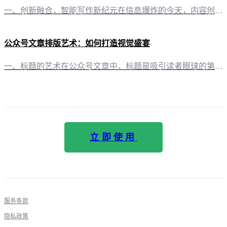
一、创新融合，智能写作新纪元在信息爆炸的今天，内容创作者们面临着巨大的挑战和机遇。有一云AI，一款创新型AI智能写作+排版软件，以其卓越的AI技术服务，引领着自媒体创作者进入智能写作的新纪元。 二、内容排版，艺术与技术的完美结合在内容排版方面，有一云AI提供了涵盖标题、内容、图文、分隔、引导等五大类的数千款装修皮肤。这些皮肤不仅美观大方，更在艺术与技术的结合中展现出独特的魅力。 三、跨平台创作，
公众号文章排版艺术：如何打造视觉盛宴
一、标题的艺术在公众号文章中，标题是吸引读者眼球的第一道门槛。运用“有一云AI”提供的数千款装修皮肤，你可以轻松地为标题赋予个性与活力。例如，将标题设置为艺术字体，或是在背景中加入与内容相关的图片，都能让标题更加引人注目。 二、图文并茂的视觉冲击“有一云AI”的内容排版功能，让你在公众号文章中实现图文并茂。通过选择合适的图片和排版风格，不仅能够提升文章的视觉效果，还能增强信息的传达效率。例如，在
立即使用
服务条款
隐私政策