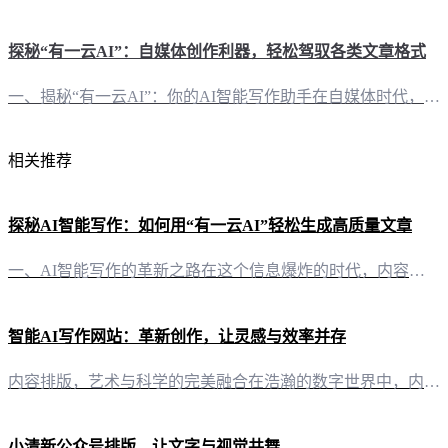
探秘“有一云AI”：自媒体创作利器，轻松驾驭各类文章格式
一、揭秘“有一云AI”：你的AI智能写作助手在自媒体时代，内容创作变得尤为重要。而“有一云AI”应运而生，成为自媒体创作者的得力助手。这款创新型AI智能写作+排版软件，能够帮助你轻松驾驭各类文章格式，让创作变得更加高效。 二、内容排版，千款装修皮肤任你挑选在“有一云AI”中，内容排版不再是难题。它提供包含标题、内容、图文、分隔、引导五大类数千款装修皮肤，满足你的个性化需求。无论是简洁大方的风格，
相关推荐
探秘AI智能写作：如何用“有一云AI”轻松生成高质量文章
一、AI智能写作的革新之路在这个信息爆炸的时代，内容创作已成为自媒体创作者的核心竞争力。而“有一云AI”作为一款创新型AI智能写作+排版软件，以其卓越的AI技术服务，为自媒体创作者开启了一条全新的创作之路。 二、内容排版：千款皮肤，一触即达“有一云AI”在内容排版方面独具匠心，提供包含标题、内容、图文、分隔、引导五大类数千款装修皮肤。无论是简洁明快的风格，还是图文并茂的视觉盛宴，都能在这里找到心
智能AI写作网站：革新创作，让灵感与效率并存
内容排版，艺术与科学的完美融合在浩瀚的数字世界中，内容的排版如同灵魂的展现。有一云AI，以其独到的设计理念，为自媒体创作者提供了数千款装修皮肤，涵盖标题、内容、图文、分隔、引导等五大类，将艺术与科学巧妙融合，让每一篇文章都如同一幅精美的画作。 创作平台，跨界的桥梁有一云AI，不仅仅是一款AI智能写作软件，它更是连接各大自媒体平台的桥梁。无论是公众号、头条号，还是小红书、百家号，乃至知乎、企鹅号，
小清新公众号排版，让文字与视觉共舞