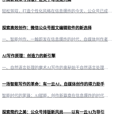
轻松驾驭，打造个性化风格在信息爆炸的今天，公众号已成为信息传递的重要渠道。一篇精心排版的小清新风格文章，不仅能让读者眼前一亮，更能有效提升阅读体验。今天，就让我们一同探索如何利用“有一云AI”这款创新型AI智能写作+排版软件，轻松驾驭小清新公众号排版。 AI赋能，排版得心应手“有一云AI”的排版功能，为自媒体创作者提供了强大的技术支持。无论是标题、内容，还是图文、分隔、引导，都可通过“有一云AI
探索高效创作：微信公众号图文编辑软件的新选择
一、智能创作，一触即发在信息爆炸的时代，自媒体创作者面临着内容创作与排版的双重挑战。有一云AI，作为一款创新型AI智能写作+排版软件，为自媒体创作者提供了一站式的解决方案。它不仅仅是一个工具，更是一份智能的伙伴，将大部分创作需求AI自动化，让创作变得更简单、更高效。 二、内容排版，千款皮肤，一网打尽内容排版是吸引读者眼球的关键。有一云AI深知这一点，因此提供了包含标题、内容、图文、分隔、引导等五
AI写作原理：创造力的新引擎
一、自然语言处理的魔术AI写作的奥秘始于自然语言处理（NLP），这是一门让机器理解、生成人类语言的科学。NLP让AI能够：- 理解语义：透过复杂的句子结构，AI能把握句子意图，如区分“我饿了”和“我饿了，你能推荐点吃的吗？”- 识别情感：AI能够分析文本中的情感色彩，是喜悦、愤怒还是悲伤，为内容创作者提供了精准的情感分析。 二、深度学习的智慧深度学习是AI写作的核心，它让机器通过模拟人脑神经网络
一场智能写作的革命：有一云AI，自媒体创作的得力助手
智能时代的笔锋：AI赋能，创作新篇章在信息爆炸的时代，自媒体创作者面临着内容创作、排版、发布等一系列挑战。然而，随着科技的进步，一款名为“有一云AI”的创新型软件应运而生，为自媒体创作者提供了前所未有的助力。 排版艺术，一触即达：千款皮肤，打造个性风格“有一云AI”在内容排版方面，独具匠心。它提供了包含标题、内容、图文、分隔、引导五大类的数千款装修皮肤，让自媒体创作者能够轻松地根据自己的风格和需
探索简约之美：公众号排版新风尚——以有一云AI为导引