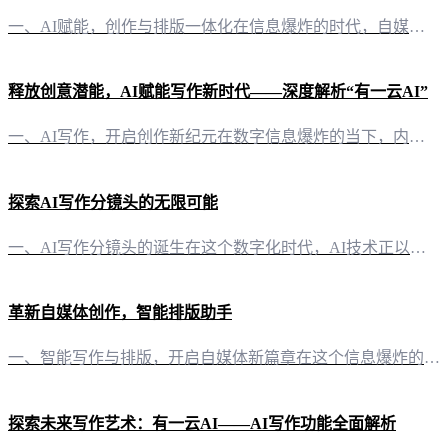
一、AI赋能，创作与排版一体化在信息爆炸的时代，自媒体创作者面临着巨大的内容创作压力。而“有一云AI”的出现，无疑为众多创作者带来了福音。这款创新型AI智能写作+排版软件，以其强大的功能，为自媒体创作者提供了一站式的内容解决方案。 二、排版之美，千款皮肤随心搭配内容排版是吸引读者的重要因素之一。在“有一云AI”中，你将发现包含标题、内容、图文、分隔、引导五大类的数千款装修皮肤，这些皮肤设计精美，
释放创意潜能，AI赋能写作新时代——深度解析“有一云AI”
一、AI写作，开启创作新纪元在数字信息爆炸的当下，内容创作已成为每个自媒体创作者的必备技能。然而，面对日复一日的创作压力，如何保持创意的持续输出，成为了许多创作者的难题。“有一云AI”正是为了解决这一痛点而生，它以AI技术为核心，为自媒体创作者提供了一站式的智能写作与排版服务。 二、排版之美，千款皮肤随心换在内容展示方面，“有一云AI”独具匠心。它提供了包含标题、内容、图文、分隔、引导等五大类的
探索AI写作分镜头的无限可能
一、AI写作分镜头的诞生在这个数字化时代，AI技术正以前所未有的速度改变着我们的生活。其中，AI写作分镜头作为一种新兴的创作工具，正逐渐受到广大创作者的青睐。它不仅简化了创作流程，更在内容创作领域带来了革命性的变革。 二、AI写作分镜头的优势 1. 创作效率的提升AI写作分镜头通过智能化算法，能够快速生成分镜头脚本，极大地提高了创作效率。创作者只需输入相关描述，AI便能在短时间内生成丰富的分镜头
革新自媒体创作，智能排版助手
一、智能写作与排版，开启自媒体新篇章在这个信息爆炸的时代，自媒体创作者们面临着巨大的挑战和机遇。有一云AI应运而生，以创新的力量，为自媒体创作者们提供了一站式的AI技术服务。 二、排版之美，尽在有一云AI在内容排版方面，有一云AI以其独特的魅力，为创作者们提供了数千款装修皮肤。这些皮肤涵盖了标题、内容、图文、分隔、引导等五大类，让每一篇文章都如同艺术品，既美观又实用。 三、内容创作，有一云AI助
探索未来写作艺术：有一云AI——AI写作功能全面解析