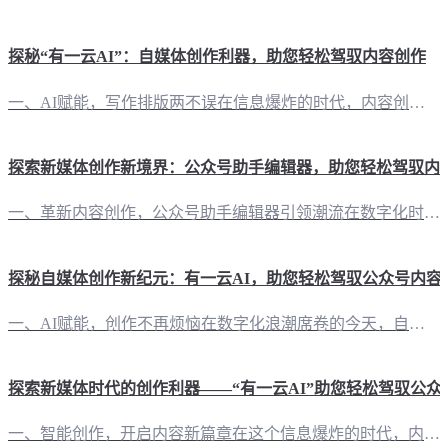
探秘“有一云AI”：自媒体创作利器，助您轻松驾驭内容创作
一、AI赋能，写作排版两不误在信息爆炸的时代，内容创作已成为自媒体运营的关键。而“有一云AI”作为一款创新型AI智能写作+排版软件，正是为了解决这一痛点而生。它不仅能够帮助自媒体创作者实现写作的自动化，还能提供丰富的排版功能，让您的文章更具吸引力。 二、排版风格多样，打造个性化内容“有一云AI”在内容排版方面独具匠心，提供包含标题、内容、图文、分隔、引导五大类数千款装修皮肤可供使用。无论是简约大
探索新媒体创作新境界：公众号助手编辑器，助您轻松驾驭内
一、革新内容创作，公众号助手编辑器引领潮流在数字化时代，内容创作的重要性不言而喻。而公众号助手编辑器，作为一款创新型AI智能写作+排版软件，正以前沿的AI技术服务，为自媒体创作者们开启了一扇通往高效内容创作的大门。 二、排版之美，千款皮肤任您挑选公众号助手编辑器在内容排版方面独具匠心，提供了包含标题、内容、图文、分隔、引导五大类数千款装修皮肤。无论是简约大气，还是个性鲜明，都能在这里找到您的风格
探秘自媒体创作新纪元：有一云AI，助您轻松驾驭公众号内容
一、AI赋能，创作不再烦恼在数字化浪潮席卷的今天，自媒体创作者面临着日益激烈的竞争。如何在这个信息爆炸的时代脱颖而出，成为每一个自媒体人的必修课。有一云AI，作为一款创新型AI智能写作+排版软件，应运而生，为自媒体创作者提供前沿的AI技术服务。 二、排版随心，风格多样在内容排版方面，有一云AI以其丰富的模板库著称。包含标题、内容、图文、分隔、引导等五大类数千款装修皮肤，满足各类自媒体创作者的个性
探索新媒体时代的创作利器——“有一云AI”助您轻松驾驭公众
一、智能创作，开启内容新篇章在这个信息爆炸的时代，内容创作成为了公众号运营的核心竞争力。而“有一云AI”的出现，无疑为自媒体创作者带来了一场革命。这款创新型AI智能写作+排版软件，以其卓越的AI技术服务，将大部分创作需求AI自动化，让内容创作变得更加轻松高效。 二、千款装修皮肤，打造个性化排版“有一云AI”在内容排版方面，提供了包含标题、内容、图文、分隔、引导五大类数千款装修皮肤，满足不同风格的