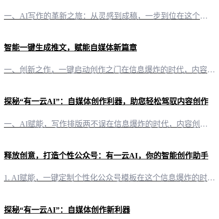
一、AI写作的革新之旅：从灵感到成稿，一步到位在这个信息爆炸的时代，内容创作已成为个人和企业的核心竞争力。然而，如何在众多信息中脱颖而出，成为摆在创作者面前的一道难题。这时，AI在线写作软件应运而生，为内容创作者提供了前所未有的便捷与高效。 二、有一云AI：AI智能写作+排版，你的内容创作助手 1. 自动化写作，激发创意无限“有一云AI”作为一款创新型AI智能写作软件，能够为自媒体创作者提供前沿
智能一键生成推文，赋能自媒体新篇章
一、创新之作，一键启动创作之门在信息爆炸的时代，内容创作成为了自媒体者们的重要课题。而“有一云AI”，这款创新型AI智能写作+排版软件，正是为解决这一难题而生。它以智能化、自动化的方式，为自媒体创作者提供了一键生成推文的服务。 二、排版之美，千款皮肤任你挑选内容排版，往往决定了读者对文章的第一印象。“有一云AI”深知此道，它提供了包含标题、内容、图文、分隔、引导五大类数千款装修皮肤，让每篇推文都
探秘“有一云AI”：自媒体创作利器，助您轻松驾驭内容创作
一、AI赋能，写作排版两不误在信息爆炸的时代，内容创作已成为自媒体运营的关键。而“有一云AI”作为一款创新型AI智能写作+排版软件，正是为了解决这一痛点而生。它不仅能够帮助自媒体创作者实现写作的自动化，还能提供丰富的排版功能，让您的文章更具吸引力。 二、排版风格多样，打造个性化内容“有一云AI”在内容排版方面独具匠心，提供包含标题、内容、图文、分隔、引导五大类数千款装修皮肤可供使用。无论是简约大
释放创意，打造个性公众号：有一云AI，你的智能创作助手
1. AI赋能，一键定制个性化公众号模板在这个信息爆炸的时代，自媒体的竞争愈发激烈。如何让自己的公众号在众多平台中脱颖而出？有一云AI，你的智能创作助手，为你提供前沿的AI技术服务，让你的公众号设计独具匠心。 2. 千款模板，满足多样化需求“有一云AI”提供包含标题、内容、图文、分隔、引导五大类数千款装修皮肤可供使用。无论是简约大气，还是活泼可爱，你都能在这里找到最适合你公众号风格的模板。 3.
探秘“有一云AI”：自媒体创作新利器