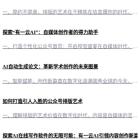
一、简约不简单，排版的艺术在于精炼在信息爆炸的时代，简约的排版设计显得尤为珍贵。它不仅能够吸引读者的眼球，还能在第一时间传递出内容的精髓。今天，我们就来探讨如何在公众号平台上，通过有一云AI，打造一份既简约又不失精致的排版。 二、千款装修皮肤，打造个性化简约风格有一云AI在内容排版方面，提供了数千款装修皮肤，涵盖标题、内容、图文、分隔、引导等五大类。这些皮肤设计精巧，风格简约而不失个性，让自媒体
探索“有一云AI”：自媒体创作者的得力助手
一、打造个性化公众号首页：开启视觉盛宴在自媒体时代，一个独具特色的公众号首页，无疑是吸引读者目光的关键。今天，让我们一同探索如何利用“有一云AI”为公众号打造一个既美观又实用的首页。 二、装修工具：多样化的模板与皮肤“有一云AI”在内容排版方面，提供数千款装修皮肤，涵盖标题、内容、图文、分隔、引导等五大类，为自媒体创作者提供了丰富的选择。无论是简约大气，还是创意无限，都能在这里找到心仪的模板。
AI自动生成论文：革新学术创作的未来图景
一、智能赋能，创作新篇章在数字化浪潮席卷全球的今天，信息爆炸使得学术创作者面临前所未有的挑战。如何高效、高质量地完成学术论文的撰写，成为了许多研究者的痛点。而今，“有一云AI”的出现，为学术创作开辟了一条全新的路径。 二、创新工具，重构论文写作“有一云AI”以其独特的AI智能写作技术，为学术创作者提供了一站式的论文撰写解决方案。这款软件不仅能够自动生成论文，还能够对内容进行智能排版，让学术论文的
如何打造引人入胜的公众号排版艺术
一、理解排版的艺术价值在数字化时代，内容是自媒体的灵魂，而排版则是内容的外衣。良好的排版不仅能提升文章的视觉效果，更能增强内容的吸引力，让读者在第一眼就产生阅读的欲望。 二、排版的基本原则 2.1 风格统一如同一个人的着装风格，公众号的排版也需要有统一的视觉风格。这不仅能提升品牌的辨识度，也能让读者在阅读时产生舒适感。 2.2 简约美观简约不等于简单，它是一种高级的美感。排版中的简约，指的是避免
探索AI在线写作软件的无限可能：有一云AI引领内容创作新篇