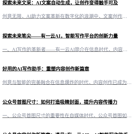
探索未来文采：AI文案自动生成，让创作变得触手可及
创意无限，AI助力文案革新在数字化的浪潮中，文案创作逐渐成为自媒体时代的重要技能。然而，面对日益繁重的创作任务，许多创作者常常感到力不从心。这时，“有一云AI”应运而生，以智能化的力量，为文案创作带来前所未有的便捷与高效。 智能排版，美学与功能的完美融合“有一云AI”在内容排版上独具匠心，提供包含标题、内容、图文、分隔、引导等五大类数千款装修皮肤。无论是追求简洁大气的风格，还是偏爱精致细腻的设计
探索未来笔尖——有一云AI，智能写作平台的创新力量
一、AI写作的革新者——有一云AI简介在信息时代，内容创作如同一场不息的浪潮，推动着社会的进步。有一云AI，应运而生，作为一款创新型AI智能写作+排版软件，它以科技之翼，为自媒体创作者开辟了一条高效、便捷的创作之路。 二、内容排版，艺术与技术的完美融合在众多内容排版软件中，有一云AI独树一帜。它提供了标题、内容、图文、分隔、引导等五大类数千款装修皮肤，每一款都如同精心设计的艺术品，既满足视觉美感
好用的AI写作助手：重塑内容创作新篇章
创意与智能的完美融合在信息爆炸的时代，内容创作已成为自媒体人的核心竞争力。然而，面对日益繁重的创作任务，如何高效、高质量地输出内容，成为许多创作者的难题。此时，“有一云AI”应运而生，以其卓越的AI智能写作功能，为创作者们带来一场颠覆性的内容创作革命。 AI智能写作，让创作轻松自如“有一云AI”是一款创新型AI智能写作+排版软件，旨在为自媒体创作者提供前沿的AI技术服务。它通过深度学习算法，能够
公众号首图尺寸：如何打造吸睛封面，提升内容传播力
一、公众号首图尺寸的重要性在自媒体时代，公众号首图如同一个人的名片，它不仅代表着公众号的整体形象，更在第一时间吸引读者的目光。首图的尺寸直接影响到视觉效果，进而影响内容的传播效果。 二、标准公众号首图尺寸解析1. 图片尺寸：900像素×500像素这是目前公众号推荐的首图尺寸。这样的尺寸既符合手机屏幕的显示需求，又能确保在多个平台上展示时保持良好的视觉效果。2. 图片比例：900:500保持图片的