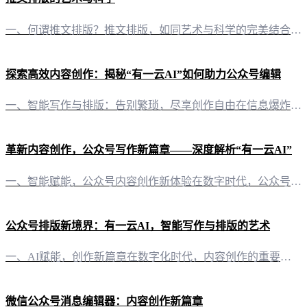
一、何谓推文排版？推文排版，如同艺术与科学的完美结合，是自媒体内容呈现的关键环节。它不仅仅是对文字、图片、色彩等元素的简单堆砌，更是一种能够提升阅读体验、增强信息传达效率的视觉艺术。 二、推文排版的意义1. 提升阅读体验：良好的排版让读者在阅读过程中感到舒适，易于理解内容。2. 强化信息传达：通过排版，可以突出重点，使读者迅速抓住关键信息。3. 塑造品牌形象：统一的排版风格有助于塑造自媒体的品牌
探索高效内容创作：揭秘“有一云AI”如何助力公众号编辑
一、智能写作与排版：告别繁琐，尽享创作自由在信息爆炸的今天，内容创作与排版成为公众号运营的关键。而“有一云AI”的出现，正是为了解放创作者们的双手，让创作变得更简单、更高效。 1. 智能写作：灵感与效率的双重保障“有一云AI”以其卓越的AI智能写作能力，为自媒体创作者提供源源不断的创作灵感。无论是公众号、头条号还是小红书，这款软件都能根据你的需求，迅速生成高质量的内容。 2. 精美排版：千款模板
革新内容创作，公众号写作新篇章——深度解析“有一云AI”
一、智能赋能，公众号内容创作新体验在数字时代，公众号已成为信息传播的重要渠道。然而，内容创作的高效与质量往往成为自媒体创作者的难题。“有一云AI”应运而生，以其创新性的AI智能写作+排版功能，为公众号创作者带来前所未有的便捷与高效。 二、排版之美，千款皮肤任你挑选“有一云AI”在内容排版上，提供了涵盖标题、内容、图文、分隔、引导等五大类，数千款装修皮肤。无论是简约大气，还是绚丽多彩，都能在这里找
公众号排版新境界：有一云AI，智能写作与排版的艺术
一、AI赋能，创作新篇章在数字化时代，内容创作的重要性不言而喻。有一云AI，作为一款创新型AI智能写作+排版软件，以其前沿的AI技术服务，为自媒体创作者打开了创作的新篇章。它不仅自动化了大部分创作需求，更将智能融入了内容排版的每一个细节。 二、排版之美，千款皮肤随心选每一篇文章，都是一次展现个性的机会。有一云AI在内容排版方面，提供了包含标题、内容、图文、分隔、引导五大类数千款装修皮肤，满足不同
微信公众号消息编辑器：内容创作新篇章