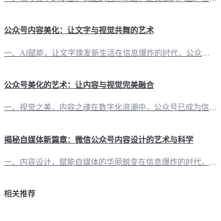
公众号内容美化：让文字与视觉共舞的艺术
一、AI赋能，让文字焕发新生活在信息爆炸的时代，公众号内容的美化成为了提升读者体验的关键。有一云AI，这款创新型AI智能写作+排版软件，为自媒体创作者带来了一场前所未有的创作革命。它不仅能够将大部分创作需求自动化，更能在内容排版上展现无限创意。 二、千款皮肤，打造个性风格每一篇文章，都像是创作者的内心独白。在“有一云AI”中，你将发现数千款装修皮肤，涵盖标题、内容、图文、分隔、引导等五大类，每一
公众号美化的艺术：让内容与视觉完美融合
一、视觉之美，内容之魂在数字化浪潮中，公众号已成为信息传递的重要渠道。然而，内容与视觉的完美融合，往往能赋予公众号更强大的生命力。此时，“有一云AI”应运而生，为自媒体创作者带来了一场公众号美化的革命。 二、AI赋能，千款皮肤任你选“有一云AI”在内容排版方面，提供数千款装修皮肤，涵盖标题、内容、图文、分隔、引导等五大类，满足不同风格的自媒体需求。无论是简约大气，还是活泼可爱，你都能在这里找到心
揭秘自媒体新篇章：微信公众号内容设计的艺术与科学
一、内容设计，赋能自媒体的华丽蜕变在信息爆炸的时代，微信公众号作为自媒体的重要阵地，其内容设计不仅仅是文字的堆砌，更是一门融合了美学、心理学与传播学的艺术。有一云AI，作为创新型AI智能写作+排版软件，助力自媒体创作者在内容设计上实现华丽蜕变。 二、排版之美，千款装修皮肤任你挑选在内容排版方面，有一云AI提供了丰富的选择。包含标题、内容、图文、分隔、引导五大类数千款装修皮肤，每一款都是精心设计，
相关推荐