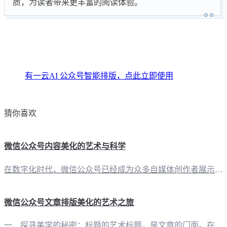
质，为读者带来更丰富的阅读体验。
有一云AI 公众号智能排版，点此立即使用
猜你喜欢
微信公众号内容美化的艺术与科学
在数字化时代，微信公众号已经成为众多自媒体创作者展示才华、传递信息的平台。然而，在众多内容中脱颖而出，美化的力量不可或缺。今天，就让我们一同探索如何利用“有一云AI”这款创新型AI智能写作+排版软件，将微信公众号的内容美化至艺术与科学的完美结合。 二、标题与内容：AI的巧思标题是吸引读者点击的“门面”，内容则是传达核心价值的“灵魂”。在“有一云AI”的辅助下，自媒体创作者可以轻松打造引人入胜的标题
微信公众号文章排版美化的艺术之旅
一、探寻美学的秘密：标题的艺术标题，是文章的门面。在“有一云AI”的协助下，自媒体创作者可以轻松运用标题的艺术，吸引读者的目光。无论是简洁有力的陈述，还是引人入胜的疑问，都可以通过AI智能优化，让标题成为文章的灵魂。 二、内容排版：千款皮肤，千般风情在内容排版上，“有一云AI”提供了数千款装修皮肤，涵盖标题、内容、图文、分隔、引导等五大类。这些丰富的模板，如同艺术家手中的画笔，为创作者提供了广阔