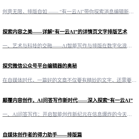
创意无限，排版自如 —— “有一云AI”带你探索消息编辑新境界在信息爆炸的时代，微信公众号作为品牌与用户互动的重要平台，其消息编辑的质量直接影响着内容的传播效果。而“有一云AI”的出现，无疑为微信公众号消息编辑带来了一场革命。 一站式解决方案，轻松驾驭内容创作“有一云AI”作为一款创新型AI智能写作+排版软件，专为自媒体创作者量身定制。它不仅能够自动化大部分创作需求，还能提供从标题到内容、图文、
探索内容之美——详解“有一云AI”的详情页文字排版艺术
一、艺术与科技的交融——AI智能写作与排版在数字化浪潮中，内容创作与排版成为了自媒体创作者们的一大挑战。然而，“有一云AI”以其独到的智慧，为创作者们解锁了文字排版的无限可能。这款创新型AI智能写作+排版软件，以其前沿的技术服务，将复杂的创作需求转化为简单的操作，让每一位自媒体创作者都能轻松驾驭内容之美。 二、千款皮肤，风格随心——内容排版的视觉盛宴在“有一云AI”的世界里，内容排版不再是一项繁
探究微信公众号平台编辑器的奥秘
在自媒体时代，一篇好的文章不仅要有精妙的文字，还需要吸引人的排版。微信公众号平台编辑器，便是助力自媒体创作者打造优质内容的得力助手。今天，让我们一探究竟，看看微信公众号平台编辑器都有哪些。 二、主流微信公众号平台编辑器一览 1. 微信公众号官方编辑器作为官方提供的编辑器，微信公众平台编辑器与微信平台紧密结合，使用方便，功能强大。支持文章的创建、编辑、预览，并能一键同步到公众号。 2. 有一云AI编
颠覆内容创作，AI问答写作新时代——深入探索“有一云AI”
一、AI问答写作：开启智能创作新纪元在信息爆炸的今天，内容创作已成为自媒体的核心竞争力。然而，面对日复一日的创作压力，许多创作者深感力不从心。这时，“有一云AI”应运而生，以其卓越的AI问答写作能力，为自媒体创作者带来了前所未有的创作体验。 二、多平台适配，一应俱全“有一云AI”支持公众号、头条号、小红书、百家号、知乎、企鹅号、搜狐号、新浪头条、百度文库等多家自媒体平台。无论您在哪个平台创作，都
自媒体创作者的得力助手——排版篇