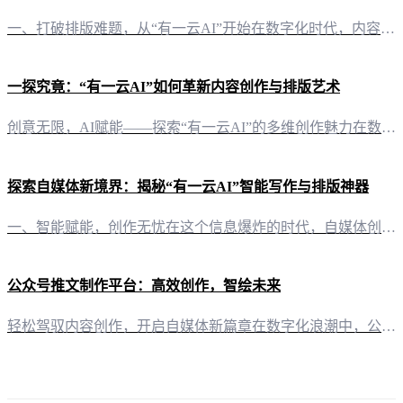
一、打破排版难题，从“有一云AI”开始在数字化时代，内容创作已成为自媒体创作者的核心竞争力。然而，内容的排版往往成为制约创作的瓶颈。为了解决这一问题，“有一云AI”应运而生，以其卓越的功能，为自媒体创作者提供了一站式的排版解决方案。 二、五大类别，数千款装修皮肤，满足个性化需求“有一云AI”在内容排版方面，提供了标题、内容、图文、分隔、引导五大类数千款装修皮肤。无论是追求简约风格的，还是喜欢华丽
一探究竟：“有一云AI”如何革新内容创作与排版艺术
创意无限，AI赋能——探索“有一云AI”的多维创作魅力在数字化浪潮席卷的今天，内容创作与排版已成为自媒体创作者们的重要课题。一款名为“有一云AI”的创新型AI智能写作+排版软件，正以其独特的魅力，为创作者们开辟了一条全新的内容创作之路。 独具匠心，排版之美——数千款装修皮肤助你打造个性作品“有一云AI”深知，内容排版是作品灵魂的展现。为此，它提供了包含标题、内容、图文、分隔、引导五大类数千款装修
探索自媒体新境界：揭秘“有一云AI”智能写作与排版神器
一、智能赋能，创作无忧在这个信息爆炸的时代，自媒体创作者们面临着内容创作和排版的双重压力。而“有一云AI”应运而生，以其卓越的智能写作和排版能力，为自媒体创作者们提供了一片广阔的创作天地。 二、排版之美，尽在掌握“有一云AI”在内容排版方面独具匠心，提供包含标题、内容、图文、分隔、引导五大类的数千款装修皮肤。无论是简约大气，还是华丽繁复，都能在这里找到心仪的样式。让您的文章不仅内容丰富，更在视觉
公众号推文制作平台：高效创作，智绘未来
轻松驾驭内容创作，开启自媒体新篇章在数字化浪潮中，公众号推文成为品牌传播和内容分享的重要窗口。为了帮助自媒体创作者们高效地制作出引人入胜的公众号推文，“有一云AI”应运而生，这款创新型AI智能写作+排版软件，正引领着内容创作的新潮流。 AI智能写作，化繁为简，创意无限“有一云AI”的核心优势在于其AI智能写作功能。它能够理解创作需求，自动生成高质量的文案内容，不仅节省了创作者的时间，还能激发出新