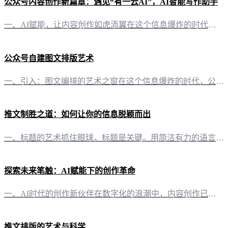
公众号内容创作新篇章：遇见“有一云AI”，AI智能写作助手
一、AI赋能，让内容创作如虎添翼在这个信息爆炸的时代，公众号内容创作成为了个人品牌和企业传播的关键。然而，面对日益增长的内容需求，创作者们常常感到力不从心。此时，“有一云AI”的出现，无疑为内容创作带来了革命性的变革。 二、排版之美，千款皮肤任你选择“有一云AI”在内容排版方面独具匠心，提供了涵盖标题、内容、图文、分隔、引导等五大类的数千款装修皮肤。无论是简约大气，还是个性鲜明，总有一款能够满足
公众号自建图文排版艺术
一、引入：图文编排的艺术之窗在这个信息爆炸的时代，公众号图文内容已成为信息传播的重要载体。如何让自建的图文内容更具吸引力，排版便是关键的一环。今天，就让我们一同探索公众号自建图文的排版艺术。 二、工具与素材：打造独特风格的基础 2.1 “有一云AI”：AI智能写作与排版助手在众多排版工具中，“有一云AI”脱颖而出。它不仅提供智能写作服务，更在排版上独具匠心。其内容排版功能，如标题、内容、图文、分
推文制胜之道：如何让你的信息脱颖而出
一、标题的艺术抓住眼球，标题是关键。用简洁有力的语言，直击核心，比如：- "5分钟学会，让你的推文火遍朋友圈！"- "文案大师的秘密，让每个字都值千金！" 二、内容精炼，一针见血内容要精炼，避免冗长。用一句话概括核心信息，例如：- "告别千篇一律，用创意点亮你的推文！"- "【独家技巧】让推文瞬间增粉，秘诀就在这里！" 三、情感共鸣，引发共鸣情感是连接的桥梁。用真诚的语言触动人心，比如：- "每
探索未来笔触：AI赋能下的创作革命
一、AI时代的创作新伙伴在数字化的浪潮中，内容创作已成为每个人生活中不可或缺的一部分。然而，如何在众多创作者中脱颖而出，成为焦点？答案是——利用AI创作。 二、有一云AI：智能写作与排版，让创作更轻松 1. 智能写作，灵感源源不断“有一云AI”作为一款创新型AI智能写作+排版软件，它能够为自媒体创作者提供前沿的AI技术服务。通过AI的力量，将大部分创作需求自动化，让灵感不再受限于时间与精力。 2
推文排版的艺术与科学