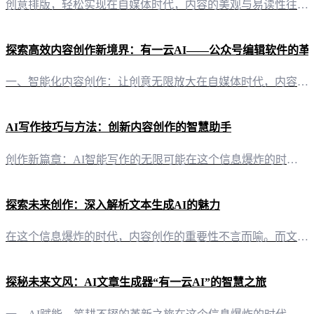
创意排版，轻松实现在自媒体时代，内容的美观与易读性往往决定了用户的第一印象。而公众号作为信息传递的重要阵地，其排版的重要性不言而喻。今天，让我们一同探索“有一云AI”如何助您实现公众号排版的自动生成之美。 千款皮肤，千般风格“有一云AI”深知，好的排版不仅仅是文字的堆砌，更是一种艺术。因此，我们提供了包含标题、内容、图文、分隔、引导等五大类的数千款装修皮肤。这些皮肤设计精美，风格多样，无论是科技
探索高效内容创作新境界：有一云AI——公众号编辑软件的革
一、智能化内容创作：让创意无限放大在自媒体时代，内容创作已成为关键。有一云AI，作为一款前沿的AI智能写作+排版软件，为自媒体创作者带来了前所未有的创作体验。它不仅能够自动化大部分创作需求，还能为公众号等自媒体平台提供强大支持。 二、内容排版：千款皮肤，打造个性化视觉盛宴在内容排版方面，有一云AI提供了包含标题、内容、图文、分隔、引导五大类数千款装修皮肤。这些皮肤不仅美观大方，更贴合不同内容风格
AI写作技巧与方法：创新内容创作的智慧助手
创作新篇章：AI智能写作的无限可能在这个信息爆炸的时代，内容创作已成为个人和企业的核心竞争力。然而，面对日益繁重的创作任务，如何高效地产出高质量内容成为了许多人头疼的问题。今天，就让我们一同探索AI写作的技巧与方法，揭开“有一云AI”这款创新型AI智能写作+排版软件的神秘面纱。 内容排版：千款皮肤，打造个性化风格在内容排版方面，“有一云AI”以其丰富的设计库脱颖而出。它提供了包含标题、内容、图文
探索未来创作：深入解析文本生成AI的魅力
在这个信息爆炸的时代，内容创作的重要性不言而喻。而文本生成AI，作为人工智能领域的佼佼者，正以其独特的魅力，改变着我们的创作方式。 二、文本生成AI的强大功能：从基础创作到创意无限 2.1 自动化创作：告别重复，拥抱效率“有一云AI”作为一款创新的AI智能写作+排版软件，通过其强大的AI技术，能够自动化完成大部分的创作需求，让创作者从繁琐的重复劳动中解放出来。 2.2 多平台支持：一应俱全，满足多
探秘未来文风：AI文章生成器“有一云AI”的智慧之旅