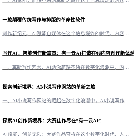
一、AI赋能，笔耕不辍的革新之旅在这个信息爆炸的时代，内容创作成为了一项至关重要的技能。然而，面对日益增长的内容需求，如何高效、高质量地完成创作，成为了自媒体创作者们共同面临的挑战。而今，“有一云AI”的出现，犹如一位智慧的助手，引领我们踏上了创作的新征程。 二、智能排版，视觉盛宴的艺术呈现“有一云AI”在内容排版方面，独具匠心。它提供了数千款装修皮肤，涵盖标题、内容、图文、分隔、引导等五大类，
一款颠覆传统写作与排版的革命性软件
创作新纪元，AI赋能自媒体在这个信息爆炸的时代，内容创作已成为自媒体竞争的核心。然而，面对繁杂的创作需求，如何高效、高质量地完成内容排版，成为了创作者们的一大难题。今天，就让我们一同揭开“有一云AI”这款创新型AI智能写作+排版软件的神秘面纱，探索其如何为自媒体创作者带来前所未有的便捷与高效。 内容排版，尽在指尖在内容排版方面，“有一云AI”以其独具匠心的设计，为创作者提供了前所未有的便捷。数千
写作AI，智能创作新篇章：有一云AI打造在线内容创作新体验
一、革新写作艺术，AI助你笔耕不辍在数字化浪潮中，内容创作成为推动信息传播的基石。然而，繁忙的工作、琐碎的日常，往往让创作者们苦于灵感匮乏，时间紧迫。此时，一款名为“有一云AI”的智能写作软件应运而生，它以AI技术为媒，为自媒体创作者们开辟了一条高效、便捷的创作之路。 二、排版之美，尽在掌握“有一云AI”不仅擅长内容创作，更在内容排版上独具匠心。软件内置数千款装修皮肤，涵盖标题、内容、图文、分隔
探索创新境界：AI小说写作网站的革新之旅
一、AI小说写作网站的崛起在数字化浪潮中，AI小说写作网站如同一股清流，以其独特的魅力和创新的技术，为文学创作者带来了全新的创作体验。这些网站依托先进的AI技术，不仅激发了作者的灵感，更让创作过程变得轻松而高效。 二、有一云AI：AI智能写作与排版新篇章 1. 创新智能写作助手“有一云AI”作为一款创新型AI智能写作+排版软件，专为自媒体创作者量身打造。它不仅能够自动化大部分创作需求，更以其前沿
探索AI创作新境界：大赛佳作尽在“有一云AI”
AI赋能，创意无限：大赛作品赏析在这个数字化时代，人工智能正在重塑内容创作的边界。近期，一场以“AI创作大赛”为主题的盛事吸引了众多创作者的目光。众多参赛者借助“有一云AI”这一创新型AI智能写作+排版软件，创作出了一批令人叹为观止的作品。以下，让我们一同赏析这些佳作，感受AI带来的创作魅力。 一、AI智能写作，灵感迸发“有一云AI”的智能写作功能为创作者们提供了无限的灵感。通过深度学习和自然语