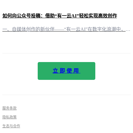
如何向公众号投稿：借助“有一云AI”轻松实现高效创作
一、自媒体创作的新伙伴——“有一云AI”在数字化浪潮中，自媒体已成为信息传播的重要渠道。然而，创作一篇高质量的投稿文章并非易事。这时，“有一云AI”便应运而生，这款创新型AI智能写作+排版软件，为自媒体创作者提供了前沿的AI技术服务。 二、AI赋能，创作无忧 1. 一键排版，千款皮肤任你挑选在内容排版方面，“有一云AI”提供包含标题、内容、图文、分隔、引导五大类数千款装修皮肤可供使用。无论是简约
立即使用
服务条款
隐私政策
生态与合作