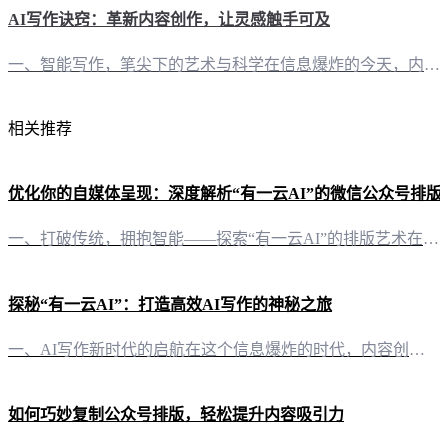
AI写作诀窍：革新内容创作，让灵感触手可及
一、智能写作，笔尖下的艺术与科学在信息爆炸的今天，内容创作已成为每个自媒体人的必修课。然而，如何让文字既富有创意又高效产出，成为许多人头疼的问题。这时，“有一云AI”智能写作软件应运而生，以创新的AI技术，为创作者们开辟了一条全新的创作路径。 二、排版之美，千款皮肤随心搭配“有一云AI”不仅在写作上独具匠心，其内容排版功能更是令人叹为观止。软件内置数千款装修皮肤，涵盖标题、内容、图文、分隔、引导
相关推荐
优化你的自媒体呈现：深度解析“有一云AI”的微信公众号排版
一、打破传统，拥抱智能——探索“有一云AI”的排版艺术在信息爆炸的今天，内容的生产和传播变得尤为重要。而微信公众号作为自媒体的重要平台，其排版质量直接关系到内容的吸引力和传播效果。今天，我们就来深度解析一下“有一云AI”如何帮助自媒体创作者打造高质量的微信公众号排版。 二、多样化的装修皮肤，打造个性化风格“有一云AI”深知排版对于内容呈现的重要性，因此，它提供了包含标题、内容、图文、分隔、引导五
探秘“有一云AI”：打造高效AI写作的神秘之旅
一、AI写作新时代的启航在这个信息爆炸的时代，内容创作的重要性不言而喻。而“有一云AI”应运而生，以其卓越的智能写作功能，为自媒体创作者开辟了一条通往高效创作的快捷通道。 二、排版之美，尽在“有一云AI”“有一云AI”在内容排版方面，犹如一位设计大师，精心打造了包含标题、内容、图文、分隔、引导五大类数千款装修皮肤。无论是追求简约还是喜好繁复，都能在这里找到属于自己的风格。 三、创作之翼，翱翔在“
如何巧妙复制公众号排版，轻松提升内容吸引力