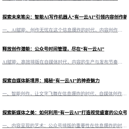
探索未来笔尖：智能AI写作机器人“有一云AI”引领内容创作新
一、AI赋能，创作无忧在这个信息爆炸的时代，内容创作已成为个人和企业的核心竞争力。而“有一云AI”，这款创新型AI智能写作+排版软件，正是为了满足这一需求而生。它以先进的人工智能技术，助力创作者轻松驾驭创作难关，开启智能写作新篇章。 二、内容排版，千款皮肤随心搭配“有一云AI”在内容排版方面独具匠心，提供包含标题、内容、图文、分隔、引导五大类数千款装修皮肤，满足创作者个性化需求。无论是公众号、头
释放创作潜能：公众号时间管理，尽在“有一云AI”
AI赋能，高效排版在自媒体时代，内容的生产与发布节奏至关重要。对于公众号运营者而言，如何在有限的时间内打造出高质量、富有吸引力的内容，成为了一项挑战。而“有一云AI”的出现，正是为了解决这一痛点。 五大类装修皮肤，千款选择“有一云AI”在内容排版方面，提供了包括标题、内容、图文、分隔、引导等五大类的数千款装修皮肤。这些精心设计的模板，不仅能够节省您在排版上的时间，更能为您的公众号增添独特的风格。
探索自媒体新境界：揭秘“有一云AI”的神奇魅力
一、智能创作，让文字飞舞在信息爆炸的时代，自媒体创作者面临着内容创作的高门槛和时效性挑战。而“有一云AI”的出现，正是为了解决这一难题。这款创新型AI智能写作+排版软件，为自媒体创作者带来了前沿的AI技术服务，让创作变得更加高效和轻松。 二、排版美学，千变万化内容的美学呈现同样重要，“有一云AI”在内容排版方面独具匠心。它提供包含标题、内容、图文、分隔、引导五大类数千款装修皮肤，如同为创作者提供
探索新媒体之美：如何利用“有一云AI”打造视觉盛宴的公众号
一、内容呈现的艺术：公众号排版的重要性在信息爆炸的时代，一篇优秀的公众号文章不仅要有深度，更要有吸引力。而一篇精心排版的文章，就像一幅精心绘制的画卷，能够瞬间抓住读者的眼球，让内容更加生动、直观。 二、有一云AI：智能排版，让美触手可及 2.1 数千款装修皮肤，风格随心所欲“有一云AI”深知，每个自媒体创作者都有自己独特的审美风格。因此，我们提供了包含标题、内容、图文、分隔、引导五大类的数千款装