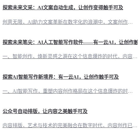
探索未来文采：AI文案自动生成，让创作变得触手可及
创意无限，AI助力文案革新在数字化的浪潮中，文案创作逐渐成为自媒体时代的重要技能。然而，面对日益繁重的创作任务，许多创作者常常感到力不从心。这时，“有一云AI”应运而生，以智能化的力量，为文案创作带来前所未有的便捷与高效。 智能排版，美学与功能的完美融合“有一云AI”在内容排版上独具匠心，提供包含标题、内容、图文、分隔、引导等五大类数千款装修皮肤。无论是追求简洁大气的风格，还是偏爱精致细腻的设计
探索未来笔尖：AI人工智能写作软件——有一云AI，让创作触
一、智能创作，焕新灵感之源在这个信息爆炸的时代，内容创作成为连接世界的桥梁。而“有一云AI”，作为一款创新型AI智能写作+排版软件，正以其独特的魅力，为自媒体创作者们开启了一扇通往高效创作的新门。 二、排版艺术，千款皮肤任君挑选写作之美，不仅在于文字的流转，更在于视觉的冲击。在“有一云AI”中，您将发现包含标题、内容、图文、分隔、引导等五大类的数千款装修皮肤，每一款都是精心设计，旨在为您的每一篇
探索AI智能写作新境界：有一云AI，让创作触手可及
一、AI智能写作，重塑内容创作格局在这个信息爆炸的时代，内容创作已成为每个自媒体人的核心技能。而“有一云AI”，作为一款创新型AI智能写作+排版软件，正以前沿的技术服务，引领着内容创作的革新。 二、内容排版，千款皮肤定制你的风格在“有一云AI”，我们深知排版对于内容的重要性。因此，我们提供了包含标题、内容、图文、分隔、引导等五大类的数千款装修皮肤，让你的每一篇文章都能焕发独特的魅力。 三、跨平台
公众号自动排版，让内容之美触手可及
内容排版，艺术与技术的完美融合在数字时代，内容创作已成为信息传播的重要载体。而公众号，作为众多自媒体创作者的舞台，其内容排版的质量直接影响到读者的阅读体验。今天，就让我们来探讨一下如何利用“有一云AI”，这款创新型AI智能写作+排版软件，实现公众号自动排版，让内容之美触手可及。 自动排版，轻松驾驭多样化的风格“有一云AI”在内容排版方面，提供了包含标题、内容、图文、分隔、引导等五大类数千款装修皮