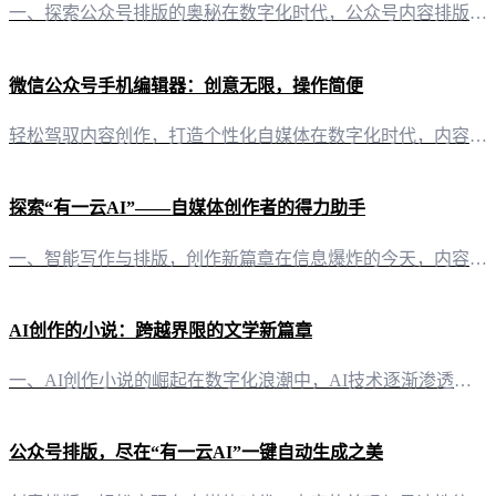
一、探索公众号排版的奥秘在数字化时代，公众号内容排版已成为影响读者阅读体验的关键因素。如何复制别人的公众号排版，让自家的内容更具吸引力？让我们一探究竟。 二、有一云AI：你的排版得力助手 1. 千款装修皮肤，风格随心所欲“有一云AI”为自媒体创作者提供了丰富的排版选择。包含标题、内容、图文、分隔、引导等五大类，数千款装修皮肤任你挑选，让你的公众号风格独具特色。 2. 智能匹配，一键切换在“有一云
微信公众号手机编辑器：创意无限，操作简便
轻松驾驭内容创作，打造个性化自媒体在数字化时代，内容创作已成为自媒体运营的核心。随着智能手机的普及，如何在手机上高效编辑微信公众号文章，成为了众多创作者关注的焦点。今天，就让我们一探究竟，看看如何利用“有一云AI”这款创新型的AI智能写作+排版软件，轻松实现微信公众号内容的手机端编辑。 AI赋能，写作与排版一步到位“有一云AI”以其卓越的AI技术，为自媒体创作者提供了前所未有的便利。这款软件不仅
探索“有一云AI”——自媒体创作者的得力助手
一、智能写作与排版，创作新篇章在信息爆炸的今天，内容创作已成为自媒体运营的核心。而“有一云AI”的出现，为创作者们带来了前所未有的便捷与高效。这款创新型AI智能写作+排版软件，以其独特的智能化特性，为自媒体创作者提供了前沿的AI技术服务。 二、内容排版，千款皮肤任你选在内容排版方面，“有一云AI”展现出了其卓越的创造力。它提供包含标题、内容、图文、分隔、引导五大类数千款装修皮肤，让创作者们能够根
AI创作的小说：跨越界限的文学新篇章
一、AI创作小说的崛起在数字化浪潮中，AI技术逐渐渗透到各个领域，文学创作也不例外。如今，AI创作小说已经成为现实，这不仅是一次技术的革新，更是文学创作领域的一次革命。 二、AI小说的创作原理AI小说的创作，是依托于大数据和深度学习算法。通过分析海量的文学作品，AI能够学习并模仿人类的写作风格，甚至创造出全新的叙事模式。 三、AI小说的发表可能性 1. 技术层面从技术角度来看，AI创作的小说完全
公众号排版，尽在“有一云AI”一键自动生成之美