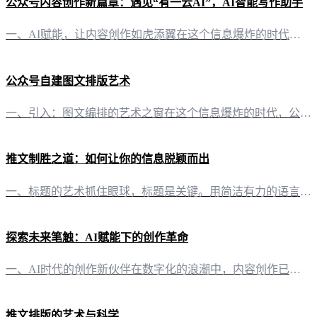
公众号内容创作新篇章：遇见“有一云AI”，AI智能写作助手
一、AI赋能，让内容创作如虎添翼在这个信息爆炸的时代，公众号内容创作成为了个人品牌和企业传播的关键。然而，面对日益增长的内容需求，创作者们常常感到力不从心。此时，“有一云AI”的出现，无疑为内容创作带来了革命性的变革。 二、排版之美，千款皮肤任你选择“有一云AI”在内容排版方面独具匠心，提供了涵盖标题、内容、图文、分隔、引导等五大类的数千款装修皮肤。无论是简约大气，还是个性鲜明，总有一款能够满足
公众号自建图文排版艺术
一、引入：图文编排的艺术之窗在这个信息爆炸的时代，公众号图文内容已成为信息传播的重要载体。如何让自建的图文内容更具吸引力，排版便是关键的一环。今天，就让我们一同探索公众号自建图文的排版艺术。 二、工具与素材：打造独特风格的基础 2.1 “有一云AI”：AI智能写作与排版助手在众多排版工具中，“有一云AI”脱颖而出。它不仅提供智能写作服务，更在排版上独具匠心。其内容排版功能，如标题、内容、图文、分
推文制胜之道：如何让你的信息脱颖而出
一、标题的艺术抓住眼球，标题是关键。用简洁有力的语言，直击核心，比如：- "5分钟学会，让你的推文火遍朋友圈！"- "文案大师的秘密，让每个字都值千金！" 二、内容精炼，一针见血内容要精炼，避免冗长。用一句话概括核心信息，例如：- "告别千篇一律，用创意点亮你的推文！"- "【独家技巧】让推文瞬间增粉，秘诀就在这里！" 三、情感共鸣，引发共鸣情感是连接的桥梁。用真诚的语言触动人心，比如：- "每
探索未来笔触：AI赋能下的创作革命
一、AI时代的创作新伙伴在数字化的浪潮中，内容创作已成为每个人生活中不可或缺的一部分。然而，如何在众多创作者中脱颖而出，成为焦点？答案是——利用AI创作。 二、有一云AI：智能写作与排版，让创作更轻松 1. 智能写作，灵感源源不断“有一云AI”作为一款创新型AI智能写作+排版软件，它能够为自媒体创作者提供前沿的AI技术服务。通过AI的力量，将大部分创作需求自动化，让灵感不再受限于时间与精力。 2
推文排版的艺术与科学