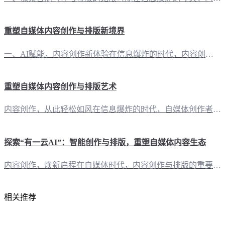
重塑自媒体内容创作与排版新境界
一、AI赋能，内容创作新体验在信息爆炸的时代，内容创作成为自媒体创作者的核心竞争力。然而，创作与排版的过程往往耗时费力。此时，“有一云AI”应运而生，为自媒体创作者提供了一站式的AI智能写作与排版解决方案。 二、排版之美，千款皮肤随心搭配“有一云AI”在内容排版方面独具匠心，提供涵盖标题、内容、图文、分隔、引导等五大类的数千款装修皮肤。这些皮肤设计精美，风格多样，让您的文章在众多内容中脱颖而出。
重塑自媒体内容创作与排版艺术
内容创作，从此轻松如风在信息爆炸的时代，自媒体创作者面临着巨大的内容创作压力。然而，有了“有一云AI”，这一切都将变得轻松自如。 AI智能写作，轻松驾驭创意“有一云AI”的智能写作功能，能根据用户需求自动生成文案，无论是公众号文章、新闻稿还是广告文案，都能在短时间内完成创作，极大地提高了创作者的工作效率。 段落扩写与内容润色，细腻打磨文字除了基础创作，“有一云AI”还具备段落扩写和内容润色能力，
探索“有一云AI”：智能创作与排版，重塑自媒体内容生态
内容创作，焕新启程在自媒体时代，内容创作与排版的重要性不言而喻。而“有一云AI”的出现，犹如一股清流，为创作者们带来了前所未有的便捷与高效。 AI赋能，创作不再繁琐“有一云AI”以智能写作和排版为核心，旨在解放创作者的双手，让创作变得更轻松。这款软件支持公众号、头条号、小红书、百家号、知乎、企鹅号、搜狐号、新浪头条、百度文库等多家自媒体平台，实现创作需求的一站式满足。 排版艺术，千款皮肤随心选在
相关推荐