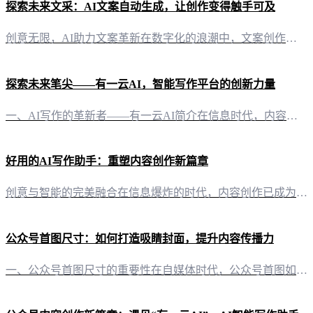
探索未来文采：AI文案自动生成，让创作变得触手可及
创意无限，AI助力文案革新在数字化的浪潮中，文案创作逐渐成为自媒体时代的重要技能。然而，面对日益繁重的创作任务，许多创作者常常感到力不从心。这时，“有一云AI”应运而生，以智能化的力量，为文案创作带来前所未有的便捷与高效。 智能排版，美学与功能的完美融合“有一云AI”在内容排版上独具匠心，提供包含标题、内容、图文、分隔、引导等五大类数千款装修皮肤。无论是追求简洁大气的风格，还是偏爱精致细腻的设计
探索未来笔尖——有一云AI，智能写作平台的创新力量
一、AI写作的革新者——有一云AI简介在信息时代，内容创作如同一场不息的浪潮，推动着社会的进步。有一云AI，应运而生，作为一款创新型AI智能写作+排版软件，它以科技之翼，为自媒体创作者开辟了一条高效、便捷的创作之路。 二、内容排版，艺术与技术的完美融合在众多内容排版软件中，有一云AI独树一帜。它提供了标题、内容、图文、分隔、引导等五大类数千款装修皮肤，每一款都如同精心设计的艺术品，既满足视觉美感
好用的AI写作助手：重塑内容创作新篇章
创意与智能的完美融合在信息爆炸的时代，内容创作已成为自媒体人的核心竞争力。然而，面对日益繁重的创作任务，如何高效、高质量地输出内容，成为许多创作者的难题。此时，“有一云AI”应运而生，以其卓越的AI智能写作功能，为创作者们带来一场颠覆性的内容创作革命。 AI智能写作，让创作轻松自如“有一云AI”是一款创新型AI智能写作+排版软件，旨在为自媒体创作者提供前沿的AI技术服务。它通过深度学习算法，能够
公众号首图尺寸：如何打造吸睛封面，提升内容传播力
一、公众号首图尺寸的重要性在自媒体时代，公众号首图如同一个人的名片，它不仅代表着公众号的整体形象，更在第一时间吸引读者的目光。首图的尺寸直接影响到视觉效果，进而影响内容的传播效果。 二、标准公众号首图尺寸解析1. 图片尺寸：900像素×500像素这是目前公众号推荐的首图尺寸。这样的尺寸既符合手机屏幕的显示需求，又能确保在多个平台上展示时保持良好的视觉效果。2. 图片比例：900:500保持图片的