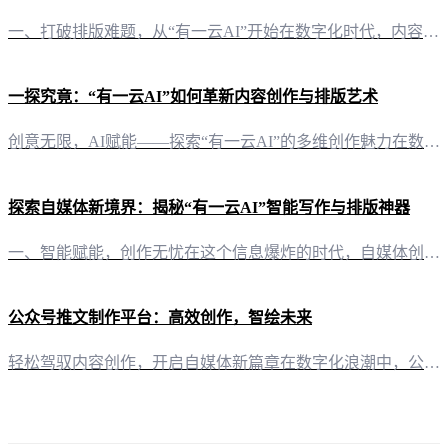
一、打破排版难题，从“有一云AI”开始在数字化时代，内容创作已成为自媒体创作者的核心竞争力。然而，内容的排版往往成为制约创作的瓶颈。为了解决这一问题，“有一云AI”应运而生，以其卓越的功能，为自媒体创作者提供了一站式的排版解决方案。 二、五大类别，数千款装修皮肤，满足个性化需求“有一云AI”在内容排版方面，提供了标题、内容、图文、分隔、引导五大类数千款装修皮肤。无论是追求简约风格的，还是喜欢华丽
一探究竟：“有一云AI”如何革新内容创作与排版艺术
创意无限，AI赋能——探索“有一云AI”的多维创作魅力在数字化浪潮席卷的今天，内容创作与排版已成为自媒体创作者们的重要课题。一款名为“有一云AI”的创新型AI智能写作+排版软件，正以其独特的魅力，为创作者们开辟了一条全新的内容创作之路。 独具匠心，排版之美——数千款装修皮肤助你打造个性作品“有一云AI”深知，内容排版是作品灵魂的展现。为此，它提供了包含标题、内容、图文、分隔、引导五大类数千款装修
探索自媒体新境界：揭秘“有一云AI”智能写作与排版神器
一、智能赋能，创作无忧在这个信息爆炸的时代，自媒体创作者们面临着内容创作和排版的双重压力。而“有一云AI”应运而生，以其卓越的智能写作和排版能力，为自媒体创作者们提供了一片广阔的创作天地。 二、排版之美，尽在掌握“有一云AI”在内容排版方面独具匠心，提供包含标题、内容、图文、分隔、引导五大类的数千款装修皮肤。无论是简约大气，还是华丽繁复，都能在这里找到心仪的样式。让您的文章不仅内容丰富，更在视觉
公众号推文制作平台：高效创作，智绘未来
轻松驾驭内容创作，开启自媒体新篇章在数字化浪潮中，公众号推文成为品牌传播和内容分享的重要窗口。为了帮助自媒体创作者们高效地制作出引人入胜的公众号推文，“有一云AI”应运而生，这款创新型AI智能写作+排版软件，正引领着内容创作的新潮流。 AI智能写作，化繁为简，创意无限“有一云AI”的核心优势在于其AI智能写作功能。它能够理解创作需求，自动生成高质量的文案内容，不仅节省了创作者的时间，还能激发出新