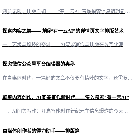
创意无限，排版自如 —— “有一云AI”带你探索消息编辑新境界在信息爆炸的时代，微信公众号作为品牌与用户互动的重要平台，其消息编辑的质量直接影响着内容的传播效果。而“有一云AI”的出现，无疑为微信公众号消息编辑带来了一场革命。 一站式解决方案，轻松驾驭内容创作“有一云AI”作为一款创新型AI智能写作+排版软件，专为自媒体创作者量身定制。它不仅能够自动化大部分创作需求，还能提供从标题到内容、图文、
探索内容之美——详解“有一云AI”的详情页文字排版艺术
一、艺术与科技的交融——AI智能写作与排版在数字化浪潮中，内容创作与排版成为了自媒体创作者们的一大挑战。然而，“有一云AI”以其独到的智慧，为创作者们解锁了文字排版的无限可能。这款创新型AI智能写作+排版软件，以其前沿的技术服务，将复杂的创作需求转化为简单的操作，让每一位自媒体创作者都能轻松驾驭内容之美。 二、千款皮肤，风格随心——内容排版的视觉盛宴在“有一云AI”的世界里，内容排版不再是一项繁
探究微信公众号平台编辑器的奥秘
在自媒体时代，一篇好的文章不仅要有精妙的文字，还需要吸引人的排版。微信公众号平台编辑器，便是助力自媒体创作者打造优质内容的得力助手。今天，让我们一探究竟，看看微信公众号平台编辑器都有哪些。 二、主流微信公众号平台编辑器一览 1. 微信公众号官方编辑器作为官方提供的编辑器，微信公众平台编辑器与微信平台紧密结合，使用方便，功能强大。支持文章的创建、编辑、预览，并能一键同步到公众号。 2. 有一云AI编
颠覆内容创作，AI问答写作新时代——深入探索“有一云AI”
一、AI问答写作：开启智能创作新纪元在信息爆炸的今天，内容创作已成为自媒体的核心竞争力。然而，面对日复一日的创作压力，许多创作者深感力不从心。这时，“有一云AI”应运而生，以其卓越的AI问答写作能力，为自媒体创作者带来了前所未有的创作体验。 二、多平台适配，一应俱全“有一云AI”支持公众号、头条号、小红书、百家号、知乎、企鹅号、搜狐号、新浪头条、百度文库等多家自媒体平台。无论您在哪个平台创作，都
自媒体创作者的得力助手——排版篇