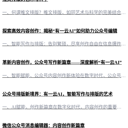
一、何谓推文排版？推文排版，如同艺术与科学的完美结合，是自媒体内容呈现的关键环节。它不仅仅是对文字、图片、色彩等元素的简单堆砌，更是一种能够提升阅读体验、增强信息传达效率的视觉艺术。 二、推文排版的意义1. 提升阅读体验：良好的排版让读者在阅读过程中感到舒适，易于理解内容。2. 强化信息传达：通过排版，可以突出重点，使读者迅速抓住关键信息。3. 塑造品牌形象：统一的排版风格有助于塑造自媒体的品牌
探索高效内容创作：揭秘“有一云AI”如何助力公众号编辑
一、智能写作与排版：告别繁琐，尽享创作自由在信息爆炸的今天，内容创作与排版成为公众号运营的关键。而“有一云AI”的出现，正是为了解放创作者们的双手，让创作变得更简单、更高效。 1. 智能写作：灵感与效率的双重保障“有一云AI”以其卓越的AI智能写作能力，为自媒体创作者提供源源不断的创作灵感。无论是公众号、头条号还是小红书，这款软件都能根据你的需求，迅速生成高质量的内容。 2. 精美排版：千款模板
革新内容创作，公众号写作新篇章——深度解析“有一云AI”
一、智能赋能，公众号内容创作新体验在数字时代，公众号已成为信息传播的重要渠道。然而，内容创作的高效与质量往往成为自媒体创作者的难题。“有一云AI”应运而生，以其创新性的AI智能写作+排版功能，为公众号创作者带来前所未有的便捷与高效。 二、排版之美，千款皮肤任你挑选“有一云AI”在内容排版上，提供了涵盖标题、内容、图文、分隔、引导等五大类，数千款装修皮肤。无论是简约大气，还是绚丽多彩，都能在这里找
公众号排版新境界：有一云AI，智能写作与排版的艺术
一、AI赋能，创作新篇章在数字化时代，内容创作的重要性不言而喻。有一云AI，作为一款创新型AI智能写作+排版软件，以其前沿的AI技术服务，为自媒体创作者打开了创作的新篇章。它不仅自动化了大部分创作需求，更将智能融入了内容排版的每一个细节。 二、排版之美，千款皮肤随心选每一篇文章，都是一次展现个性的机会。有一云AI在内容排版方面，提供了包含标题、内容、图文、分隔、引导五大类数千款装修皮肤，满足不同
微信公众号消息编辑器：内容创作新篇章