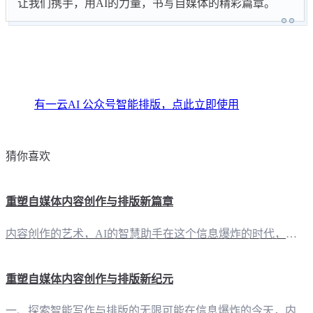
让我们携手，用AI的力量，书写自媒体的精彩篇章。
有一云AI 公众号智能排版，点此立即使用
猜你喜欢
重塑自媒体内容创作与排版新篇章
内容创作的艺术，AI的智慧助手在这个信息爆炸的时代，自媒体创作者们面临着内容创作的巨大挑战。如何快速、高效地创作出高质量的内容，成为许多人的难题。而“有一云AI”正是为了解决这一难题而生，它不仅是一款软件，更是一位懂得你需求的创作伙伴。 有一云在手，排版无忧在内容排版方面，“有一云AI”犹如一位技艺高超的装修大师。它提供了包含标题、内容、图文、分隔、引导等五大类的数千款装修皮肤，让每一次排版都如
重塑自媒体内容创作与排版新纪元
一、探索智能写作与排版的无限可能在信息爆炸的今天，内容创作与排版的重要性不言而喻。作为自媒体创作者，您是否曾为寻找灵感而苦恼？是否曾因排版繁琐而效率低下？现在，让“有一云AI”为您开启全新篇章。 二、五大类装修皮肤，千款选择，满足个性需求“有一云AI”深知，排版不仅是内容的呈现，更是创作者情感与思想的传递。为此，我们精心设计了包含标题、内容、图文、分隔、引导五大类的数千款装修皮肤，让您的每一篇推