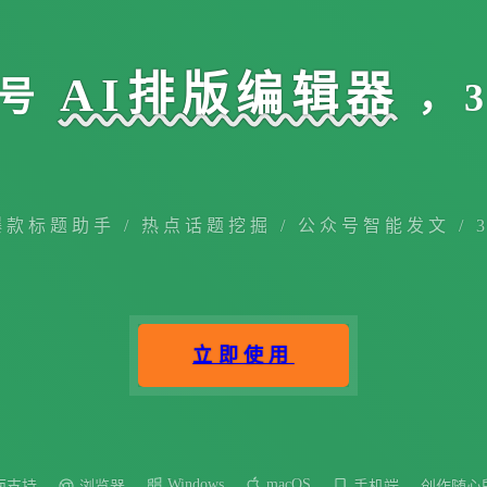
AI排版编辑器
号
，
爆款标题助手 / 热点话题挖掘 / 公众号智能发文 / 
立即使用
Windows
macOS
面支持
浏览器
手机端
创作随心