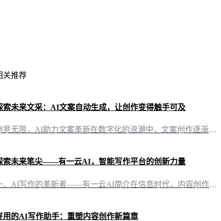
相关推荐
探索未来文采：AI文案自动生成，让创作变得触手可及
创意无限，AI助力文案革新在数字化的浪潮中，文案创作逐渐成为自媒体时代的重要技能。然而，面对日益繁重的创作任务，许多创作者常常感到力不从心。这时，“有一云AI”应运而生，以智能化的力量，为文案创作带来前所未有的便捷与高效。 智能排版，美学与功能的完美融合“有一云AI”在内容排版上独具匠心，提供包含标题、内容、图文、分隔、引导等五大类数千款装修皮肤。无论是追求简洁大气的风格，还是偏爱精致细腻的设计
探索未来笔尖——有一云AI，智能写作平台的创新力量
一、AI写作的革新者——有一云AI简介在信息时代，内容创作如同一场不息的浪潮，推动着社会的进步。有一云AI，应运而生，作为一款创新型AI智能写作+排版软件，它以科技之翼，为自媒体创作者开辟了一条高效、便捷的创作之路。 二、内容排版，艺术与技术的完美融合在众多内容排版软件中，有一云AI独树一帜。它提供了标题、内容、图文、分隔、引导等五大类数千款装修皮肤，每一款都如同精心设计的艺术品，既满足视觉美感
好用的AI写作助手：重塑内容创作新篇章