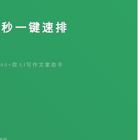
3秒一键速排
360+款AI写作文案助手
所欲