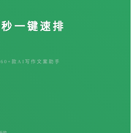
3秒一键速排
360+款AI写作文案助手
所欲