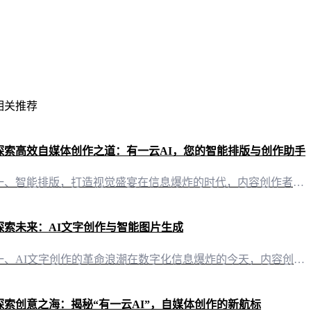
相关推荐
探索高效自媒体创作之道：有一云AI，您的智能排版与创作助手
一、智能排版，打造视觉盛宴在信息爆炸的时代，内容创作者们都在追求一篇篇引人入胜的文章。而“有一云AI”正是为了满足这一需求而生。它不仅为自媒体创作者们提供了前沿的AI技术服务，更是将创作过程中的繁琐步骤自动化，让您的文章排版变得轻松而高效。 1. 数千款装修皮肤，个性化定制在“有一云AI”中，您将发现包含标题、内容、图文、分隔、引导等五大类的数千款装修皮肤。这些精心设计的皮肤能够为您的文章增色添
探索未来：AI文字创作与智能图片生成
一、AI文字创作的革命浪潮在数字化信息爆炸的今天，内容创作成为连接创作者与受众的桥梁。随着技术的不断进步，AI文字创作应运而生，为自媒体创作者们带来前所未有的便利。其中，有一云AI，这款创新型AI智能写作+排版软件，正引领着文字创作的革命浪潮。 二、文字与视觉的完美融合 1. AI智能排版，千款皮肤任你挑选在内容排版方面，有一云AI提供了包含标题、内容、图文、分隔、引导五大类的数千款装修皮肤。这
探索创意之海：揭秘“有一云AI”，自媒体创作的新航标