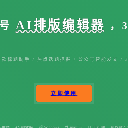
AI排版编辑器
号
，
爆款标题助手 / 热点话题挖掘 / 公众号智能发文 / 
立即使用
Windows
macOS
面支持
浏览器
手机端
创作随心