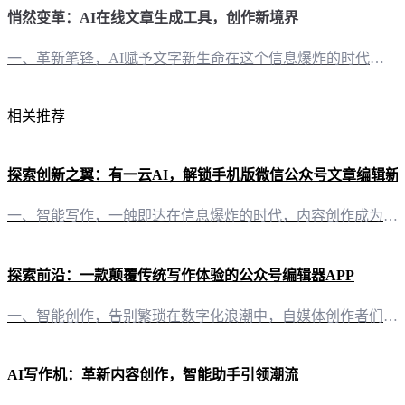
悄然变革：AI在线文章生成工具，创作新境界
一、革新笔锋，AI赋予文字新生命在这个信息爆炸的时代，内容创作已成为自媒体的核心竞争力。然而，面对日益增多的创作需求，如何高效产出高质量内容，成为创作者们亟待解决的问题。此时，“有一云AI”应运而生，以其卓越的AI智能写作+排版技术，为创作者们开辟了全新的创作天地。 二、排版美学，千款皮肤解锁创作灵感“有一云AI”在内容排版方面独具匠心，提供涵盖标题、内容、图文、分隔、引导等五大类的数千款装修皮
相关推荐
探索创新之翼：有一云AI，解锁手机版微信公众号文章编辑新
一、智能写作，一触即达在信息爆炸的时代，内容创作成为自媒体的核心竞争力。有一云AI，这款创新型AI智能写作+排版软件，为自媒体创作者带来了前所未有的便捷。它不仅能够自动化大部分创作需求，更是将AI技术服务推向了前沿。 二、排版之美，千款皮肤任君选择内容排版，是决定一篇图文文章是否吸引读者的关键。有一云AI在内容排版方面，提供了包含标题、内容、图文、分隔、引导五大类数千款装修皮肤，让您的文章在视觉
探索前沿：一款颠覆传统写作体验的公众号编辑器APP
一、智能创作，告别繁琐在数字化浪潮中，自媒体创作者们面临着日益增长的内容创作压力。有一云AI，作为一款创新型AI智能写作+排版软件，以其前沿的AI技术服务，为自媒体创作者们带来了一场写作革命。 二、排版之美，触手可及内容的美感往往决定着读者的第一印象。有一云AI在内容排版方面独具匠心，提供包含标题、内容、图文、分隔、引导五大类数千款装修皮肤，让每一篇文章都能焕发独特魅力。 三、跨平台创作，一触即
AI写作机：革新内容创作，智能助手引领潮流