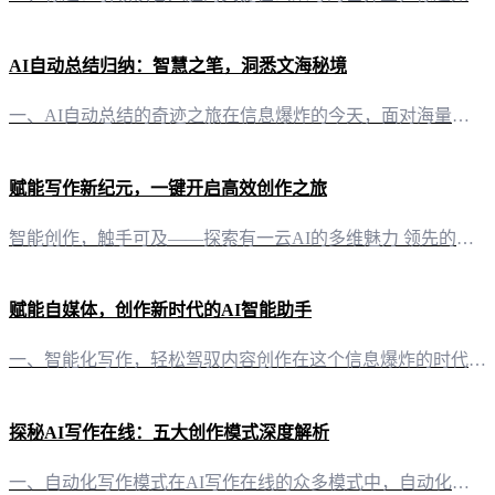
AI自动总结归纳：智慧之笔，洞悉文海秘境
一、AI自动总结的奇迹之旅在信息爆炸的今天，面对海量文章，如何快速捕捉核心观点，提炼关键信息，成为了一项至关重要的技能。而“有一云AI”正是这样一位智慧之笔，以其卓越的AI自动总结功能，带领我们走进高效阅读的新时代。 二、AI总结的艺术：化繁为简，洞悉文章灵魂“有一云AI”的自动总结功能，犹如一位文学大师，它能够深入文章肌理，精准捕捉文章主旨，将冗长的内容凝练成简洁的摘要。这种化繁为简的能力，不
赋能写作新纪元，一键开启高效创作之旅
智能创作，触手可及——探索有一云AI的多维魅力 领先的AI智能写作助手，让灵感与效率同行在数字化浪潮中，内容创作已成为信息传播的基石。有一云AI，作为一款创新型AI智能写作+排版软件，致力于为自媒体创作者带来前沿的AI技术服务，实现创作需求的自动化，开启写作新纪元。 内容排版，千变万化——打造个性化视觉盛宴内容的美观与否，往往决定着读者第一眼的感受。有一云AI在内容排版方面，提供包含标题、内容、
赋能自媒体，创作新时代的AI智能助手
一、智能化写作，轻松驾驭内容创作在这个信息爆炸的时代，内容创作已成为自媒体运营的核心。而“有一云AI”正是应运而生，为自媒体创作者提供了一站式AI智能写作+排版服务。通过“有一云AI”，创作者可以将大部分创作需求AI自动化，极大地提升了工作效率。 二、内容排版，千款装修皮肤，打造个性化风格“有一云AI”在内容排版方面独具匠心，提供了包含标题、内容、图文、分隔、引导五大类数千款装修皮肤。这些皮肤设
探秘AI写作在线：五大创作模式深度解析
一、自动化写作模式在AI写作在线的众多模式中，自动化写作无疑是效率与便捷的代名词。仅需输入一个主题或关键词，“有一云AI”便能迅速捕捉灵感，自动生成一篇结构完整、内容丰富的文章。这种模式适用于那些需要快速产出内容的场景，如自媒体运营、内容营销等。 二、智能辅助写作模式对于有一定写作基础的用户，智能辅助写作模式则更胜一筹。它不仅可以提供文章的框架建议，还能在用户写作过程中实时给出词汇、句式、段落调