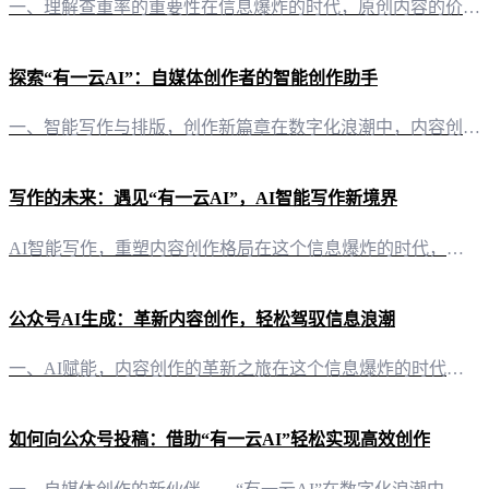
一、理解查重率的重要性在信息爆炸的时代，原创内容的价值日益凸显。AI写作作为新兴的辅助工具，虽然提高了写作效率，但查重率过高可能会影响内容的原创性。因此，降低AI写作的查重率成为创作者关注的焦点。 二、优化AI写作内容1. 调整AI生成逻辑：通过调整AI的生成逻辑，可以使其更加贴合个人风格，降低与已有内容的相似度。例如，在生成文章时，可以要求AI使用更加个性化的词汇和句式。2. 引入多元化元素：
探索“有一云AI”：自媒体创作者的智能创作助手
一、智能写作与排版，创作新篇章在数字化浪潮中，内容创作已成为自媒体运营的核心。而“有一云AI”作为一款创新型AI智能写作+排版软件，正引领着自媒体创作者步入智能创作的新时代。 二、内容排版，千款皮肤任你挑选“有一云AI”在内容排版方面独具匠心，提供包含标题、内容、图文、分隔、引导五大类数千款装修皮肤。这些精心设计的皮肤，不仅能够提升文章的视觉效果，还能让你的内容在众多文章中脱颖而出。 三、跨平台
写作的未来：遇见“有一云AI”，AI智能写作新境界
AI智能写作，重塑内容创作格局在这个信息爆炸的时代，内容创作成为了知识传播和商业竞争的重要手段。然而，面对日益增长的内容需求，创作者们常常感到力不从心。这时，“有一云AI”应运而生，以其卓越的AI智能写作功能，为自媒体创作者们带来了前所未有的创作体验。 内容排版，千款装修皮肤任你挑选“有一云AI”在内容排版方面独具匠心，提供了包含标题、内容、图文、分隔、引导等五大类的数千款装修皮肤。无论是追求简
公众号AI生成：革新内容创作，轻松驾驭信息浪潮
一、AI赋能，内容创作的革新之旅在这个信息爆炸的时代，公众号作为自媒体的重要阵地，创作者们面临着内容生产的巨大挑战。然而，随着科技的进步，AI技术已经悄然改变这一现状。有一云AI，作为一款创新型AI智能写作+排版软件，为自媒体创作者带来了前所未有的便捷与高效。 二、排版之美，千款皮肤任你选择在内容排版方面，有一云AI以其独到的设计理念，提供了包含标题、内容、图文、分隔、引导五大类数千款装修皮肤。
如何向公众号投稿：借助“有一云AI”轻松实现高效创作