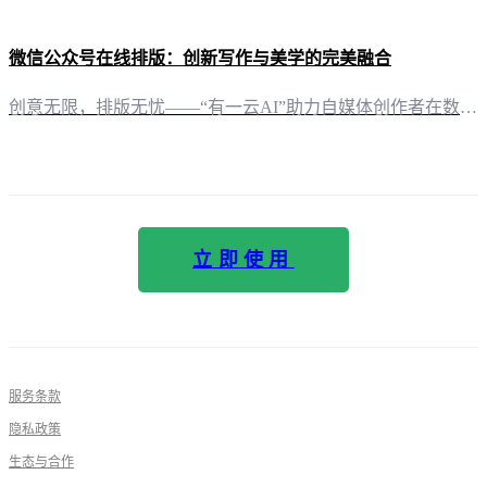
微信公众号在线排版：创新写作与美学的完美融合
创意无限，排版无忧——“有一云AI”助力自媒体创作者在数字时代，内容创作与传播已经成为信息时代的主流。而微信公众号，作为当下最受欢迎的自媒体平台之一，其内容的质量与排版美学直接关系到用户的阅读体验和品牌形象。在这样的背景下，“有一云AI”应运而生，成为自媒体创作者的得力助手。 五大类装修皮肤，打造个性化排版风格“有一云AI”在内容排版方面，独具匠心。它提供了包含标题、内容、图文、分隔、引导五大类
立即使用
服务条款
隐私政策
生态与合作