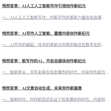
悄然变革：AI人工人工智能写作引领创作新纪元
一、AI人工人工智能写作：创新写作的革新力量在信息爆炸的时代，内容创作成为自媒体创作者的必备技能。然而，灵感与时间的捉摸不定，往往让创作之路充满挑战。此时，“有一云AI”应运而生，以其卓越的AI智能写作+排版功能，为自媒体创作者带来前所未有的创作体验。 二、智能排版：千款皮肤，定制你的独特风格“有一云AI”在内容排版方面，提供标题、内容、图文、分隔、引导五大类数千款装修皮肤。无论是简洁的科技感风
悄然变革：AI写作人工智能，重塑内容创作新纪元
一、AI写作的崛起：技术的革新与创意的融合在数字化时代，文字信息成为信息传播的核心。然而，内容创作的压力与日俱增，创作者们渴望解放双手，追求更高的创作效率。AI写作人工智能应运而生，它不仅解放了创作者的时间，更以其独特的智能，为内容创作开辟了新的天地。 二、有一云AI：智能写作与排版的艺术化探索 1. 智能写作，轻松驾驭各类平台“有一云AI”支持公众号、头条号、小红书、百家号、知乎、企鹅号、搜狐
悄然变革：能写作的AI，开启自媒体创作新纪元
一、智能笔尖，书写未来在信息爆炸的时代，内容创作成为自媒体的核心竞争力。然而，繁重的创作任务往往让人疲于应对。这时，“有一云AI”应运而生，以其卓越的智能写作能力，为创作者们开辟了一条全新的创作之路。 二、千款皮肤，千变万化“有一云AI”在内容排版上独具匠心，提供涵盖标题、内容、图文、分隔、引导等五大类的数千款装修皮肤。无论是简约大气还是个性鲜明，都能在这里找到你的心头好。 三、兼容多平台，一网
悄然变革：AI文章自动生成，未来创作新篇章
一、智能时代，创作新范式在这个信息爆炸的时代，内容创作已经成为一项至关重要的技能。然而，随着内容需求的不断攀升，如何高效、高质量地完成创作成为了自媒体创作者们亟待解决的问题。此时，“有一云AI”应运而生，以其卓越的AI智能写作+排版功能，为创作者们开启了一扇通往高效创作的智慧之门。 二、排版之美，千款皮肤任你挑选在内容排版方面，“有一云AI”提供了涵盖标题、内容、图文、分隔、引导等五大类的数千款