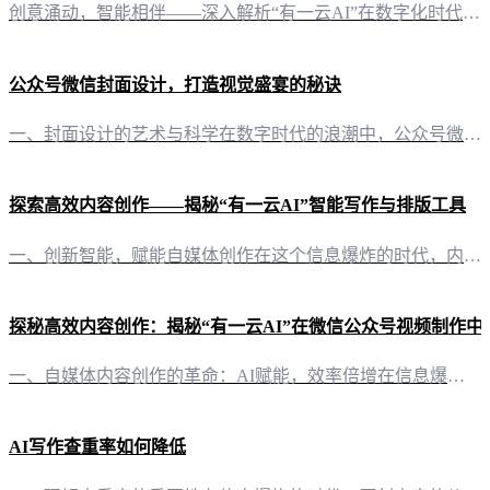
创意涌动，智能相伴——深入解析“有一云AI”在数字化时代，内容创作已成为个人和企业展示自我、传递信息的重要途径。而“有一云AI”，作为一款创新型AI智能写作+排版软件，正是为了满足这一需求而诞生。它不仅将AI技术融入写作和排版，更以智能化、个性化的服务，为自媒体创作者带来前所未有的便捷体验。 灵活排版，千款皮肤任君挑选在内容排版方面，“有一云AI”提供了丰富多样的选择。数千款装修皮肤，涵盖标题、
公众号微信封面设计，打造视觉盛宴的秘诀
一、封面设计的艺术与科学在数字时代的浪潮中，公众号微信封面设计已成为自媒体创作者展示个性与品牌形象的重要窗口。一个吸引眼球的封面，不仅能够提升用户的好奇心，更能有效提高公众号的关注度和活跃度。 二、封面设计的基本要素 1. 颜色搭配，传递品牌情感颜色的运用是封面设计中的关键一环。不同的颜色能够传递出不同的情感和品牌形象。例如，蓝色给人以专业、信赖的感觉，而绿色则象征着生机与活力。 2. 图文布局
探索高效内容创作——揭秘“有一云AI”智能写作与排版工具
一、创新智能，赋能自媒体创作在这个信息爆炸的时代，内容创作已成为自媒体运营的核心竞争力。而“有一云AI”的出现，无疑为自媒体创作者带来了前所未有的创作体验。这款创新型AI智能写作+排版软件，以其前沿的技术服务，将大部分创作需求自动化，助力创作者轻松驾驭内容创作。 二、排版之美，尽在一“云”之间“有一云AI”在内容排版方面，匠心独具。它提供了包含标题、内容、图文、分隔、引导等五大类数千款装修皮肤，
探秘高效内容创作：揭秘“有一云AI”在微信公众号视频制作中
一、自媒体内容创作的革命：AI赋能，效率倍增在信息爆炸的时代，自媒体内容创作成为许多人展示才华、传达观点的重要途径。然而，内容创作往往伴随着繁琐的流程和大量的时间投入。此时，“有一云AI”的出现，犹如一缕春风，为自媒体创作者带来了前所未有的便捷与高效。 二、内容排版，千变万化“有一云AI”在内容排版方面，提供了丰富的模板选择。从标题到内容，从图文排版到分隔与引导，五大类数千款装修皮肤，为创作者提
AI写作查重率如何降低