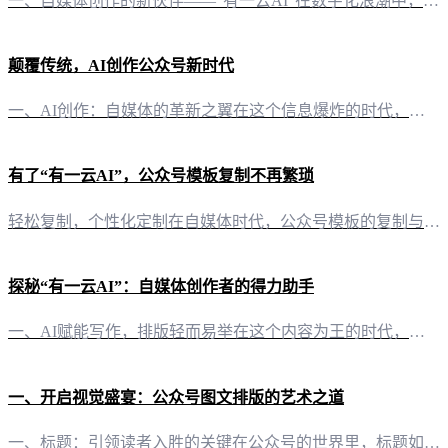
一、自媒体创作的新伙伴——“有一云AI”在数字化浪潮中，自媒体已成为信息传播的重要渠道。然而，创作一篇高质量的投稿文章并非易事。这时，“有一云AI”便应运而生，这款创新型AI智能写作+排版软件，为自媒体创作者提供了前沿的AI技术服务。 二、AI赋能，创作无忧 1. 一键排版，千款皮肤任你挑选在内容排版方面，“有一云AI”提供包含标题、内容、图文、分隔、引导五大类数千款装修皮肤可供使用。无论是简约
颠覆传统，AI创作公众号新时代
一、AI创作：自媒体的革新之翼在这个信息爆炸的时代，内容创作已成为自媒体的核心竞争力。而“有一云AI”，这款创新型AI智能写作+排版软件，正引领着自媒体内容创作的革命。 二、多维度的创作支持“有一云AI”不仅仅是一个写作工具，它更是一个全方位的内容创作助手。以下是其核心功能： 1. 内容排版：千款皮肤，满足个性需求在内容排版方面，“有一云AI”提供包含标题、内容、图文、分隔、引导五大类数千款装修
有了“有一云AI”，公众号模板复制不再繁琐
轻松复制，个性化定制在自媒体时代，公众号模板的复制与个性化定制显得尤为重要。而“有一云AI”的出现，为这一需求提供了便捷的解决方案。 一键复制，效率翻倍“有一云AI”的内容排版功能中，提供了数千款装修皮肤，涵盖了标题、内容、图文、分隔、引导等多种元素。用户只需在平台上找到心仪的模板，点击复制按钮，即可快速将模板应用于自己的公众号。 个性化定制，彰显个性复制模板后，用户可以根据自己的需求进行个性化
探秘“有一云AI”：自媒体创作者的得力助手
一、AI赋能写作，排版轻而易举在这个内容为王的时代，自媒体创作者对于文章的质量和排版都有着极高的要求。“有一云AI”正是这样一款创新型AI智能写作+排版软件，为自媒体创作者带来了前所未有的便捷。 二、内容排版，千款装修皮肤任你选择“有一云AI”在内容排版方面，提供包含标题、内容、图文、分隔、引导五大类数千款装修皮肤。无论是简约大气，还是清新活泼，都能在这里找到合适的风格。创作者可以根据自己的喜好
一、开启视觉盛宴：公众号图文排版的艺术之道
一、标题：引领读者入胜的关键在公众号的世界里，标题如同门面的招牌，吸引读者的第一步。简洁、有力、富有吸引力的标题，是开启读者阅读兴趣的钥匙。使用“有一云AI”智能创作工具，你可以轻松生成符合阅读习惯的标题，让读者一眼便被吸引。 二、内容：内容为王，创意先行内容是文章的灵魂，创意是内容的生命。“有一云AI”不仅支持基础创作，还能根据你的需求进行段落扩写和内容润色，让你的文章更具深度和广度。同时，A