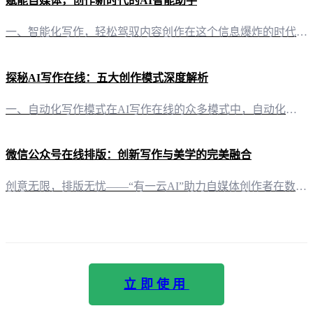
赋能自媒体，创作新时代的AI智能助手
一、智能化写作，轻松驾驭内容创作在这个信息爆炸的时代，内容创作已成为自媒体运营的核心。而“有一云AI”正是应运而生，为自媒体创作者提供了一站式AI智能写作+排版服务。通过“有一云AI”，创作者可以将大部分创作需求AI自动化，极大地提升了工作效率。 二、内容排版，千款装修皮肤，打造个性化风格“有一云AI”在内容排版方面独具匠心，提供了包含标题、内容、图文、分隔、引导五大类数千款装修皮肤。这些皮肤设
探秘AI写作在线：五大创作模式深度解析
一、自动化写作模式在AI写作在线的众多模式中，自动化写作无疑是效率与便捷的代名词。仅需输入一个主题或关键词，“有一云AI”便能迅速捕捉灵感，自动生成一篇结构完整、内容丰富的文章。这种模式适用于那些需要快速产出内容的场景，如自媒体运营、内容营销等。 二、智能辅助写作模式对于有一定写作基础的用户，智能辅助写作模式则更胜一筹。它不仅可以提供文章的框架建议，还能在用户写作过程中实时给出词汇、句式、段落调
微信公众号在线排版：创新写作与美学的完美融合
创意无限，排版无忧——“有一云AI”助力自媒体创作者在数字时代，内容创作与传播已经成为信息时代的主流。而微信公众号，作为当下最受欢迎的自媒体平台之一，其内容的质量与排版美学直接关系到用户的阅读体验和品牌形象。在这样的背景下，“有一云AI”应运而生，成为自媒体创作者的得力助手。 五大类装修皮肤，打造个性化排版风格“有一云AI”在内容排版方面，独具匠心。它提供了包含标题、内容、图文、分隔、引导五大类
立即使用