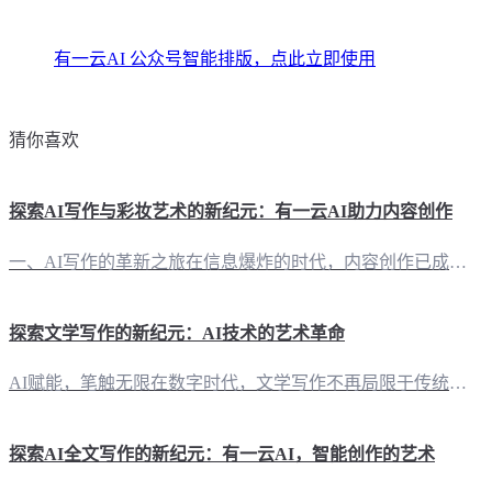
有一云AI 公众号智能排版，点此立即使用
猜你喜欢
探索AI写作与彩妆艺术的新纪元：有一云AI助力内容创作
一、AI写作的革新之旅在信息爆炸的时代，内容创作已成为自媒体领域的关键竞争力。作为一款创新型AI智能写作+排版软件，“有一云AI”引领着这场变革的风潮。它不仅将创作需求AI自动化，更以前沿的技术服务，为自媒体创作者们解锁了无限可能。 二、内容排版，创意无限“有一云AI”在内容排版方面，提供了数千款装修皮肤，涵盖标题、内容、图文、分隔、引导等五大类。这些丰富的模板，如同一位经验丰富的美妆师，为您的
探索文学写作的新纪元：AI技术的艺术革命
AI赋能，笔触无限在数字时代，文学写作不再局限于传统的笔尖与纸张。AI技术的融入，为文学创作带来了前所未有的变革。其中，“有一云AI”作为一款创新的AI智能写作+排版软件，正引领这场艺术革命。 内容创作，一触即发“有一云AI”以其卓越的功能，为自媒体创作者提供了强大的创作支持。无论是公众号、头条号，还是小红书、百家号，这款软件都能无缝对接，满足创作者的多平台需求。 排版艺术，千变万化文学之美，不
探索AI全文写作的新纪元：有一云AI，智能创作的艺术