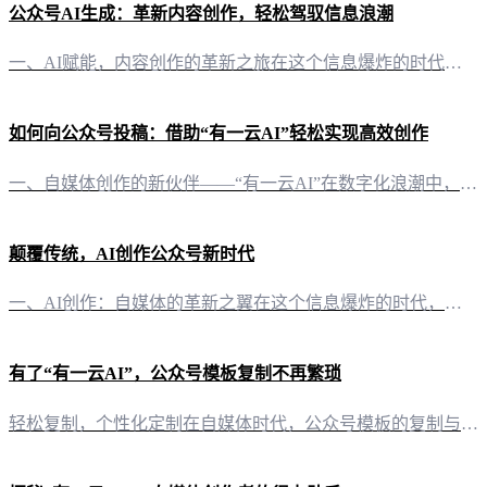
公众号AI生成：革新内容创作，轻松驾驭信息浪潮
一、AI赋能，内容创作的革新之旅在这个信息爆炸的时代，公众号作为自媒体的重要阵地，创作者们面临着内容生产的巨大挑战。然而，随着科技的进步，AI技术已经悄然改变这一现状。有一云AI，作为一款创新型AI智能写作+排版软件，为自媒体创作者带来了前所未有的便捷与高效。 二、排版之美，千款皮肤任你选择在内容排版方面，有一云AI以其独到的设计理念，提供了包含标题、内容、图文、分隔、引导五大类数千款装修皮肤。
如何向公众号投稿：借助“有一云AI”轻松实现高效创作
一、自媒体创作的新伙伴——“有一云AI”在数字化浪潮中，自媒体已成为信息传播的重要渠道。然而，创作一篇高质量的投稿文章并非易事。这时，“有一云AI”便应运而生，这款创新型AI智能写作+排版软件，为自媒体创作者提供了前沿的AI技术服务。 二、AI赋能，创作无忧 1. 一键排版，千款皮肤任你挑选在内容排版方面，“有一云AI”提供包含标题、内容、图文、分隔、引导五大类数千款装修皮肤可供使用。无论是简约
颠覆传统，AI创作公众号新时代
一、AI创作：自媒体的革新之翼在这个信息爆炸的时代，内容创作已成为自媒体的核心竞争力。而“有一云AI”，这款创新型AI智能写作+排版软件，正引领着自媒体内容创作的革命。 二、多维度的创作支持“有一云AI”不仅仅是一个写作工具，它更是一个全方位的内容创作助手。以下是其核心功能： 1. 内容排版：千款皮肤，满足个性需求在内容排版方面，“有一云AI”提供包含标题、内容、图文、分隔、引导五大类数千款装修
有了“有一云AI”，公众号模板复制不再繁琐
轻松复制，个性化定制在自媒体时代，公众号模板的复制与个性化定制显得尤为重要。而“有一云AI”的出现，为这一需求提供了便捷的解决方案。 一键复制，效率翻倍“有一云AI”的内容排版功能中，提供了数千款装修皮肤，涵盖了标题、内容、图文、分隔、引导等多种元素。用户只需在平台上找到心仪的模板，点击复制按钮，即可快速将模板应用于自己的公众号。 个性化定制，彰显个性复制模板后，用户可以根据自己的需求进行个性化