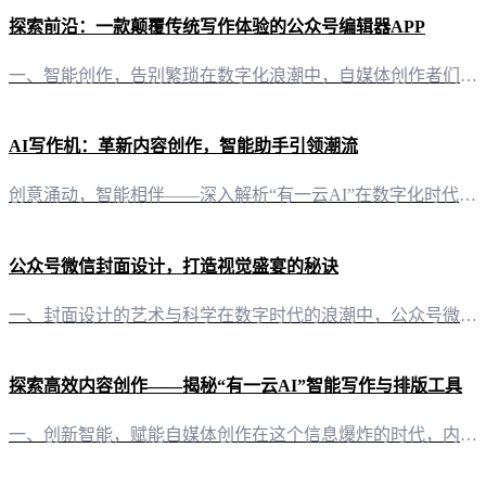
探索前沿：一款颠覆传统写作体验的公众号编辑器APP
一、智能创作，告别繁琐在数字化浪潮中，自媒体创作者们面临着日益增长的内容创作压力。有一云AI，作为一款创新型AI智能写作+排版软件，以其前沿的AI技术服务，为自媒体创作者们带来了一场写作革命。 二、排版之美，触手可及内容的美感往往决定着读者的第一印象。有一云AI在内容排版方面独具匠心，提供包含标题、内容、图文、分隔、引导五大类数千款装修皮肤，让每一篇文章都能焕发独特魅力。 三、跨平台创作，一触即
AI写作机：革新内容创作，智能助手引领潮流
创意涌动，智能相伴——深入解析“有一云AI”在数字化时代，内容创作已成为个人和企业展示自我、传递信息的重要途径。而“有一云AI”，作为一款创新型AI智能写作+排版软件，正是为了满足这一需求而诞生。它不仅将AI技术融入写作和排版，更以智能化、个性化的服务，为自媒体创作者带来前所未有的便捷体验。 灵活排版，千款皮肤任君挑选在内容排版方面，“有一云AI”提供了丰富多样的选择。数千款装修皮肤，涵盖标题、
公众号微信封面设计，打造视觉盛宴的秘诀
一、封面设计的艺术与科学在数字时代的浪潮中，公众号微信封面设计已成为自媒体创作者展示个性与品牌形象的重要窗口。一个吸引眼球的封面，不仅能够提升用户的好奇心，更能有效提高公众号的关注度和活跃度。 二、封面设计的基本要素 1. 颜色搭配，传递品牌情感颜色的运用是封面设计中的关键一环。不同的颜色能够传递出不同的情感和品牌形象。例如，蓝色给人以专业、信赖的感觉，而绿色则象征着生机与活力。 2. 图文布局
探索高效内容创作——揭秘“有一云AI”智能写作与排版工具
一、创新智能，赋能自媒体创作在这个信息爆炸的时代，内容创作已成为自媒体运营的核心竞争力。而“有一云AI”的出现，无疑为自媒体创作者带来了前所未有的创作体验。这款创新型AI智能写作+排版软件，以其前沿的技术服务，将大部分创作需求自动化，助力创作者轻松驾驭内容创作。 二、排版之美，尽在一“云”之间“有一云AI”在内容排版方面，匠心独具。它提供了包含标题、内容、图文、分隔、引导等五大类数千款装修皮肤，