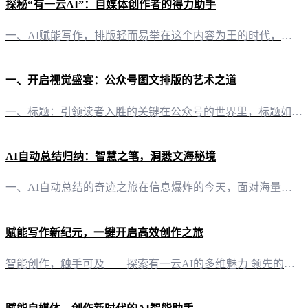
探秘“有一云AI”：自媒体创作者的得力助手
一、AI赋能写作，排版轻而易举在这个内容为王的时代，自媒体创作者对于文章的质量和排版都有着极高的要求。“有一云AI”正是这样一款创新型AI智能写作+排版软件，为自媒体创作者带来了前所未有的便捷。 二、内容排版，千款装修皮肤任你选择“有一云AI”在内容排版方面，提供包含标题、内容、图文、分隔、引导五大类数千款装修皮肤。无论是简约大气，还是清新活泼，都能在这里找到合适的风格。创作者可以根据自己的喜好
一、开启视觉盛宴：公众号图文排版的艺术之道
一、标题：引领读者入胜的关键在公众号的世界里，标题如同门面的招牌，吸引读者的第一步。简洁、有力、富有吸引力的标题，是开启读者阅读兴趣的钥匙。使用“有一云AI”智能创作工具，你可以轻松生成符合阅读习惯的标题，让读者一眼便被吸引。 二、内容：内容为王，创意先行内容是文章的灵魂，创意是内容的生命。“有一云AI”不仅支持基础创作，还能根据你的需求进行段落扩写和内容润色，让你的文章更具深度和广度。同时，A
AI自动总结归纳：智慧之笔，洞悉文海秘境
一、AI自动总结的奇迹之旅在信息爆炸的今天，面对海量文章，如何快速捕捉核心观点，提炼关键信息，成为了一项至关重要的技能。而“有一云AI”正是这样一位智慧之笔，以其卓越的AI自动总结功能，带领我们走进高效阅读的新时代。 二、AI总结的艺术：化繁为简，洞悉文章灵魂“有一云AI”的自动总结功能，犹如一位文学大师，它能够深入文章肌理，精准捕捉文章主旨，将冗长的内容凝练成简洁的摘要。这种化繁为简的能力，不
赋能写作新纪元，一键开启高效创作之旅
智能创作，触手可及——探索有一云AI的多维魅力 领先的AI智能写作助手，让灵感与效率同行在数字化浪潮中，内容创作已成为信息传播的基石。有一云AI，作为一款创新型AI智能写作+排版软件，致力于为自媒体创作者带来前沿的AI技术服务，实现创作需求的自动化，开启写作新纪元。 内容排版，千变万化——打造个性化视觉盛宴内容的美观与否，往往决定着读者第一眼的感受。有一云AI在内容排版方面，提供包含标题、内容、