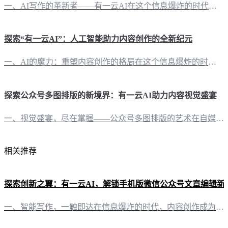
一、AI写作的革新者——有一云AI在这个信息爆炸的时代，内容创作成为了一项至关重要的技能。而“有一云AI”作为一款创新型AI智能写作+排版软件，正以其卓越的性能和前沿的技术，为自媒体创作者们打开了一扇通往高效内容创作的大门。 二、内容排版，艺术与科技的完美融合在内容排版方面，“有一云AI”提供的是一场视觉与技术的盛宴。数千款装修皮肤，涵盖了标题、内容、图文、分隔、引导等多个类别，每一款都是精心设
探索“有一云AI”：人工智能助力内容创作的全新纪元
一、AI的魔力：重塑内容创作的格局在这个信息爆炸的时代，内容创作正经历一场变革。传统的人工撰写方式已无法满足日益增长的内容需求。而“有一云AI”，作为一款创新型AI智能写作+排版软件，正以其卓越的性能，为自媒体创作者带来前所未有的便捷体验。 二、排版之美：千款皮肤，一触即达“有一云AI”在内容排版方面独具匠心，提供包含标题、内容、图文、分隔、引导五大类数千款装修皮肤。无论是追求简约大气的风格，还
探索公众号多图排版的新境界：有一云AI助力内容视觉盛宴
一、视觉盛宴，尽在掌握——公众号多图排版的艺术在自媒体时代，内容不仅仅是文字的堆砌，更是视觉与文字的完美融合。公众号作为信息传递的重要渠道，其文章的排版设计显得尤为重要。一幅精美的图片，往往能瞬间抓住读者的眼球，而多图排版，则是将这种视觉冲击力发挥到极致的艺术。 二、有一云AI：让多图排版变得轻而易举在众多公众号排版工具中，有一云AI以其独特的魅力脱颖而出。它不仅能够帮助用户轻松实现多图排版，还
相关推荐
探索创新之翼：有一云AI，解锁手机版微信公众号文章编辑新
一、智能写作，一触即达在信息爆炸的时代，内容创作成为自媒体的核心竞争力。有一云AI，这款创新型AI智能写作+排版软件，为自媒体创作者带来了前所未有的便捷。它不仅能够自动化大部分创作需求，更是将AI技术服务推向了前沿。 二、排版之美，千款皮肤任君选择内容排版，是决定一篇图文文章是否吸引读者的关键。有一云AI在内容排版方面，提供了包含标题、内容、图文、分隔、引导五大类数千款装修皮肤，让您的文章在视觉