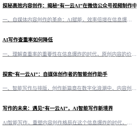
探秘高效内容创作：揭秘“有一云AI”在微信公众号视频制作中
一、自媒体内容创作的革命：AI赋能，效率倍增在信息爆炸的时代，自媒体内容创作成为许多人展示才华、传达观点的重要途径。然而，内容创作往往伴随着繁琐的流程和大量的时间投入。此时，“有一云AI”的出现，犹如一缕春风，为自媒体创作者带来了前所未有的便捷与高效。 二、内容排版，千变万化“有一云AI”在内容排版方面，提供了丰富的模板选择。从标题到内容，从图文排版到分隔与引导，五大类数千款装修皮肤，为创作者提
AI写作查重率如何降低
一、理解查重率的重要性在信息爆炸的时代，原创内容的价值日益凸显。AI写作作为新兴的辅助工具，虽然提高了写作效率，但查重率过高可能会影响内容的原创性。因此，降低AI写作的查重率成为创作者关注的焦点。 二、优化AI写作内容1. 调整AI生成逻辑：通过调整AI的生成逻辑，可以使其更加贴合个人风格，降低与已有内容的相似度。例如，在生成文章时，可以要求AI使用更加个性化的词汇和句式。2. 引入多元化元素：
探索“有一云AI”：自媒体创作者的智能创作助手
一、智能写作与排版，创作新篇章在数字化浪潮中，内容创作已成为自媒体运营的核心。而“有一云AI”作为一款创新型AI智能写作+排版软件，正引领着自媒体创作者步入智能创作的新时代。 二、内容排版，千款皮肤任你挑选“有一云AI”在内容排版方面独具匠心，提供包含标题、内容、图文、分隔、引导五大类数千款装修皮肤。这些精心设计的皮肤，不仅能够提升文章的视觉效果，还能让你的内容在众多文章中脱颖而出。 三、跨平台
写作的未来：遇见“有一云AI”，AI智能写作新境界
AI智能写作，重塑内容创作格局在这个信息爆炸的时代，内容创作成为了知识传播和商业竞争的重要手段。然而，面对日益增长的内容需求，创作者们常常感到力不从心。这时，“有一云AI”应运而生，以其卓越的AI智能写作功能，为自媒体创作者们带来了前所未有的创作体验。 内容排版，千款装修皮肤任你挑选“有一云AI”在内容排版方面独具匠心，提供了包含标题、内容、图文、分隔、引导等五大类的数千款装修皮肤。无论是追求简