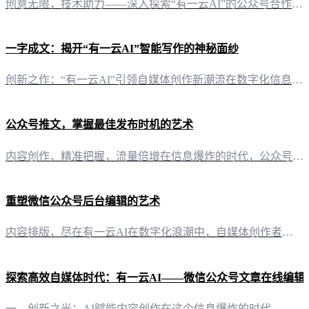
创意无限，技术助力——深入探索“有一云AI”的公众号合作潜力在数字化浪潮中，公众号作为信息传播的重要平台，正日益成为自媒体创作者的聚焦之地。而在这个领域，一款名为“有一云AI”的创新型AI智能写作+排版软件，正以其卓越的性能和全方位的服务，为公众号内容创作者开辟了一片全新的天地。 AI智能写作，打造内容新高度“有一云AI”以其先进的AI技术，为自媒体创作者提供了前所未有的便捷。通过智能写作功能，
一字成文：揭开“有一云AI”智能写作的神秘面纱
创新之作：“有一云AI”引领自媒体创作新潮流在数字化信息爆炸的时代，自媒体创作者的需求日益多样化，而“有一云AI”的出现，无疑为这一群体带来了前所未有的便利与效率。 智能排版，千款皮肤任你选择“有一云AI”在内容排版方面独具匠心，提供数千款标题、内容、图文、分隔、引导等装修皮肤，让每一篇作品都能焕发出独特的个性与风采。 多平台支持，内容创作无边界无论是公众号、头条号，还是小红书、百家号，亦或是知
公众号推文，掌握最佳发布时机的艺术
内容创作，精准把握，流量倍增在信息爆炸的时代，公众号已成为自媒体创作者展现才华的重要平台。然而，如何才能让精心准备的内容在众多信息中脱颖而出，吸引读者的目光呢？关键在于——公众号推文时间的精准把握。 知己知彼，了解读者作息首先，了解你的目标读者。不同年龄层、职业、兴趣的读者，他们的活跃时间各不相同。例如，上班族可能在工作间隙阅读，学生群体则可能集中在课后或睡前。通过分析读者群体，我们可以推测出最
重塑微信公众号后台编辑的艺术
内容排版，尽在有一云AI在数字化浪潮中，自媒体创作者们追求的不仅仅是内容的深度，更是排版的美感。有一云AI，作为一款创新型AI智能写作+排版软件，以其独特的魅力，为自媒体创作者们提供了一个全新的创作平台。 装修皮肤，千变万化在有一云AI的内容排版功能中，我们精心打造了包含标题、内容、图文、分隔、引导五大类数千款装修皮肤。这些皮肤如同艺术家手中的画笔，为创作者们的每一次创作增添无限可能。 多平台兼
探索高效自媒体时代：有一云AI——微信公众号文章在线编辑
一、创新之光：AI赋能内容创作在这个信息爆炸的时代，内容创作已成为自媒体的核心竞争力。有一云AI，作为一款创新型AI智能写作+排版软件，以其前沿的AI技术服务，为自媒体创作者提供了一站式解决方案。 二、排版之美：数千款装修皮肤，打造个性化视觉盛宴内容排版，是吸引读者眼球的关键。有一云AI在内容排版方面，提供了包含标题、内容、图文、分隔、引导五大类数千款装修皮肤。这些皮肤不仅风格多样，而且易于使用