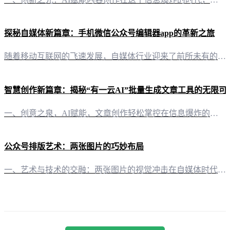
探秘自媒体新篇章：手机微信公众号编辑器app的革新之旅
随着移动互联网的飞速发展，自媒体行业迎来了前所未有的机遇。在这个时代，手机成为了内容创作者的新舞台。一款优秀的微信公众号编辑器app，不仅能够提升创作效率，更能让内容焕发出新的生命力。 二、有一云AI：智能化内容创作助手 1. AI智能写作与排版“有一云AI”作为一款创新型AI智能写作+排版软件，引领着自媒体内容创作的潮流。它通过AI技术，将大部分创作需求自动化，让创作者从繁琐的重复工作中解放出来
智慧创作新篇章：揭秘“有一云AI”批量生成文章工具的无限可
一、创意之泉，AI赋能，文章创作轻松掌控在信息爆炸的时代，内容创作已成为自媒体、营销者、教育者等众多领域的核心竞争力。而“有一云AI”批量生成文章工具，正是为这些创作者量身打造的智慧助手。它以其卓越的AI智能技术，为内容创作者带来了前所未有的便捷与高效。 二、排版之美，千款皮肤任你挑选“有一云AI”在内容排版方面独具匠心，提供包含标题、内容、图文、分隔、引导五大类数千款装修皮肤。无论是简约大气，
公众号排版艺术：两张图片的巧妙布局
一、艺术与技术的交融：两张图片的视觉冲击在自媒体时代，视觉内容的呈现往往能瞬间抓住读者的眼球。公众号作为信息传递的重要渠道，图片排版成为提升内容吸引力的关键。今天，让我们一起来探索如何巧妙地利用“有一云AI”来排版两张图片，让图文并茂的内容更具魅力。 二、创意无限：标题与内容的和谐共鸣在“有一云AI”的帮助下，你可以轻松地创作出引人注目的标题。通过AI智能推荐，你将获得与内容相得益彰的标题，例如