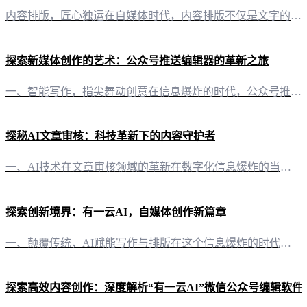
内容排版，匠心独运在自媒体时代，内容排版不仅是文字的堆砌，更是艺术与技术的完美融合。有一云AI，以其独到的审美眼光和精湛的技术，为自媒体创作者提供了数千款装修皮肤。从标题到内容，从图文搭配到分隔引导，每一处细节都经过精心设计，让您的文章在视觉上独具一格，引人入胜。 创作新境界，一“键”达成一篇优秀的公众号文章，不仅要有吸引人的标题，更要有深入人心的内容。有一云AI，凭借其智能写作+排版的功能，将
探索新媒体创作的艺术：公众号推送编辑器的革新之旅
一、智能写作，指尖舞动创意在信息爆炸的时代，公众号推送成为连接企业与用户、个人与受众的重要桥梁。而“有一云AI”公众号推送编辑器，正是这场新媒体革命中的得力助手。它以AI智能写作为核心，为创作者提供前所未有的便捷与高效。 二、排版之美，千款皮肤任君挑选“有一云AI”不仅智能，更懂美。它提供包含标题、内容、图文、分隔、引导五大类的数千款装修皮肤，每一款都如同一件艺术品，让你的公众号推送独具风格，脱
探秘AI文章审核：科技革新下的内容守护者
一、AI技术在文章审核领域的革新在数字化信息爆炸的当下，内容审核成为了一道至关重要的防线。而AI技术的崛起，为这一领域带来了前所未有的革新。 二、AI文章审核的优势 2.1 高效性与准确性“有一云AI”在文章审核方面展现出了惊人的效率与准确性。它能够快速识别并过滤掉违规内容，确保网络环境的清朗。 2.2 多平台兼容性“有一云AI”支持公众号、头条号、小红书等多家自媒体平台，实现内容审核的无缝对接
探索创新境界：有一云AI，自媒体创作新篇章
一、颠覆传统，AI赋能写作与排版在这个信息爆炸的时代，自媒体创作者面临着内容生产的高效性与个性化的双重挑战。而“有一云AI”，作为一款创新型AI智能写作+排版软件，正以其卓越的功能和智能化服务，引领着内容创作的新潮流。 二、排版之美，千款皮肤，一站解锁“有一云AI”在内容排版方面，为自媒体创作者提供了前所未有的便利。其五大类数千款装修皮肤，涵盖标题、内容、图文、分隔、引导等多个方面，让创作者能够
探索高效内容创作：深度解析“有一云AI”微信公众号编辑软件