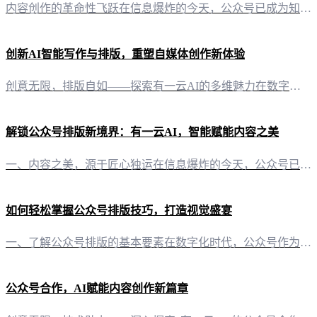
内容创作的革命性飞跃在信息爆炸的今天，公众号已成为知识传播的重要阵地。而一篇高质量的公众号文章，往往需要创作者投入大量的时间和精力。然而，有了“有一云AI”，这一切都将变得轻松而高效。 针对性定制，满足多样化需求“有一云AI”是一款创新型AI智能写作+排版软件，专为自媒体创作者量身打造。它不仅支持公众号、头条号、小红书、百家号、知乎等主流自媒体平台，还能为内容创作提供全方位的智能服务。 五大类装
创新AI智能写作与排版，重塑自媒体创作新体验
创意无限，排版自如——探索有一云AI的多维魅力在数字时代，内容创作已成为自媒体领域的关键竞争力。作为一款创新型AI智能写作与排版软件，“有一云AI”以其卓越的性能和丰富的功能，为自媒体创作者带来了前所未有的创作体验。 精美排版，一触即达——数千款装修皮肤，满足个性需求在内容排版方面，“有一云AI”精心设计了包含标题、内容、图文、分隔、引导等五大类的数千款装修皮肤。这些皮肤不仅风格多样，更易于操作
解锁公众号排版新境界：有一云AI，智能赋能内容之美
一、内容之美，源于匠心独运在信息爆炸的今天，公众号已成为信息传播的重要阵地。然而，如何在这片浩瀚的海洋中脱颖而出，成为了许多自媒体创作者的心头之痛。这时，“有一云AI”智能写作+排版软件应运而生，以匠心独运的设计，为公众号排版问题提供了一站式解决方案。 二、千款皮肤，打造个性风格公众号排版，不仅仅是文字的堆砌，更是视觉与内容的完美融合。有一云AI提供数千款装修皮肤，涵盖标题、内容、图文、分隔、引
如何轻松掌握公众号排版技巧，打造视觉盛宴
一、了解公众号排版的基本要素在数字化时代，公众号作为信息传播的重要渠道，其内容的美观与易读性显得尤为重要。而公众号的排版，正是影响阅读体验的关键因素之一。要想复制别人公众号的排版，首先需要了解以下几个基本要素： 1. 标题的艺术标题是吸引读者点击的第一步，它不仅要简洁明了，还要具有吸引力。你可以观察你喜欢的公众号，学习他们的标题是如何运用关键词、悬念或是修辞手法来吸引读者的。 2. 内容的布局内
公众号合作，AI赋能内容创作新篇章