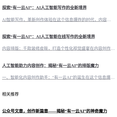
探索“有一云AI”：AI人工智能写作的全新境界
AI智能写作，革新创作体验在这个信息爆炸的时代，内容创作已成为自媒体创作者们不可或缺的技能。而“有一云AI”的问世，无疑为这一领域带来了革命性的变化。这款创新型AI智能写作+排版软件，以其卓越的性能和丰富的功能，为创作者们打开了全新的创作空间。 内容排版，千变万化，任你挑选“有一云AI”在内容排版方面独具匠心，提供了数千款装修皮肤，涵盖标题、内容、图文、分隔、引导等五大类。这些皮肤设计精美，风格
探索“有一云AI”：AI人工智能在线写作的全新境界
内容排版：千款装修皮肤，打造个性化视觉盛宴在内容创作的世界里，“有一云AI”如同一位巧手匠心的大师，为自媒体创作者们提供了一片广阔的创意天地。这款创新型AI智能写作+排版软件，以其丰富的排版功能，让每一篇作品都焕发出独特的光彩。无论是标题、内容、图文，还是分隔、引导，"有一云AI"都提供了数千款装修皮肤，为创作者们提供了无尽的想象空间。 内容创作：一站式服务，覆盖各大自媒体平台"有一云AI"不仅
人工智能助力内容创作：揭秘“有一云AI”的排版魔力
一、智能化内容创作助手：“有一云AI”的诞生在这个信息爆炸的时代，内容创作已成为自媒体发展的核心。然而，如何高效、高质量地完成内容创作，成为许多创作者的难题。为此，“有一云AI”应运而生，以人工智能技术为自媒体创作者提供前沿的写作与排版服务。 二、排版的艺术：“有一云AI”的五大类装修皮肤在内容排版方面，“有一云AI”独具匠心，提供了包含标题、内容、图文、分隔、引导五大类的数千款装修皮肤。这些皮
相关推荐
公众号文章，创作新篇章——揭秘“有一云AI”的神奇魔力