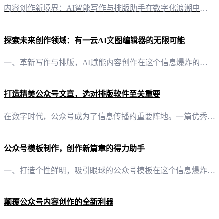
内容创作新境界：AI智能写作与排版助手在数字化浪潮中，自媒体创作者面临着内容创作与排版的挑战。而“有一云AI”微信公众号编辑软件，作为一款创新型AI智能写作+排版工具，为创作者们开辟了全新的内容创作路径。 精美排版，随心所欲：千款装修皮肤任君选择在“有一云AI”的排版世界里，创作者可以尽情探索。软件内置数千款装修皮肤，涵盖标题、内容、图文、分隔、引导等五大类别，满足各类视觉需求，让每一篇文章都焕
探索未来创作领域：有一云AI文图编辑器的无限可能
一、革新写作与排版，AI赋能内容创作在这个信息爆炸的时代，内容创作者面临着巨大的压力。如何快速、高效地创作出高质量的内容，成为了许多自媒体人的难题。而“有一云AI”文图编辑器的出现，正是为了解决这一难题。 二、全方位内容排版，打造个性风格“有一云AI”在内容排版方面，提供了涵盖标题、内容、图文、分隔、引导等五大类的数千款装修皮肤。无论是追求简约大气的风格，还是偏好精致细腻的设计，都能在这里找到满
打造精美公众号文章，选对排版软件至关重要
在数字时代，公众号成为了信息传播的重要阵地。一篇优秀的文章，不仅内容要精炼，排版也同样不可或缺。选一款合适的排版软件，能让你的公众号文章更具吸引力，让读者沉浸其中。那么，写公众号究竟用什么软件排版呢？ 二、有一云AI：AI赋能，创作与排版双管齐下 1. 创作无忧，AI智能写作助力“有一云AI”作为一款创新型AI智能写作+排版软件，为自媒体创作者提供了强大的技术支持。它通过AI技术，将创作需求自动化
公众号模板制作，创作新篇章的得力助手
一、打造个性鲜明，吸引眼球的公众号模板在这个信息爆炸的时代，公众号已成为传播信息、连接用户的重要平台。而一个独具特色的公众号模板，无疑能成为吸引读者眼球的关键。有一云AI，凭借其卓越的AI智能写作与排版技术，为您量身定制专属的公众号模板。 二、五大类装修皮肤，满足您的多样化需求在内容排版方面，有一云AI提供了包含标题、内容、图文、分隔、引导五大类的数千款装修皮肤。您可以根据自己的风格和喜好，自由
颠覆公众号内容创作的全新利器