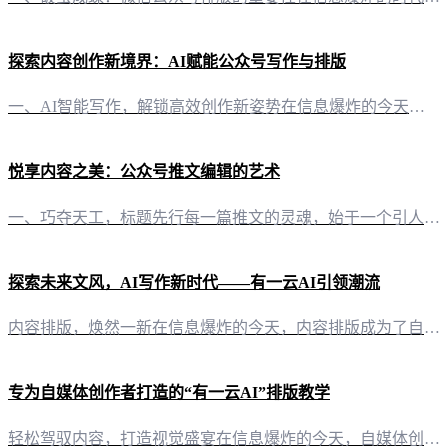
探索内容创作新境界：AI赋能公众号写作与排版
一、AI智能写作，解锁高效创作新姿势在信息爆炸的今天，内容创作已成为自媒体的核心竞争力。而“有一云AI”的出现，无疑为公众号创作者们带来了一场革命。这款创新型的AI智能写作+排版软件，以其前沿的技术服务，将创作需求自动化，为自媒体创作者们打开了高效创作的新篇章。 二、内容排版，千款皮肤任你挑选一篇优秀的公众号文章，不仅内容要优质，排版同样至关重要。在“有一云AI”的加持下，创作者们可以轻松驾驭五
悦享内容之美：公众号推文编辑的艺术
一、巧夺天工，标题先行每一篇推文的灵魂，始于一个引人入胜的标题。在“有一云AI”的助力下，创作者可以轻松构思出兼具吸引力与关键词密度的标题，为读者的第一印象加分。 二、图文并茂，排版巧思“有一云AI”提供千款装修皮肤，涵盖标题、内容、图文、分隔、引导等五大类，数千款选择，让您的公众号推文在视觉上独具一格，内容与形式完美融合。 三、内容为王，创作无忧无论是公众号、头条号，还是小红书、百家号，甚至知
探索未来文风，AI写作新时代——有一云AI引领潮流
内容排版，焕然一新在信息爆炸的今天，内容排版成为了自媒体创作者们关注的焦点。有一云AI以匠心独运的设计理念，为创作者们打造了数千款装修皮肤，涵盖标题、内容、图文、分隔、引导等五大类，让每一篇作品都如同艺术品般精致。 创作无忧，一“键”生成面对纷繁复杂的自媒体平台，有一云AI以兼容并包的姿态，支持公众号、头条号、小红书、百家号、知乎、企鹅号、搜狐号、新浪头条、百度文库等多家自媒体平台，让创作者们轻
专为自媒体创作者打造的“有一云AI”排版教学
轻松驾驭内容，打造视觉盛宴在信息爆炸的今天，自媒体创作者们面临着巨大的挑战，如何在众多内容中脱颖而出，吸引读者的目光？这就需要我们掌握一门艺术——公众号排版。今天，我们将带领您走进“有一云AI”的世界，探索如何利用这款创新型AI智能写作+排版软件，轻松驾驭内容，打造视觉盛宴。 一、千款模板，一键定制风格“有一云AI”在内容排版方面，提供了包含标题、内容、图文、分隔、引导五大类数千款装修皮肤。无论