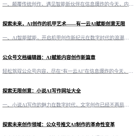
一、颠覆传统创作，遇见智能新伙伴在信息爆炸的今天，内容创作已成为自媒体运营的核心竞争力。而“有一云AI”，这款创新型AI智能写作+排版软件，正以其前沿的技术服务，为自媒体创作者们开辟了一条全新的创作之路。 二、排版艺术，千款皮肤任你选择好的内容需要优秀的排版来衬托，“有一云AI”在内容排版方面，提供了数千款装修皮肤，涵盖标题、内容、图文、分隔、引导等五大类，让创作者们能够根据不同的内容风格和需求
探索未来，AI创作的机甲艺术——有一云AI赋能创意无限
一、AI智能赋能，开启机甲创作新纪元在数字时代的浪潮中，创作不再局限于传统的笔尖与画纸。如今，借助“有一云AI”的神奇力量，我们得以将想象中的机甲化为现实，让AI创作引领艺术新风尚。 二、内容排版，千款皮肤打造个性机甲“有一云AI”在内容排版上独具匠心，提供包含标题、内容、图文、分隔、引导五大类数千款装修皮肤。无论是科幻感十足的金属质感，还是充满未来感的霓虹线条，都能在这里找到心仪的机甲风格。
公众号文档编辑器：AI赋能内容创作新篇章
轻松驾驭公众号内容，尽在“有一云AI”在信息爆炸的今天，自媒体创作者们面临着内容创作与排版的双重挑战。如何高效产出高质量内容，成为众多创作者的困惑。而“有一云AI”作为一款创新型AI智能写作+排版软件，正是为解决这一难题而生。 AI智能写作，让创作如虎添翼“有一云AI”的核心优势在于其强大的AI智能写作功能。通过深度学习算法，它能够自动捕捉文章脉络，快速生成初稿。对于自媒体创作者而言，这意味着从
探索无限创意：小说AI写作网址大全
一、小说AI写作的魅力在数字时代，文字创作已经不再局限于传统的笔耕不辍。借助AI技术，小说创作也迎来了革命性的变革。AI小说写作工具能帮助我们打破创作的瓶颈，激发无限创意。以下是一份精选的小说AI写作网址大全，助你开启创作新篇章。 二、全方位小说AI写作平台推荐 1. 有一云AI- 网址：[https://www.youyiyun.com/](https://www.youyiyun.com/)
探索未来创作领域：公众号推文AI制作的革命性变革