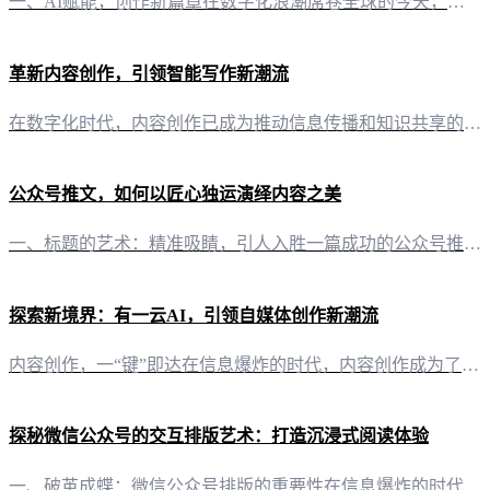
一、AI赋能，创作新篇章在数字化浪潮席卷全球的今天，内容创作正经历一场革命。有一云AI，作为一款创新型AI智能写作+排版软件，正以其卓越的性能和前沿的技术服务，引领着自媒体创作者步入一个全新的创作时代。 二、内容排版，千款皮肤随心搭配对于内容排版，有一云AI提供了令人惊叹的数千款装修皮肤。无论是标题、内容，还是图文、分隔、引导，这里都有丰富的选择。创作者可以根据自己的需求，自由搭配，让每一篇作品
革新内容创作，引领智能写作新潮流
在数字化时代，内容创作已成为推动信息传播和知识共享的重要途径。然而，随着自媒体平台的兴起，创作者面临着内容创作效率低、创意受限等问题。为了解决这一难题，“有一云AI”应运而生，以其独特的智能技术，为自媒体创作者提供了一种全新的内容创作体验。 二、核心功能解析 2.1 智能写作与排版“有一云AI”以其卓越的智能写作功能，助力创作者快速生成高质量内容。通过内置的AI算法，软件能够自动完成大部分创作需求
公众号推文，如何以匠心独运演绎内容之美
一、标题的艺术：精准吸睛，引人入胜一篇成功的公众号推文，其标题如同门面，首先映入读者眼帘。运用关键词，巧妙融入悬念或惊喜，让标题成为吸引读者点击的磁铁。 二、封面设计：视觉冲击，瞬间记忆封面的设计至关重要，它不仅仅是视觉上的呈现，更是品牌形象的第一展示。使用高质量图片，搭配简洁有力的文字，让封面成为读者第一眼便难以忘怀的存在。 三、摘要的魔力：凝练精华，激发兴趣摘要，如同文章的缩影，需精炼地概括
探索新境界：有一云AI，引领自媒体创作新潮流
内容创作，一“键”即达在信息爆炸的时代，内容创作成为了自媒体的核心竞争力。而“有一云AI”，这款创新型AI智能写作+排版软件，正以其卓越的性能，为自媒体创作者开辟了一条高效便捷的创作之路。 排版之美，千变万化好的内容需要好的呈现。在内容排版方面，“有一云AI”提供涵盖标题、内容、图文、分隔、引导等五大类的数千款装修皮肤，让您的文章如同艺术品，每一处细节都充满魅力。 平台兼容，无缝对接无论是公众号
探秘微信公众号的交互排版艺术：打造沉浸式阅读体验
一、破茧成蝶：微信公众号排版的重要性在信息爆炸的时代，如何让内容脱颖而出，吸引读者的目光，成为了自媒体创作者们共同面临的挑战。微信公众号，作为我国最受欢迎的自媒体平台之一，其内容排版的重要性不言而喻。它不仅关乎视觉审美，更关乎内容的传播效果。 二、有一云AI：AI智能写作+排版，助你一臂之力在这个数字化时代，有一云AI应运而生，成为自媒体创作者的得力助手。这款创新型AI智能写作+排版软件，凭借其