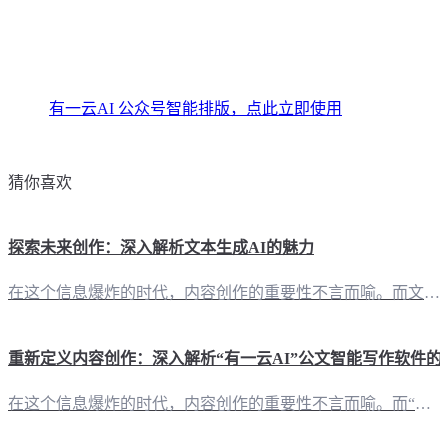
有一云AI 公众号智能排版，点此立即使用
猜你喜欢
探索未来创作：深入解析文本生成AI的魅力
在这个信息爆炸的时代，内容创作的重要性不言而喻。而文本生成AI，作为人工智能领域的佼佼者，正以其独特的魅力，改变着我们的创作方式。 二、文本生成AI的强大功能：从基础创作到创意无限 2.1 自动化创作：告别重复，拥抱效率“有一云AI”作为一款创新的AI智能写作+排版软件，通过其强大的AI技术，能够自动化完成大部分的创作需求，让创作者从繁琐的重复劳动中解放出来。 2.2 多平台支持：一应俱全，满足多
重新定义内容创作：深入解析“有一云AI”公文智能写作软件的
在这个信息爆炸的时代，内容创作的重要性不言而喻。而“有一云AI”作为一款创新型AI智能写作+排版软件，正以其卓越的性能和丰富的功能，为自媒体创作者和各类机构带来前所未有的便捷与高效。 二、功能全面：AI赋能，创作无忧 2.1 内容排版，美轮美奂“有一云AI”在内容排版方面独具匠心，提供包含标题、内容、图文、分隔、引导五大类数千款装修皮肤可供使用。无论是追求简洁大气的风格，还是喜好丰富多元的设计，都