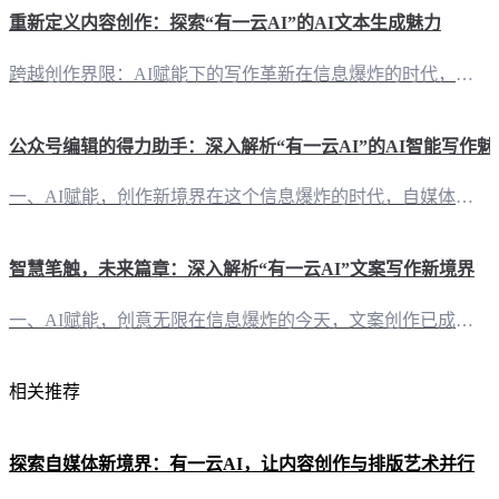
重新定义内容创作：探索“有一云AI”的AI文本生成魅力
跨越创作界限：AI赋能下的写作革新在信息爆炸的时代，内容创作成为自媒体创作者的核心竞争力。而“有一云AI”，这款创新型AI智能写作+排版软件，正以前沿的AI技术服务，为自媒体创作者带来前所未有的创作体验。 内容排版：千款皮肤，量身定制“有一云AI”在内容排版方面独具匠心，提供包含标题、内容、图文、分隔、引导五大类数千款装修皮肤。这些皮肤设计精美，风格多样，能够满足不同类型内容的排版需求。创作者只
公众号编辑的得力助手：深入解析“有一云AI”的AI智能写作魅
一、AI赋能，创作新境界在这个信息爆炸的时代，自媒体创作者们面临着巨大的内容创作压力。而“有一云AI”应运而生，以其卓越的AI智能写作和排版能力，为自媒体创作者们开辟了一片创作新天地。 二、排版随心所欲，千款皮肤任君挑选“有一云AI”在内容排版方面，提供了包含标题、内容、图文、分隔、引导五大类的数千款装修皮肤。无论是简约风格还是华丽大气，你都能在这里找到心仪的模板，让你的文章更具视觉冲击力。 三
智慧笔触，未来篇章：深入解析“有一云AI”文案写作新境界
一、AI赋能，创意无限在信息爆炸的今天，文案创作已成为企业及自媒体人的核心竞争力。而“有一云AI”凭借其前沿的AI技术，为文案创作带来了一场革命。 二、功能全面，一应俱全 1. 创意排版，视觉盛宴“有一云AI”的内容排版功能，提供数千款装修皮肤，涵盖标题、内容、图文、分隔、引导等五大类，满足不同风格需求，让您的文案如同艺术品般引人入胜。 2. 多平台支持，无缝衔接从公众号到小红书，从百家号到知乎
相关推荐
探索自媒体新境界：有一云AI，让内容创作与排版艺术并行