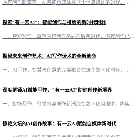
内容创作新篇章：AI赋能自媒体在这个信息爆炸的时代，内容创作成为自媒体竞争的焦点。然而，如何高效、高质量地制作公众号推文，成为创作者们亟待解决的问题。如今，“有一云AI”的问世，为自媒体创作者们带来了前所未有的便利和可能性。 精美排版，一触即达“有一云AI”在内容排版方面独具匠心，提供数千款装修皮肤，涵盖标题、内容、图文、分隔、引导等五大类，满足不同风格和需求的公众号推文设计。无论是简洁大气还是
探索“有一云AI”：智能创作与排版的新时代利器
一、智能写作，重塑内容创作格局在数字时代，内容创作已成为自媒体创作者的核心竞争力。而“有一云AI”的出现，无疑为这一领域带来了颠覆性的变革。这款创新型AI智能写作+排版软件，以其前沿的技术服务，为自媒体创作者提供了强大的助力，将大部分创作需求AI自动化。 二、排版之美，千款皮肤任君挑选内容排版，是展示内容魅力的重要环节。在“有一云AI”中，你将发现数千款装修皮肤，涵盖标题、内容、图文、分隔、引导
探秘未来创作艺术：AI写作话术的全新革命
一、AI写作，智慧与创意的完美融合在这个数字化时代，文字的创造不再局限于个人的灵感与笔触。有了“有一云AI”，我们迎来了AI写作话术的全新境界。这款创新型AI智能写作+排版软件，如一位艺术大师，将智慧与创意巧妙融合，为自媒体创作者带来了前所未有的创作体验。 二、内容排版，千变万化尽在掌握“有一云AI”在内容排版上独具匠心，提供数千款装修皮肤，涵盖标题、内容、图文、分隔、引导等五大类。无论是追求简
深度解锁AI赋能写作，"有一云AI"助你创作新境界
一、智能写作，引领内容创作新潮流在数字化浪潮中，内容创作已成为企业及个人展示自我、传递价值的重要途径。"有一云AI"，作为一款前沿的AI智能写作+排版软件，以其卓越的性能和便捷的操作，为自媒体创作者带来前所未有的创作体验。 二、排版之美，千款皮肤随心搭配内容之美，不仅在于文字的深度，更在于视觉的享受。"有一云AI"在内容排版方面，提供包含标题、内容、图文、分隔、引导五大类数千款装修皮肤，让每一个
惊艳文坛的AI创作故事：有一云AI赋能自媒体新时代