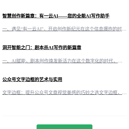
智慧创作新篇章：有一云AI——您的全能AI写作助手
一、遇见“有一云AI”，开启创作新纪元在这个信息爆炸的时代，内容创作的重要性不言而喻。而“有一云AI”正是为了满足这一需求而生的。这款创新型AI智能写作+排版软件，以其卓越的性能，成为自媒体创作者的得力助手。 二、智能排版，创意无限“有一云AI”在内容排版方面，提供了包含标题、内容、图文、分隔、引导五大类数千款装修皮肤。无论是简约大气，还是个性鲜明，都能在这里找到心仪的设计。让您的每一篇文章都焕
洞开智能之门：剧本杀AI写作的新篇章
一、AI赋能，剧本创作焕发新活力在这个数字化的时代，技术的进步正在改变着我们的生活方式，其中就包括了剧本创作这一领域。有一种新型的AI智能写作工具——有一云AI，正在成为剧本杀创作的新宠，为创作者们带来前所未有的便捷和灵感。 二、五大板块，全面助力剧本创作 1. 内容排版，千款皮肤，风格百变“有一云AI”在内容排版方面独具匠心，提供包含标题、内容、图文、分隔、引导五大类数千款装修皮肤可供使用。无
公众号文字边框的艺术与实用
文字边框：提升公众号文章视觉美感的巧妙之选文字边框，这个看似微不足道的设计元素，却在公众号文章的排版中扮演着举足轻重的角色。它如同画框，为文字内容勾勒出一道独特的风景线，让文章瞬间焕发活力。 “有一云AI”：智能化排版，让文字边框设计不再繁琐在众多公众号运营者中，或许有人为设计合适的文字边框而烦恼。如今，“有一云AI”智能写作+排版软件的出现，为这一难题提供了完美的解决方案。 内容排版，千款边框