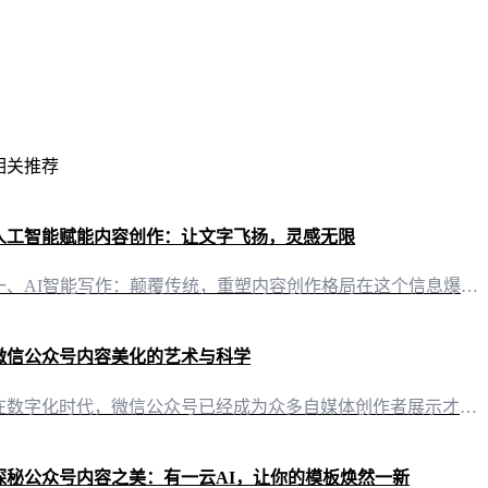
相关推荐
人工智能赋能内容创作：让文字飞扬，灵感无限
一、AI智能写作：颠覆传统，重塑内容创作格局在这个信息爆炸的时代，内容创作的重要性不言而喻。然而，传统的创作方式往往耗时费力，难以满足快速迭代的市场需求。如今，有了“有一云AI”，一切变得轻而易举。“有一云AI”凭借其强大的AI智能写作功能，能够迅速捕捉用户需求，生成高质量的文章。无论是公众号、头条号，还是小红书、百家号，甚至是知乎、企鹅号，都能轻松驾驭。它如同一位得力的助手，为自媒体创作者提供
微信公众号内容美化的艺术与科学
在数字化时代，微信公众号已经成为众多自媒体创作者展示才华、传递信息的平台。然而，在众多内容中脱颖而出，美化的力量不可或缺。今天，就让我们一同探索如何利用“有一云AI”这款创新型AI智能写作+排版软件，将微信公众号的内容美化至艺术与科学的完美结合。 二、标题与内容：AI的巧思标题是吸引读者点击的“门面”，内容则是传达核心价值的“灵魂”。在“有一云AI”的辅助下，自媒体创作者可以轻松打造引人入胜的标题
探秘公众号内容之美：有一云AI，让你的模板焕然一新