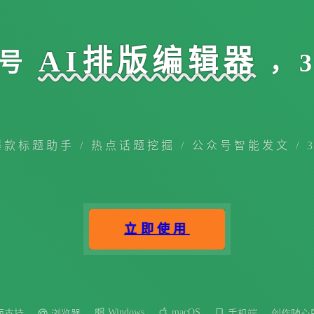
AI排版编辑器
号
，
爆款标题助手 / 热点话题挖掘 / 公众号智能发文 / 
立即使用
Windows
macOS
面支持
浏览器
手机端
创作随心