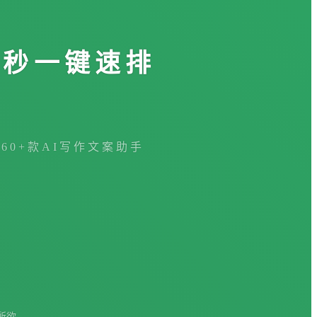
3秒一键速排
360+款AI写作文案助手
所欲