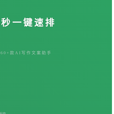
3秒一键速排
360+款AI写作文案助手
所欲