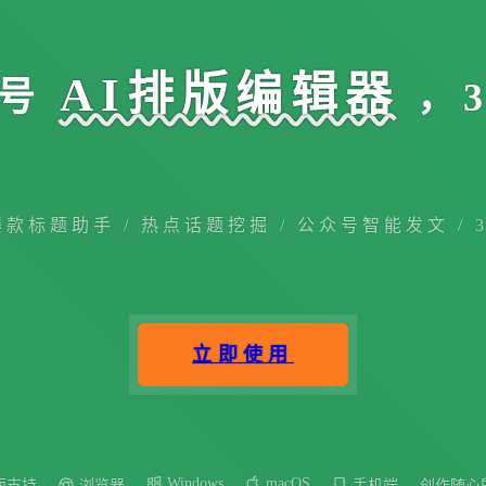
AI排版编辑器
号
，
爆款标题助手 / 热点话题挖掘 / 公众号智能发文 / 
立即使用
Windows
macOS
面支持
浏览器
手机端
创作随心