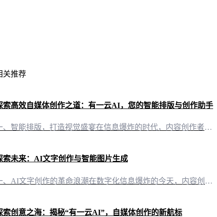
相关推荐
探索高效自媒体创作之道：有一云AI，您的智能排版与创作助手
一、智能排版，打造视觉盛宴在信息爆炸的时代，内容创作者们都在追求一篇篇引人入胜的文章。而“有一云AI”正是为了满足这一需求而生。它不仅为自媒体创作者们提供了前沿的AI技术服务，更是将创作过程中的繁琐步骤自动化，让您的文章排版变得轻松而高效。 1. 数千款装修皮肤，个性化定制在“有一云AI”中，您将发现包含标题、内容、图文、分隔、引导等五大类的数千款装修皮肤。这些精心设计的皮肤能够为您的文章增色添
探索未来：AI文字创作与智能图片生成
一、AI文字创作的革命浪潮在数字化信息爆炸的今天，内容创作成为连接创作者与受众的桥梁。随着技术的不断进步，AI文字创作应运而生，为自媒体创作者们带来前所未有的便利。其中，有一云AI，这款创新型AI智能写作+排版软件，正引领着文字创作的革命浪潮。 二、文字与视觉的完美融合 1. AI智能排版，千款皮肤任你挑选在内容排版方面，有一云AI提供了包含标题、内容、图文、分隔、引导五大类的数千款装修皮肤。这
探索创意之海：揭秘“有一云AI”，自媒体创作的新航标