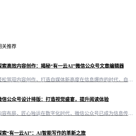
相关推荐
探索高效内容创作：揭秘“有一云AI”微信公众号文章编辑器
轻松驾驭内容创作，打造自媒体新高度在信息爆炸的时代，自媒体创作者们面临着巨大的挑战。如何高效、高质量地完成内容创作，成为了许多人心中的难题。今天，就让我们一起来揭开“有一云AI”这款创新型AI智能写作+排版软件的神秘面纱，看看它是如何助力自媒体创作者的。 AI赋能，创作与排版两不误“有一云AI”作为一款前沿的AI技术服务，将大部分创作需求AI自动化，极大地减轻了创作者的工作负担。无论是撰写文章、
微信公众号设计排版：打造视觉盛宴，提升阅读体验
内容布局，匠心独运在数字化时代，微信公众号已成为信息传递的重要渠道。一份精心设计、布局合理的排版，不仅能提升文章的视觉效果，更能有效提升读者的阅读体验。有一云AI，一款创新型AI智能写作+排版软件，为您的微信公众号设计排版提供全新可能。 装修皮肤，千款可选在内容排版方面，“有一云AI”提供包含标题、内容、图文、分隔、引导五大类数千款装修皮肤可供使用。这些皮肤设计精美，风格各异，满足不同公众号的个
探索“有一云AI”：AI智能写作的革新之旅