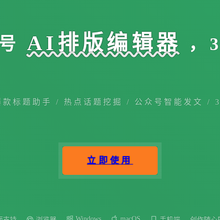
AI排版编辑器
号
，
爆款标题助手 / 热点话题挖掘 / 公众号智能发文 / 
立即使用
Windows
macOS
面支持
浏览器
手机端
创作随心