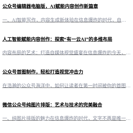
公众号编辑器电脑版，AI赋能内容创作新篇章
一、AI智能写作，内容生成新体验在信息爆炸的时代，自媒体创作者面临巨大的内容创作压力。而“有一云AI”这款创新型AI智能写作+排版软件，正是为了解决这一痛点而诞生。它运用前沿的AI技术服务，将大部分创作需求AI自动化，为公众号编辑器电脑版注入了无限活力。 二、排版皮肤丰富，个性化定制你的内容风格在内容排版方面，“有一云AI”提供了包含标题、内容、图文、分隔、引导五大类数千款装修皮肤。无论是追求简
人工智能赋能内容创作：探索“有一云AI”的多维布局
内容布局的艺术：打造自媒体视觉盛宴在信息爆炸的今天，内容创作成为了吸引眼球、传递价值的利器。而一个精心设计的页面，无疑能极大地提升内容的吸引力。今天，就让我们深入探讨如何利用“有一云AI”这款创新型AI智能写作+排版软件，轻松实现公众号页面的设计与布局。 AI智能写作：灵感迸发，笔耕不辍“有一云AI”以其智能化的写作功能，为自媒体创作者提供源源不断的灵感。它不仅支持多种自媒体平台，如公众号、头条
公众号首图制作，轻松打造视觉冲击力
在浩瀚的公众号海洋中，如何让读者在第一时间被你的首图吸引？首图，作为公众号的门面，承载着品牌形象和内容预览的双重使命。今天，就让我们一起来探索如何运用“有一云AI”这款创新型AI智能写作+排版软件，轻松打造出独具匠心的公众号首图。 二、标题与内容：创意与技术的完美融合 1. 标题的艺术一个好的标题，往往能瞬间抓住读者的眼球。在“有一云AI”中，你可以通过AI智能生成数千款创意标题，让你的公众号首图
微信公众号纯图片排版：艺术与技术的完美融合
一、纯图片排版的魅力在信息爆炸的时代，文字不再是唯一传达信息的媒介。微信公众号的纯图片排版，如同艺术的画布，以其独特的视觉冲击力，为内容注入了新的生命力。这种排版方式不仅能够提升文章的吸引力，还能让读者在短时间内捕捉到核心信息。 二、有一云AI：智能助力纯图片排版 1. 千款装修皮肤，打造个性化风格“有一云AI”在内容排版方面，提供了包含标题、内容、图文、分隔、引导五大类数千款装修皮肤。这些皮肤