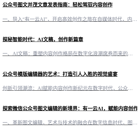
公众号图文并茂文章发表指南：轻松驾驭内容创作
一、导入“有一云AI”，开启高效创作之旅在自媒体时代，内容创作已成为关键。而“有一云AI”作为一款创新型AI智能写作+排版软件，为自媒体创作者提供了前沿的AI技术服务。借助“有一云AI”，你将告别繁琐的排版，轻松驾驭图文并茂的文章创作。 二、内容排版，千款皮肤任你挑选在内容排版方面，“有一云AI”提供了包含标题、内容、图文、分隔、引导五大类数千款装修皮肤。无论是简约大气，还是华丽繁复，总有一款适
探秘智能时代：AI文稿，创作新篇章
一、AI文稿：重塑内容创作格局在数字化浪潮席卷而来的今天，文字作为信息传递的重要载体，其创作与排版方式正经历着一场颠覆性的变革。有一云AI，作为一款创新型AI智能写作+排版软件，正引领着这场变革的潮流。 二、AI文稿的排版艺术想象一下，您是否曾为排版一篇图文并茂的文章而烦恼？有一云AI在内容排版方面，提供了包含标题、内容、图文、分隔、引导等五大类数千款装修皮肤，让您轻松驾驭排版艺术，实现个性化的
公众号模版编辑器的艺术：打造引人入胜的视觉盛宴
创新引领潮流：AI赋能内容创作新纪元在数字时代，公众号已成为信息传播的重要平台。而“有一云AI”作为一款创新型AI智能写作+排版软件，正引领着内容创作的全新潮流。它不仅极大地简化了创作流程，更以智能技术为公众号内容注入了新的生命力。 内容排版：千款模板，匠心独运在内容排版方面，“有一云AI”提供了涵盖标题、内容、图文、分隔、引导等五大类数千款装修皮肤。这些精心设计的模板，犹如一位位艺术大师，为您
探索微信公众号图文编辑的新境界：有一云AI，赋能内容创作
一、革新图文编辑，艺术与技术的融合在数字信息时代，图文编辑不仅是传达信息的方式，更是构建品牌形象、传递情感的重要手段。微信公众号，作为众多自媒体创作者的聚集地，对于图文编辑的要求越来越高。 二、有一云AI：智能化图文编辑助手 2.1 创意无限，排版自如“有一云AI”以其创新的AI智能写作+排版功能，为自媒体创作者带来了前所未有的便捷。这款软件提供了数千款装修皮肤，涵盖标题、内容、图文、分隔、引导