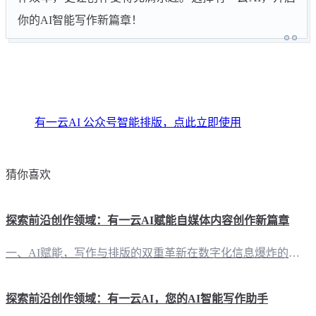
你的AI智能写作新篇章！
有一云AI 公众号智能排版，点此立即使用
猜你喜欢
探索前沿创作领域：有一云AI赋能自媒体内容创作新篇章
一、AI赋能，写作与排版的双重革新在数字化信息爆炸的时代，内容创作已成为关键竞争力。有一云AI，作为一款创新型AI智能写作+排版软件，应运而生，为自媒体创作者提供前沿的AI技术服务，将大部分创作需求AI自动化。 二、排版之美，千款皮肤任你挑选在内容排版方面，有一云AI提供五大类数千款装修皮肤，涵盖标题、内容、图文、分隔、引导等元素，为创作者打造个性化的视觉盛宴。 三、创作自由，多平台一键发布在内
探索前沿创作领域：有一云AI，您的AI智能写作助手