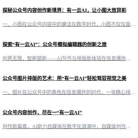
探秘公众号内容创作新境界：有一云AI，让小图大放异彩
一、小图在公众号内容中的魔法在数字时代，小图不仅仅是一行文字的点缀，它是传递情感、讲述故事、引导点击的魔法师。在公众号这个广阔的平台上，小图的作用更是不可小觑。 二、有一云AI：小图创作的得力助手 2.1 AI智能写作，小图创作更轻松“有一云AI”作为一款创新型AI智能写作+排版软件，其强大的AI写作功能，可以帮助自媒体创作者轻松创作出引人入胜的文字内容，为小图的搭配提供了丰富的素材。 2.2
探索“有一云AI”：公众号模拟编辑器的创新之旅
创意无限，智能赋能——AI写作与排版新体验在信息爆炸的今天，公众号已成为传播思想、展示才华的重要平台。然而，如何在这片红海中脱颖而出，打造一篇引人注目的文章，成为了自媒体创作者们共同面临的挑战。这时，“有一云AI”公众号模拟编辑器应运而生，以其独特的AI技术，为创作者们开辟了一条高效、便捷的创作之路。 革新排版，千款模板任你挑选在内容排版方面，“有一云AI”提供了丰富的模板资源，包括标题、内容、
公众号图片排版的艺术：用“有一云AI”轻松驾驭视觉之美
一、图片在公众号中的角色在信息爆炸的时代，一张精心排版的图片往往能瞬间抓住读者的眼球。公众号作为信息传递的重要渠道，图片的排版更是不可或缺的一环。它不仅能提升文章的整体美感，更能有效增强内容的吸引力。 二、传统排版的挑战传统的图片排版往往依赖于设计师的审美和技能，这不仅耗时耗力，而且成本高昂。对于自媒体创作者来说，这样的限制无疑增加了内容制作的难度。 三、有一云AI：图片排版的得力助手“有一云A
公众号内容创作，尽在一“有一云AI”
创作新篇章，AI助力自媒体在数字化浪潮中，自媒体创作者们面临着内容创作的高效与质量的双重挑战。而“有一云AI”，这款创新型AI智能写作+排版软件，正以它卓越的智能技术服务，为自媒体创作者们开辟了一条全新的创作之路。 AI赋能，排版之美“有一云AI”在内容排版方面，匠心独运。其提供的数千款装修皮肤，涵盖标题、内容、图文、分隔、引导等五大类，为自媒体创作者提供了丰富的视觉盛宴。无论是简约大方，还是时