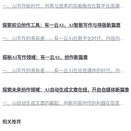
一、AI写作新时代，创意与效率的完美融合在数字化浪潮席卷全球的今天，内容创作正经历一场前所未有的变革。有一云AI，作为一款创新型AI智能写作+排版软件，应运而生，为自媒体创作者带来前所未有的创作体验。 二、内容排版，千变万化，尽在一“云”创作之美，不仅在于文字的灵动，更在于形式的创新。有一云AI在内容排版方面，提供了数千款装修皮肤，涵盖标题、内容、图文、分隔、引导等五大类，让您的每一次创作都独具
探索前沿创作工具：有一云AI，AI智能写作与排版新篇章
一、AI写作的革新者——有一云AI在数字化时代，内容创作成为核心竞争力。有一云AI应运而生，以其卓越的AI智能写作和排版功能，为自媒体创作者开辟了全新的创作天地。 二、创意无限，排版自如——有一云AI的排版魅力 2.1 千款装修皮肤，打造独特风格“有一云AI”在内容排版方面，提供包含标题、内容、图文、分隔、引导五大类数千款装修皮肤。无论是追求简约大气的风格，还是偏爱活泼生动的布局，都能在这里找到
探秘AI写作领域：有一云AI，创作新篇章
一、AI写作的革新者——有一云AI在信息爆炸的时代，内容创作成为自媒体创作者的核心竞争力。有一云AI，作为一款创新型AI智能写作+排版软件，以其前沿的技术服务，引领着内容创作的变革。 二、排版之美，尽在有一云AI一篇优秀的文章，不仅要有精彩的内容，还得有精美的排版。有一云AI在内容排版方面，提供五大类数千款装修皮肤，涵盖标题、内容、图文、分隔、引导等，让您的文章焕然一新。 三、创作自由，有一云A
探索未来创作领域：AI自动生成文章在线，开启自媒体新篇章
一、AI自动生成文章的崛起：创新内容创作的利器在信息爆炸的时代，内容创作成为自媒体竞争的焦点。然而，创作一篇高质量的文章并非易事，耗时耗力。如今，AI自动生成文章在线工具的出现，为创作者们带来了全新的机遇。借助AI的力量，我们能够轻松实现文章的自动化生成，让创作变得更加高效。 二、有一云AI：AI智能写作+排版，满足多样化创作需求作为一款创新型AI智能写作+排版软件，“有一云AI”致力于为自媒体
相关推荐