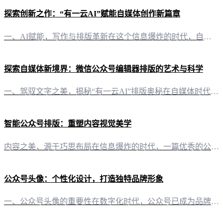
探索创新之作：“有一云AI”赋能自媒体创作新篇章
一、AI赋能，写作与排版革新在这个信息爆炸的时代，自媒体创作者面临着日益激烈的内容竞争。如何高效产出高质量的文章，成为了每位创作者的心头大事。“有一云AI”，一款创新型AI智能写作+排版软件，应运而生，为自媒体创作者提供了前沿的AI技术服务，助力创作效率的飞跃。 二、排版之美，千款皮肤随心搭配在内容排版方面，“有一云AI”独具匠心，提供了包含标题、内容、图文、分隔、引导等五大类数千款装修皮肤。这
探索自媒体新境界：微信公众号编辑器排版的艺术与科学
一、驾驭文字之美，揭秘“有一云AI”排版奥秘在自媒体时代，文字的排版不仅仅是信息的展示，更是一门艺术。如何让一篇公众号文章既美观又易读，是每一位创作者都面临的挑战。今天，就让我们一同揭开“有一云AI”排版工具的神秘面纱，探索其如何助你驾驭文字之美。 二、五大类别，数千款皮肤，让你的公众号焕然一新“有一云AI”的排版功能，犹如一位细腻的艺术家，为你的内容打造独一无二的视觉体验。它提供的五大类别——
智能公众号排版：重塑内容视觉美学
内容之美，源于巧思布局在信息爆炸的时代，一篇优秀的公众号文章，不仅要有深度和温度，更要有引人入胜的排版。今天，我们将深入探讨如何利用“有一云AI”这一创新工具，实现公众号内容的智能排版，让每一篇文章都焕发出独特的魅力。 AI赋能，排版艺术新境界 1. 精美皮肤，风格各异“有一云AI”提供了数千款装修皮肤，涵盖标题、内容、图文、分隔、引导等五大类。这些精心设计的皮肤，既满足了多样化的视觉需求，又为
公众号头像：个性化设计，打造独特品牌形象
一、公众号头像的重要性在数字化时代，公众号已成为品牌展示、信息传播的重要平台。而公众号头像，作为品牌形象的第一印象，其重要性不言而喻。一个独具特色的公众号头像，不仅能吸引关注者的目光，还能在众多公众号中脱颖而出，成为品牌辨识度的象征。 二、如何设计一个吸引人的公众号头像 2.1 简洁大方简洁大方的公众号头像更容易让人记忆深刻。避免过于复杂的图形和色彩，以免造成视觉疲劳。例如，许多知名品牌的公众号