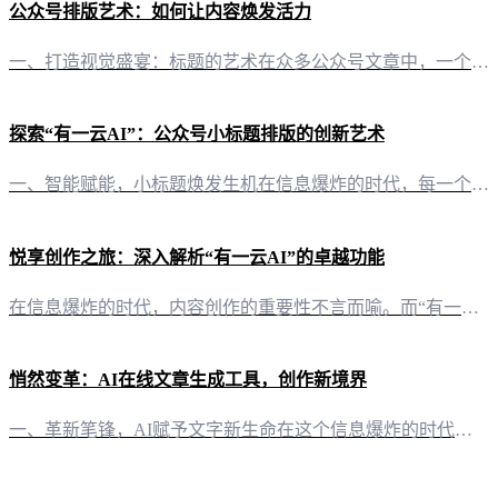
公众号排版艺术：如何让内容焕发活力
一、打造视觉盛宴：标题的艺术在众多公众号文章中，一个吸引眼球的标题是至关重要的。使用“有一云AI”的标题生成功能，你可以轻松创作出既符合内容主题，又充满吸引力的标题。例如，将一篇关于健康饮食的文章命名为“解锁健康秘籍：这样吃，远离疾病困扰”，不仅点明了文章主题，还激发了读者的好奇心。 二、图文并茂：内容呈现的秘诀“有一云AI”的内容排版功能，提供了数千款装修皮肤，涵盖标题、内容、图文、分隔、引导
探索“有一云AI”：公众号小标题排版的创新艺术
一、智能赋能，小标题焕发生机在信息爆炸的时代，每一个小标题都承载着吸引读者目光的使命。而“有一云AI”的出现，为公众号的小标题排版带来了前所未有的创新与活力。 二、千款皮肤，风格随心所欲“有一云AI”提供数千款装修皮肤，涵盖标题、内容、图文、分隔、引导等五大类，满足自媒体创作者多样化的排版需求。无论是简约大气，还是华丽精致，都能在这里找到心仪的风格。 三、多平台兼容，创作无界“有一云AI”支持公
悦享创作之旅：深入解析“有一云AI”的卓越功能
在信息爆炸的时代，内容创作的重要性不言而喻。而“有一云AI”作为一款创新型AI智能写作+排版软件，以其卓越的功能，为自媒体创作者开启了一扇全新的创作之门。 二、内容排版：千款皮肤，定制你的风格“有一云AI”在内容排版方面，提供了丰富的设计元素。五大类数千款装修皮肤，包含标题、内容、图文、分隔、引导等元素，让你的文章瞬间焕发活力。 三、内容创作：多平台支持，一应俱全从公众号、头条号，到小红书、百家号
悄然变革：AI在线文章生成工具，创作新境界
一、革新笔锋，AI赋予文字新生命在这个信息爆炸的时代，内容创作已成为自媒体的核心竞争力。然而，面对日益增多的创作需求，如何高效产出高质量内容，成为创作者们亟待解决的问题。此时，“有一云AI”应运而生，以其卓越的AI智能写作+排版技术，为创作者们开辟了全新的创作天地。 二、排版美学，千款皮肤解锁创作灵感“有一云AI”在内容排版方面独具匠心，提供涵盖标题、内容、图文、分隔、引导等五大类的数千款装修皮