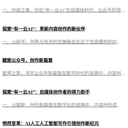
一、内容之美，尽在“有一云AI”在自媒体时代，公众号的排版对内容的呈现至关重要。一篇内容丰富、排版精美的文章，往往能吸引更多读者的目光。而“有一云AI”，这款创新型AI智能写作+排版软件，正是为了满足这一需求而生。 二、排版随心所欲，千款皮肤任你挑选“有一云AI”在内容排版方面，提供了包含标题、内容、图文、分隔、引导五大类数千款装修皮肤。无论是简约大气，还是清新活泼，亦或是高端商务，你都能在这里
探索“有一云AI”：革新内容创作的新伙伴
一、AI助手：创意与技术的完美融合在这个信息爆炸的时代，内容创作已成为自媒体创作者们的重要课题。而“有一云AI”的出现，无疑为这一领域带来了革命性的变化。这款创新型AI智能写作+排版软件，不仅极大地提升了创作效率，更为内容创作者们带来了前所未有的便利。 二、排版艺术：千款皮肤，千种风格在内容排版方面，“有一云AI”提供了数千款装修皮肤，涵盖了标题、内容、图文、分隔、引导等五大类别。无论是追求简洁
赋能公众号，创作新篇章
智慧之笔，书写公众号新篇章在数字时代的浪潮中，内容创作成为自媒体发展的核心驱动力。对于公众号运营者而言，高效、创新的内容生产工具变得尤为重要。今天，就让我们共同探索一款专为公众号创作者量身打造的AI智能助手——有一云AI，如何用科技的力量，助力公众号内容创作迈向新高度。 灵感涌动，排版艺术焕新颜每一篇公众号文章，都是创作者对读者的一次对话。在内容排版上，有一云AI以其丰富的设计资源，为创作者提供
探索“有一云AI”：自媒体创作者的得力助手
一、AI赋能，创作新篇章在数字化的浪潮中，内容创作成为自媒体的核心竞争力。而“有一云AI”应运而生，以智能化、自动化的创新模式，为自媒体创作者开启了一扇通往高效创作的智慧之门。 二、内容排版，千变万化“有一云AI”深知排版对内容的重要性。其提供的数千款装修皮肤，涵盖了标题、内容、图文、分隔、引导等多种元素，让创作者的每一个作品都能焕发视觉的魅力。 三、多平台兼容，创作无界限无论是公众号、头条号，
悄然变革：AI人工人工智能写作引领创作新纪元