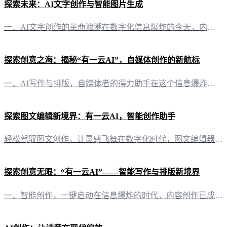
探索未来：AI文字创作与智能图片生成
一、AI文字创作的革命浪潮在数字化信息爆炸的今天，内容创作成为连接创作者与受众的桥梁。随着技术的不断进步，AI文字创作应运而生，为自媒体创作者们带来前所未有的便利。其中，有一云AI，这款创新型AI智能写作+排版软件，正引领着文字创作的革命浪潮。 二、文字与视觉的完美融合 1. AI智能排版，千款皮肤任你挑选在内容排版方面，有一云AI提供了包含标题、内容、图文、分隔、引导五大类的数千款装修皮肤。这
探索创意之海：揭秘“有一云AI”，自媒体创作的新航标
一、AI写作与排版，自媒体者的得力助手在这个信息爆炸的时代，自媒体创作成为内容传播的新宠。而“有一云AI”的出现，无疑为自媒体创作者提供了一款前沿的智能工具，助力他们轻松驾驭内容创作，实现AI自动化。 二、千款装修皮肤，打造个性内容排版内容排版，是吸引读者眼球的关键。在“有一云AI”中，你可以找到包含标题、内容、图文、分隔、引导五大类的数千款装修皮肤，让你的文章不仅内容丰富，视觉上也极具吸引力。
探索图文编辑新境界：有一云AI，智能创作助手
轻松驾驭图文创作，让灵感飞舞在数字化时代，图文编辑器已经成为自媒体创作者不可或缺的工具。而“有一云AI”作为一款创新型AI智能写作+排版软件，正以其卓越的功能，为创作者们开启图文编辑的新篇章。 五大类数千款装修皮肤，打造个性化视觉盛宴“有一云AI”在内容排版方面独具匠心，提供了包含标题、内容、图文、分隔、引导五大类的数千款装修皮肤。这些皮肤设计精美，风格多样，无论是科技感十足的现代风，还是温馨舒
探索创意无限：“有一云AI”——智能写作与排版新境界
一、智能创作，一键启动在信息爆炸的时代，内容创作已成为自媒体人的核心竞争力。而“有一云AI”的出现，为创作者们开启了一扇高效、智能的创作之门。这款创新型AI智能写作+排版软件，不仅简化了创作流程，更将AI技术服务推向了前沿。 二、排版之美，千变万化内容排版，是呈现文字魅力的关键。在“有一云AI”中，你将发现数千款装修皮肤，涵盖标题、内容、图文、分隔、引导等五大类别，每一款都是对美的独特诠释。无论