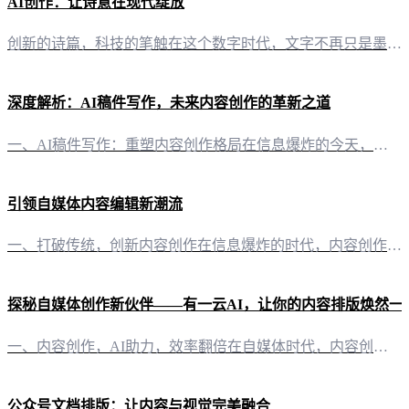
AI创作：让诗意在现代绽放
创新的诗篇，科技的笔触在这个数字时代，文字不再只是墨香氤氲的传承，它被赋予了新的生命。有一云AI，一款集智能写作与排版于一体的创新软件，正在以它独特的魅力，为自媒体创作者带来前所未有的创作体验。 智能排版，诗意空间无限延伸想象一下，你只需轻点鼠标，数千款精心设计的装修皮肤便跃然屏幕，标题、内容、图文、分隔、引导，每一处细节都经过精心打磨。这样的排版能力，让每一首诗，都能在现代的空间中找到它最合适
深度解析：AI稿件写作，未来内容创作的革新之道
一、AI稿件写作：重塑内容创作格局在信息爆炸的今天，内容创作成为自媒体、企业乃至个人展示自我、传播思想的重要手段。然而，面对日益繁重的创作任务，传统的人工写作方式已显得力不从心。这时，AI稿件写作应运而生，为内容创作领域带来了前所未有的变革。 二、AI稿件写作的强大功能 1. 智能写作：轻松驾驭各种题材“有一云AI”凭借其先进的AI技术，能够自动生成各种题材的文章，无论是科技、财经、娱乐还是生活
引领自媒体内容编辑新潮流
一、打破传统，创新内容创作在信息爆炸的时代，内容创作者面临着巨大的挑战。如何快速、高效地创作出高质量的内容，成为了一个亟待解决的问题。有一云AI，作为一款创新型AI智能写作+排版软件，为自媒体创作者带来了全新的解决方案。 二、AI赋能，创作无忧 1. 内容排版，轻松驾驭在内容排版方面，有一云AI提供了包含标题、内容、图文、分隔、引导五大类数千款装修皮肤可供使用。无论是简约风格，还是华丽设计，都能
探秘自媒体创作新伙伴——有一云AI，让你的内容排版焕然一
一、内容创作，AI助力，效率翻倍在自媒体时代，内容创作是关键。然而，面对繁杂的创作需求，你是否感到力不从心？有一云AI的出现，正是为了解决这一问题。这款创新型AI智能写作+排版软件，不仅能够自动完成大部分创作需求，还能为自媒体创作者提供前沿的AI技术服务。 二、排版之美，千款皮肤，随心所欲内容排版，是展现文章魅力的重要环节。有一云AI深知这一点，因此在内容排版方面，我们提供了包含标题、内容、图文
公众号文档排版：让内容与视觉完美融合