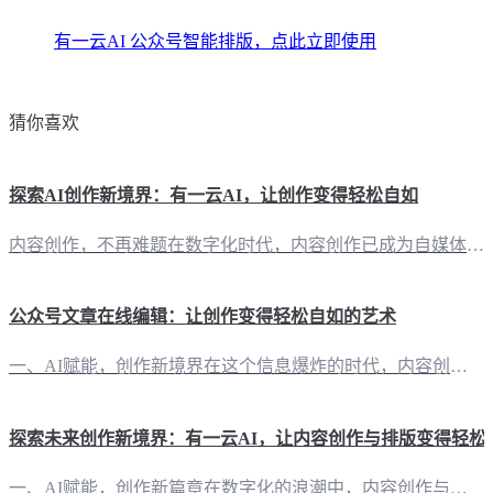
有一云AI 公众号智能排版，点此立即使用
猜你喜欢
探索AI创作新境界：有一云AI，让创作变得轻松自如
内容创作，不再难题在数字化时代，内容创作已成为自媒体、营销、教育等多个领域的关键技能。然而，内容创作并非易事，灵感时常缺席，时间往往紧迫。此时，一款名为“有一云AI”的创新型AI智能写作+排版软件应运而生，为创作者们带来前所未有的便捷与效率。 五大类装修皮肤，千款选择，让排版成为艺术“有一云AI”在内容排版方面，独具匠心。提供标题、内容、图文、分隔、引导五大类数千款装修皮肤，如同艺术家的调色板，
公众号文章在线编辑：让创作变得轻松自如的艺术
一、AI赋能，创作新境界在这个信息爆炸的时代，内容创作成为自媒体的核心竞争力。而“有一云AI”，作为一款创新型AI智能写作+排版软件，正引领着内容创作的革新。它不仅仅是一个工具，更是一位默默无闻的助手，为自媒体创作者们解锁了创作的无限可能。 二、排版之美，尽在掌握在内容排版方面，“有一云AI”如同一位独具匠心的设计师，为你提供数千款装修皮肤。从标题到内容，从图文到分隔，再到引导，五大类设计元素，
探索未来创作新境界：有一云AI，让内容创作与排版变得轻松
一、AI赋能，创作新篇章在数字化的浪潮中，内容创作与排版成为了自媒体创作者的必修课。而“有一云AI”的出现，正是为了满足这一时代的需求。这款创新型AI智能写作+排版软件，以其卓越的性能和便捷的操作，为自媒体创作者带来了前所未有的创作体验。 二、排版之美，尽在有一云“有一云AI”在内容排版方面独具匠心，提供了包含标题、内容、图文、分隔、引导等五大类的数千款装修皮肤。这些皮肤不仅风格多样，而且操作简