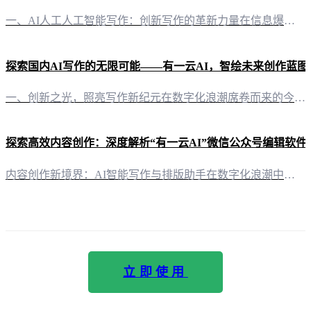
一、AI人工人工智能写作：创新写作的革新力量在信息爆炸的时代，内容创作成为自媒体创作者的必备技能。然而，灵感与时间的捉摸不定，往往让创作之路充满挑战。此时，“有一云AI”应运而生，以其卓越的AI智能写作+排版功能，为自媒体创作者带来前所未有的创作体验。 二、智能排版：千款皮肤，定制你的独特风格“有一云AI”在内容排版方面，提供标题、内容、图文、分隔、引导五大类数千款装修皮肤。无论是简洁的科技感风
探索国内AI写作的无限可能——有一云AI，智绘未来创作蓝图
一、创新之光，照亮写作新纪元在数字化浪潮席卷而来的今天，人工智能写作工具正悄然改变着内容创作的格局。其中，“有一云AI”以其卓越的性能和人性化的设计，成为国内AI写作领域的佼佼者。 二、智能排版，打造视觉盛宴“有一云AI”不仅擅长内容创作，更在排版设计上独具匠心。数千款装修皮肤，涵盖标题、内容、图文、分隔、引导等多维度，为自媒体创作者提供个性化的视觉体验，让每一次发布都是一场视觉盛宴。 三、多平
探索高效内容创作：深度解析“有一云AI”微信公众号编辑软件
内容创作新境界：AI智能写作与排版助手在数字化浪潮中，自媒体创作者面临着内容创作与排版的挑战。而“有一云AI”微信公众号编辑软件，作为一款创新型AI智能写作+排版工具，为创作者们开辟了全新的内容创作路径。 精美排版，随心所欲：千款装修皮肤任君选择在“有一云AI”的排版世界里，创作者可以尽情探索。软件内置数千款装修皮肤，涵盖标题、内容、图文、分隔、引导等五大类别，满足各类视觉需求，让每一篇文章都焕
立即使用