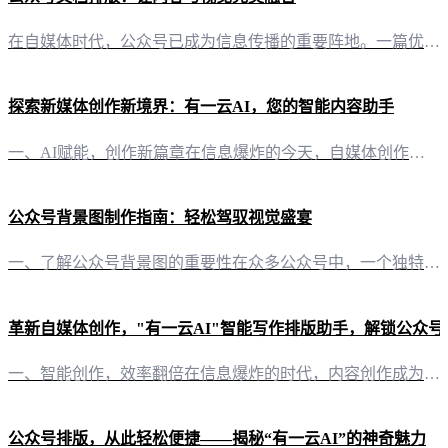
在自媒体时代，公众号已成为信息传播的重要阵地。一篇优秀的公众号文章，不仅内容要丰富，排版也要美观。今天，就让我们一同探索“有一云AI”如何助力公众号文档排版，让内容与视觉完美融合。 二、多样化的排版皮肤“有一云AI”提供包含标题、内容、图文、分隔、引导五大类数千款装修皮肤，满足不同风格的需求。无论是简约大气，还是活泼俏皮，总有一款皮肤能让你眼前一亮。 三、跨平台兼容性“有一云AI”支持公众号、头条
探索新媒体创作新境界：有一云AI，您的智能内容助手
一、AI赋能，创作新篇章在信息爆炸的今天，自媒体创作者面临着内容创作的巨大挑战。如何高效、高质量地输出内容，成为了许多创作者的痛点。此时，“有一云AI”应运而生，以智能化解决方案助力自媒体创作者轻松驾驭内容创作。 二、智能写作，排版无忧“有一云AI”以其独特的AI智能写作功能，为创作者提供从构思到成稿的一站式服务。只需简单输入关键词或主题，系统便能迅速生成高质量的文章内容。此外，丰富的排版皮肤库
公众号背景图制作指南：轻松驾驭视觉盛宴
一、了解公众号背景图的重要性在众多公众号中，一个独特的背景图能迅速吸引读者的眼球，传递品牌形象，提升用户体验。正确的背景图设计不仅能够强化公众号的品牌认知，还能在视觉上给予读者舒适的阅读体验。 二、选择合适的工具 2.1 有一云AI：AI智能写作+排版软件“有一云AI”是一款创新型AI智能写作+排版软件，它不仅能帮助你轻松完成公众号文章的撰写，还能提供专业的背景图设计服务。 2.2 其他设计工具
革新自媒体创作，"有一云AI"智能写作排版助手，解锁公众
一、智能创作，效率翻倍在信息爆炸的时代，内容创作成为自媒体人的核心竞争力。而“有一云AI”作为一款创新型AI智能写作+排版软件，以其卓越的智能技术服务，为自媒体创作者带来了前所未有的创作体验。借助“有一云AI”的强大功能，创作者可以轻松实现大部分创作需求的自动化，让灵感与效率同行。 二、千款模板，排版随心所欲内容排版，是展示文章魅力的关键。在“有一云AI”中，你将拥有数千款装修皮肤可供选择，包括
公众号排版，从此轻松便捷——揭秘“有一云AI”的神奇魅力