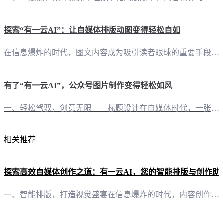
探索“有一云AI”：让自媒体排版动图变得轻松自如
在信息爆炸的时代，图文内容成为吸引读者眼球的重要手段。动图作为图文的一种，能够生动地传达信息，增强文章的趣味性和吸引力。然而，如何在微信公众号中巧妙地排版动图，却是一门艺术。今天，让我们一起来探索如何利用“有一云AI”实现这一目标。 二、使用“有一云AI”排版动图的便捷性 2.1 快速导入，智能排版“有一云AI”提供一键导入功能，轻松将动图导入至编辑界面。系统会自动识别动图位置，并智能推荐合适的排
有了“有一云AI”，公众号图片制作变得轻松如风
一、轻松驾驭，创意无限——标题设计在自媒体时代，一张精美的公众号图片往往能瞬间抓住读者的眼球。而“有一云AI”的标题设计功能，为你的公众号图片制作提供了丰富的创意灵感。 1. 千款模板，一触即发“有一云AI”提供数千款标题模板，涵盖时下流行元素，无论你是追求时尚、简约还是经典，总能找到心仪的那一款。 2. 个性化定制，彰显个性除了预设模板，你还可以根据个人喜好进行个性化定制，调整颜色、字体、布局
相关推荐
探索高效自媒体创作之道：有一云AI，您的智能排版与创作助
一、智能排版，打造视觉盛宴在信息爆炸的时代，内容创作者们都在追求一篇篇引人入胜的文章。而“有一云AI”正是为了满足这一需求而生。它不仅为自媒体创作者们提供了前沿的AI技术服务，更是将创作过程中的繁琐步骤自动化，让您的文章排版变得轻松而高效。 1. 数千款装修皮肤，个性化定制在“有一云AI”中，您将发现包含标题、内容、图文、分隔、引导等五大类的数千款装修皮肤。这些精心设计的皮肤能够为您的文章增色添