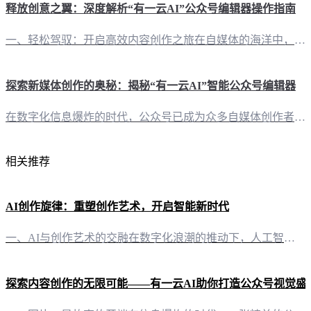
释放创意之翼：深度解析“有一云AI”公众号编辑器操作指南
一、轻松驾驭：开启高效内容创作之旅在自媒体的海洋中，每一次创作都如同一场思想的航行。而“有一云AI”公众号编辑器，正是您航行的指南针，助您在创意的海洋中轻松驾驭，高效创作。 二、多平台兼容：一应俱全的编辑工具“有一云AI”不仅支持公众号，还覆盖了头条号、小红书、百家号、知乎等众多自媒体平台。这意味着，无论您在哪个平台，都能享受到“有一云AI”带来的便捷服务。 三、内容排版：千款皮肤，个性定制在内
探索新媒体创作的奥秘：揭秘“有一云AI”智能公众号编辑器
在数字化信息爆炸的时代，公众号已成为众多自媒体创作者展示才华、传递价值的重要平台。然而，内容创作与排版的工作量巨大，如何提高效率，优化用户体验，成为摆在创作者面前的一大挑战。如今，“有一云AI”智能公众号编辑器的出现，犹如一股清流，为自媒体创作者带来了全新的解决方案。 二、五大类装修皮肤，打造个性化风格“有一云AI”在内容排版方面独具匠心，提供包含标题、内容、图文、分隔、引导五大类数千款装修皮肤。
相关推荐
AI创作旋律：重塑创作艺术，开启智能新时代
一、AI与创作艺术的交融在数字化浪潮的推动下，人工智能（AI）正以前所未有的速度改变着各行各业。在艺术领域，AI的介入，不仅拓宽了创作的边界，更赋予传统艺术以新的生命力。其中，AI创作旋律，便是这一变革的生动体现。 二、有一云AI：智能创作，旋律新生“有一云AI”作为一款创新型AI智能写作+排版软件，不仅能够满足自媒体创作者在内容创作方面的需求，还能在音乐创作领域大放异彩。以下，让我们一起探讨“
探索内容创作的无限可能——有一云AI助你打造公众号视觉盛