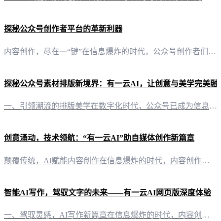
探秘公众号创作者平台的革新利器
内容创作，尽在一“键”在信息爆炸的时代，公众号创作者们面临着日益激烈的内容竞争。为了帮助创作者们提升效率，打造高质量的内容，有一云AI应运而生。这款创新型AI智能写作+排版软件，不仅简化了创作流程，更为公众号创作者们带来了前所未有的便捷体验。 AI赋能，排版之美内容排版是公众号文章的“面子”，直接影响着读者的第一印象。有一云AI在内容排版方面，提供了涵盖标题、内容、图文、分隔、引导等五大类数千款
探秘公众号素材排版新境界：有一云AI，让创意与美学完美融
一、引领潮流的排版美学在数字化时代，公众号已成为信息传播的重要阵地。如何让有限的文字与图片在屏幕上绽放光彩，成为创作者们关注的焦点。有一云AI，凭借其前沿的技术，为公众号素材排版开辟了全新的美学领域。 二、数千款装修皮肤，风格随心所欲在有一云AI的辅助下，创作者们无需再为排版烦恼。它提供了涵盖标题、内容、图文、分隔、引导等五大类的数千款装修皮肤，每一款都经过精心设计，既满足实用需求，又不失美学价
创意涌动，技术领航：“有一云AI”助自媒体创作新篇章
颠覆传统，AI赋能内容创作在信息爆炸的时代，内容创作者们面临着巨大的挑战。如何高效、高质量地创作内容，成为了自媒体从业者的共同难题。此时，“有一云AI”应运而生，以其创新性的AI智能写作与排版功能，为自媒体创作者提供了强大的技术支持。 千款装修皮肤，打造个性化内容排版“有一云AI”在内容排版方面独具匠心，提供了包含标题、内容、图文、分隔、引导等五大类的数千款装修皮肤。这些设计精美的皮肤，不仅提升
智能AI写作，驾驭文字的未来——有一云AI网页版深度体验
一、驾驭灵感，AI写作新篇章在信息爆炸的时代，内容创作者面临着无尽的灵感挑战。有一云AI网页版应运而生，它以其卓越的AI智能技术，为创作者打开了一扇通往高效创作的大门。 二、排版之美，千款皮肤任你选每一篇优秀的文章，都离不开精美的排版。有一云AI网页版提供了数千款装修皮肤，涵盖标题、内容、图文、分隔、引导等五大类，让每一篇文章都能焕发出独特的魅力。 三、多平台适配，内容创作无界限从公众号到头条号