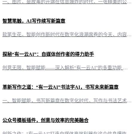
一、图片，是故事的开端在信息爆炸的时代，一张精美的公众号首页图片，如同故事的开端，瞬间抓住读者的眼球。它不仅是对内容的直观补充，更是品牌形象的第一展示窗口。 二、有一云AI：你的视觉创意助手 2.1 数千款装修皮肤，量身定制“有一云AI”深知，每一点细节都关乎用户体验。因此，我们提供包含标题、内容、图文、分隔、引导五大类的数千款装修皮肤，让你的公众号首页独具匠心。 2.2 自定义风格，彰显个性无
智慧笔触，AI写作续写新篇章
软笔生花，智能创作新时代在数字化浪潮席卷的今天，内容创作正经历着一场革命。有一云AI，作为一款创新型AI智能写作+排版软件，正引领着这场革命的风潮。它不仅赋予自媒体创作者前沿的AI技术服务，更将创作的艺术与科技完美融合。 穿越内容排版的疆界内容排版，是创作者展现风格与态度的重要窗口。有一云AI以其丰富的视觉设计，为创作者提供了数千款装修皮肤。从标题到内容，从图文搭配到分隔设计，每一处细节都经过精
探秘“有一云AI”：自媒体创作者的得力助手
创意无限，智能赋能——深入解析“有一云AI”的多重功能 一、AI写作与排版，打造个性化内容在信息爆炸的今天，内容创作成为自媒体人的核心竞争力。而“有一云AI”的出现，无疑为创作者们带来了一场革命。这款软件以其独特的AI智能写作与排版功能，为自媒体创作者提供了一站式的解决方案。 二、千款装修皮肤，个性化内容展示“有一云AI”在内容排版方面独具匠心，提供包含标题、内容、图文、分隔、引导等五大类数千款
革新写作之道：“有一云AI”书法字AI，书写未来新篇章
一、智能赋能，书写新篇章在数字化时代，写作与书法艺术正经历着一场前所未有的变革。传统书法的韵味与AI技术的智慧相融合，诞生了“有一云AI”书法字AI，这款创新型的智能写作工具，不仅革新了内容创作的形式，也为书法艺术注入了新的活力。 二、AI智能写作，让书法更轻松“有一云AI”书法字AI，以其独特的AI智能写作功能，为用户提供了前所未有的便捷。无论是公众号、头条号，还是小红书、百家号，甚至是知乎、
公众号模板插件，创意与效率的完美融合
创新之作：“有一云AI”打造自媒体高效利器在这个信息爆炸的时代，自媒体已成为信息传播的重要渠道。然而，内容创作与排版却成为许多创作者的难题。“有一云AI”，一款创新型AI智能写作+排版软件，应运而生，为自媒体创作者提供了一站式的解决方案。 精美排版，千款模板任你挑选“有一云AI”在内容排版方面，独具匠心。提供包含标题、内容、图文、分隔、引导五大类数千款装修皮肤，让您的公众号焕然一新。无论是简约大