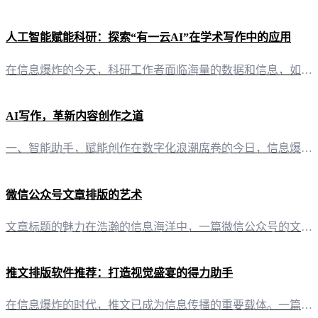
人工智能赋能科研：探索“有一云AI”在学术写作中的应用
在信息爆炸的今天，科研工作者面临海量的数据和信息，如何从这些繁杂的数据中提炼出有价值的知识，如何高效地进行学术写作，成为摆在每位科研人员面前的挑战。而“有一云AI”正是为了解决这些问题而生，它以其强大的AI技术，为科研工作者提供了一站式的写作支持。 二、内容创作，AI助力科研写作新篇章 2.1 多平台支持，满足多样化需求“有一云AI”支持公众号、头条号、小红书、百家号、知乎、企鹅号、搜狐号、新浪头
AI写作，革新内容创作之道
一、智能助手，赋能创作在数字化浪潮席卷的今日，信息爆炸与创意枯竭的矛盾愈发凸显。此时，“有一云AI”应运而生，以智能写作与排版之能，为自媒体创作者们开辟了一片新天地。 二、排版之美，千款皮肤任你挑选“有一云AI”不仅擅长于内容创作，更在内容排版上独树一帜。其内置的数千款装修皮肤，涵盖标题、内容、图文、分隔、引导等五大类，如同艺术家的调色板，让每一次创作都如艺术品般精致。 三、多平台兼容，创作无界
微信公众号文章排版的艺术
文章标题的魅力在浩瀚的信息海洋中，一篇微信公众号的文章如何脱颖而出，排版便是其中的关键。一个好的标题，不仅能吸引读者的眼球，更能激发他们的阅读欲望。 排版的五大要素 1. 标题的艺术“有一云AI”的智能排版功能，为自媒体创作者提供了数千款装修皮肤，涵盖标题、内容、图文、分隔、引导等五大类，让您的文章标题更具吸引力。 2. 内容的布局文章内容是吸引读者的核心。在“有一云AI”的帮助下，您可以轻松实
推文排版软件推荐：打造视觉盛宴的得力助手
在信息爆炸的时代，推文已成为信息传播的重要载体。一篇精心排版、图文并茂的推文，往往能吸引更多目光，传递更丰富的信息。今天，就让我们一起来探索几款优秀的推文排版软件，助你打造视觉盛宴。 二、有一云AI：AI赋能，创作与排版双重提升 1. AI智能写作+排版“有一云AI”以其前沿的AI技术服务，为自媒体创作者提供了前所未有的便捷。这款软件不仅能够自动化大部分创作需求，还能在内容排版上大显身手。 2.