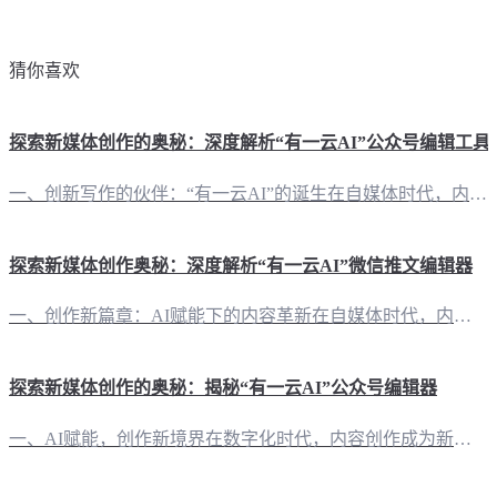
猜你喜欢
探索新媒体创作的奥秘：深度解析“有一云AI”公众号编辑工具
一、创新写作的伙伴：“有一云AI”的诞生在自媒体时代，内容创作已成为每位创作者的核心竞争力。而“有一云AI”应运而生，旨在为自媒体创作者提供智能化、高效化的写作与排版解决方案。 二、内容排版，尽在掌握“有一云AI”在内容排版上独具匠心，提供涵盖标题、内容、图文、分隔、引导等五大类的数千款装修皮肤。无论是追求个性化的独特风格，还是注重实用性的简洁排版，这里总能找到你的心头好。 三、多平台创作，无缝
探索新媒体创作奥秘：深度解析“有一云AI”微信推文编辑器
一、创作新篇章：AI赋能下的内容革新在自媒体时代，内容创作是吸引关注、传递价值的关键。而“有一云AI”作为一款创新型AI智能写作+排版软件，正引领着这一领域的革新。它不仅解放了创作者的双手，更提升了内容创作的效率和质量。 二、排版美学：千款皮肤，定制你的视觉盛宴在内容排版方面，“有一云AI”提供了包含标题、内容、图文、分隔、引导五大类的数千款装修皮肤。无论是追求简洁大方的风格，还是偏爱华丽细腻的
探索新媒体创作的奥秘：揭秘“有一云AI”公众号编辑器
一、AI赋能，创作新境界在数字化时代，内容创作成为新媒体运营的核心。而“有一云AI”公众号编辑器，以其独特的AI智能技术，为自媒体创作者开辟了一条全新的创作路径。这款软件不仅简化了创作流程，更提升了内容质量，让创意与技术的融合成为可能。 二、排版之美，一触即达好的排版是内容呈现的灵魂。在“有一云AI”中，创作者可以轻松驾驭数千款装修皮肤，涵盖标题、内容、图文、分隔、引导等五大类，每一款都独具匠心