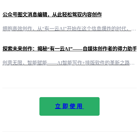
公众号图文消息编辑，从此轻松驾驭内容创作
拥抱高效创作，从“有一云AI”开始在这个信息爆炸的时代，公众号图文消息的编辑成为内容创作者的一大挑战。然而，“有一云AI”的出现，为自媒体创作者们带来了前所未有的便捷与效率。 AI赋能，排版与创作一网打尽在内容排版方面，“有一云AI”以其丰富多样的装修皮肤，为创作者提供了数千款设计模板。从标题、内容到图文、分隔，再到引导，五大类的设计风格，满足不同场景的需求。 跨平台兼容，创作无界“有一云AI”
探索未来创作：揭秘“有一云AI”——自媒体创作者的得力助手
创意无限，智能赋能——AI智能写作+排版软件的革新之路在这个内容为王的时代，自媒体创作者们正面临着前所未有的挑战和机遇。如何高效、高质量地创作内容，成为了摆在每一个创作者面前的难题。而“有一云AI”，这款创新型AI智能写作+排版软件，正是为了解决这一难题而生。 多元排版，个性呈现——“有一云AI”的内容排版之道在内容排版方面，“有一云AI”独具匠心，提供了包含标题、内容、图文、分隔、引导五大类数
立即使用