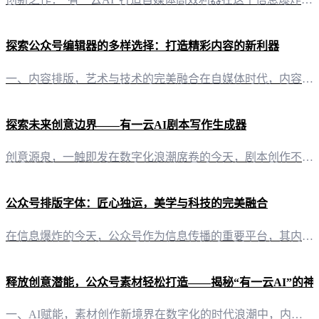
探索公众号编辑器的多样选择：打造精彩内容的新利器
一、内容排版，艺术与技术的完美融合在自媒体时代，内容是王道，而排版则是内容呈现的灵魂。一款优秀的公众号编辑器，能让你在文字与图像之间游刃有余，轻松打造出引人入胜的图文内容。 二、有一云AI：AI智能写作与排版，解放双手，提升效率 1. 创新AI技术，助力内容创作“有一云AI”是一款创新型AI智能写作+排版软件，旨在为自媒体创作者提供前沿的AI技术服务。它能够将大部分创作需求自动化，让内容创作变得
探索未来创意边界——有一云AI剧本写作生成器
创意源泉，一触即发在数字化浪潮席卷的今天，剧本创作不再是遥不可及的梦想。有一云AI剧本写作生成器，作为您的创意伙伴，以尖端的人工智能技术，为您开辟了一条通往剧本世界的便捷之道。 五大功能，构筑剧本新天地 1. 智能排版，美轮美奂“有一云AI”在内容排版上独具匠心，提供包含标题、内容、图文、分隔、引导五大类的数千款装修皮肤。无论是简约大气还是典雅华丽，都能在这里找到属于您的风格。 2. 平台兼容，
公众号排版字体：匠心独运，美学与科技的完美融合
在信息爆炸的今天，公众号作为信息传播的重要平台，其内容排版对于吸引读者、提升阅读体验起着至关重要的作用。字体，作为排版中不可或缺的一环，其选择与运用直接影响到内容的视觉效果和专业度。 二、有一云AI：AI赋能，打造个性化公众号排版字体 2.1 AI智能推荐，契合个性化需求“有一云AI”凭借其先进的AI技术，能够根据公众号内容的主题、风格和目标受众，智能推荐最合适的字体。这种智能化的服务，让字体选择
释放创意潜能，公众号素材轻松打造——揭秘“有一云AI”的神
一、AI赋能，素材创作新境界在数字化的时代浪潮中，内容创作已成为自媒体的核心竞争力。而“有一云AI”正是这样一款创新型AI智能写作+排版软件，它以其卓越的性能和便捷的操作，为自媒体创作者开辟了素材创作的全新天地。 二、排版之美，千款皮肤任你挑“有一云AI”深知内容与形式并重的真谛。在内容排版方面，它提供了包含标题、内容、图文、分隔、引导等五大类数千款装修皮肤，让每一篇公众号素材都焕发出独特的个性