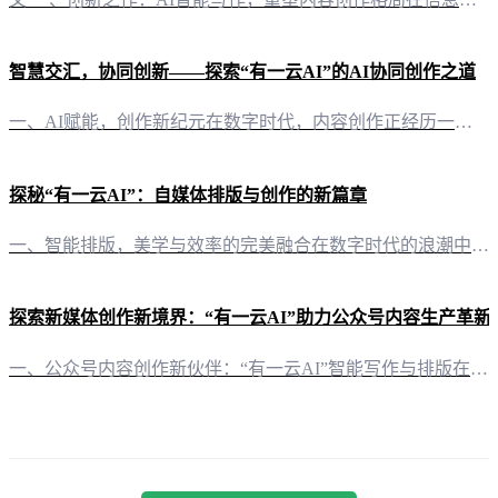
智慧交汇，协同创新——探索“有一云AI”的AI协同创作之道
一、AI赋能，创作新纪元在数字时代，内容创作正经历一场前所未有的变革。人工智能（AI）技术的飞速发展为创作者们带来了前所未有的机遇。作为一款创新型AI智能写作+排版软件，“有一云AI”以其独特的AI协同创作能力，引领着内容创作的全新潮流。 二、多维创作，满足个性化需求“有一云AI”在内容排版方面，提供包含标题、内容、图文、分隔、引导五大类数千款装修皮肤，满足自媒体创作者个性化需求。这些多样化的模
探秘“有一云AI”：自媒体排版与创作的新篇章
一、智能排版，美学与效率的完美融合在数字时代的浪潮中，内容创作与传播已成为企业及个人品牌建设的重要途径。而公众号作为众多自媒体平台中的一员，其排版的质量直接影响着内容的传播效果。如今，一款名为“有一云AI”的创新型软件，正为自媒体创作者们开启排版与创作的新篇章。 二、千款皮肤，定制你的视觉盛宴“有一云AI”在内容排版方面，提供了数千款装修皮肤，涵盖了标题、内容、图文、分隔、引导等五大类。这些皮肤
探索新媒体创作新境界：“有一云AI”助力公众号内容生产革新
一、公众号内容创作新伙伴：“有一云AI”智能写作与排版在信息爆炸的时代，公众号作为新媒体的重要阵地，内容创作一直是创作者们的心头大事。如今，“有一云AI”横空出世，为公众号创作者们带来了一场内容生产的革新。 二、AI赋能，排版艺术焕新颜“有一云AI”在内容排版方面，犹如一位艺术大师，精心打造了包含标题、内容、图文、分隔、引导五大类的数千款装修皮肤。这些装修皮肤，不仅美观大方，更能提升文章的视觉效