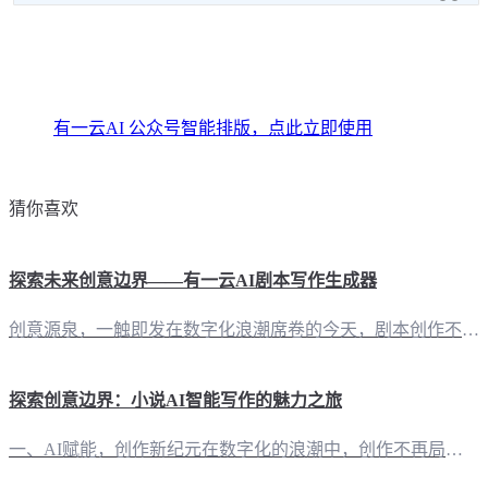
有一云AI 公众号智能排版，点此立即使用
猜你喜欢
探索未来创意边界——有一云AI剧本写作生成器
创意源泉，一触即发在数字化浪潮席卷的今天，剧本创作不再是遥不可及的梦想。有一云AI剧本写作生成器，作为您的创意伙伴，以尖端的人工智能技术，为您开辟了一条通往剧本世界的便捷之道。 五大功能，构筑剧本新天地 1. 智能排版，美轮美奂“有一云AI”在内容排版上独具匠心，提供包含标题、内容、图文、分隔、引导五大类的数千款装修皮肤。无论是简约大气还是典雅华丽，都能在这里找到属于您的风格。 2. 平台兼容，
探索创意边界：小说AI智能写作的魅力之旅
一、AI赋能，创作新纪元在数字化的浪潮中，创作不再局限于传统笔触。今日，让我们一同踏入小说AI智能写作的奇妙世界，见证技术如何重塑文学创作的边界。 二、有一云AI：智能写作的得力助手 2.1 创作工具，一应俱全“有一云AI”如同一位全能的助手，为自媒体创作者提供了从构思到成稿的全流程服务。它不仅支持公众号、头条号、小红书等多家自媒体平台，更在内容排版上独具匠心，提供数千款装修皮肤，满足创作者对标