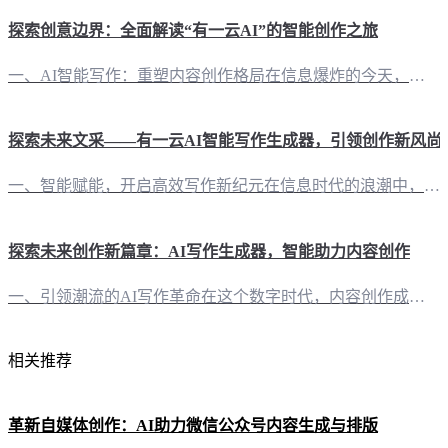
探索创意边界：全面解读“有一云AI”的智能创作之旅
一、AI智能写作：重塑内容创作格局在信息爆炸的今天，内容创作成为自媒体创作者们的重要课题。而“有一云AI”的出现，正是为了满足这一需求。这款创新型AI智能写作+排版软件，将AI技术与内容创作完美融合，为创作者们提供了一种全新的创作体验。 二、内容排版：千款皮肤，个性定制内容的美感同样重要。“有一云AI”在内容排版方面，提供了包含标题、内容、图文、分隔、引导五大类数千款装修皮肤。无论是简约大气，还
探索未来文采——有一云AI智能写作生成器，引领创作新风尚
一、智能赋能，开启高效写作新纪元在信息时代的浪潮中，内容创作成为推动知识传播和情感交流的重要力量。然而，传统写作模式往往耗时耗力，难以满足快节奏生活的需求。此时，有一云AI智能写作生成器应运而生，以其前沿的AI技术服务，为自媒体创作者带来革命性的变革。 二、排版巧思，千款皮肤任你挑选在内容排版方面，有一云AI提供涵盖标题、内容、图文、分隔、引导五大类的数千款装修皮肤。这些精心设计的模板，既满足了
探索未来创作新篇章：AI写作生成器，智能助力内容创作
一、引领潮流的AI写作革命在这个数字时代，内容创作成为推动社会进步的重要力量。然而，面对海量信息，如何高效、高质量地创作出引人入胜的内容，成为创作者们的一大挑战。此时，“有一云AI”应运而生，以其创新的AI智能写作+排版技术，为自媒体创作者们开启了一扇通往高效内容创作的新世界大门。 二、排版与创作，一应俱全“有一云AI”在内容排版方面独具匠心，提供了涵盖标题、内容、图文、分隔、引导五大类数千款装
相关推荐
革新自媒体创作：AI助力微信公众号内容生成与排版