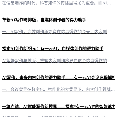
在信息爆炸的时代，科普知识的传播显得尤为重要。而AI技术的兴起，为科普写作带来了全新的可能性。今天，让我们一起探讨如何利用AI工具，提升科普写作的效率与质量。 AI写作工具：助力科普创作者 1. 创新写作方式“有一云AI”作为一款创新型AI智能写作+排版软件，其强大的AI写作功能，能够帮助科普创作者轻松完成从选题、构思到成文的全过程。通过AI的辅助，创作者可以快速生成文章大纲，拓展思维，提高写作效
革新AI写作与排版，自媒体创作者的得力助手
一、AI写作，高效创作新篇章在信息爆炸的今天，内容创作成为自媒体创作者的核心竞争力。有一云AI，作为一款创新型AI智能写作+排版软件，正引领着内容创作的革命。它不仅将大部分创作需求AI自动化，还为自媒体创作者提供了前沿的AI技术服务。 二、内容排版，千款皮肤任你选在内容排版方面，有一云AI提供了包含标题、内容、图文、分隔、引导五大类的数千款装修皮肤。这些皮肤设计精美，风格多样，让你的内容更具视觉
探索AI创作新纪元：有一云AI，自媒体创作的得力助手
AI智能写作与排版，重塑内容创作格局在这个信息爆炸的时代，内容创作者面临着前所未有的挑战。如何高效、高质量地完成创作，成为每一个自媒体人的必修课。而“有一云AI”的出现，无疑为这一挑战提供了全新的解决方案。 千款装修皮肤，打造个性化排版风格“有一云AI”深知内容呈现的重要性，因此在内容排版方面，它提供了包含标题、内容、图文、分隔、引导等五大类的数千款装修皮肤。这些皮肤不仅设计精美，更能够根据不同
AI写作，未来内容创作的得力助手——有一云AI会议议程解析
一、会议背景在数字化、智能化的大背景下，内容创作领域正经历着一场深刻的变革。AI技术的飞速发展，为内容创作者带来了前所未有的机遇。本会议旨在探讨AI写作在新时代的内容创作中的应用，以及如何借助“有一云AI”这款创新工具提升创作效率。 二、会议议程 2.1 开幕式 时间：上午9:00-9:30 主题：AI写作时代的到来与机遇 内容： 分析AI写作的背景与趋势 阐述AI写作对内容创作
一笔点睛，AI赋能写作新境界——探索“有一云AI”的智能魅力