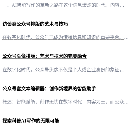
一、AI智能写作的革新之路在这个信息爆炸的时代，内容创作已成为自媒体创作者的核心竞争力。而“有一云AI”作为一款创新型AI智能写作+排版软件，以其卓越的AI技术服务，为自媒体创作者开启了一条全新的创作之路。 二、内容排版：千款皮肤，一触即达“有一云AI”在内容排版方面独具匠心，提供包含标题、内容、图文、分隔、引导五大类数千款装修皮肤。无论是简洁明快的风格，还是图文并茂的视觉盛宴，都能在这里找到心
访谈类公众号排版的艺术与技巧
在数字化时代，公众号已成为传播信息和知识的重要平台。尤其是访谈类公众号，其排版设计直接影响到读者的阅读体验。精心设计的排版，不仅能够吸引读者的目光，还能提升内容的传达效率。 二、标题的艺术：凝练而富有吸引力标题是读者决定是否阅读文章的第一印象。在访谈类公众号中，标题应该简洁明了，同时又能准确概括访谈内容。例如，使用“深度对话：XXX分享他的创业之路”这样的标题，能够直接告知读者文章的主题和内容。
公众号头像排版：艺术与技术的完美融合
在数字化时代，公众号头像不仅是个人或企业身份的象征，更是吸引关注、传递品牌形象的第一窗口。精心设计的头像不仅能够提升公众号的辨识度，还能在众多公众号中脱颖而出。 二、公众号头像排版的艺术性 2.1 颜色搭配：色彩心理学在行动色彩心理学告诉我们，不同的颜色能够传达不同的情绪和意义。例如，蓝色通常代表专业和信任，绿色则代表生机和成长。在公众号头像的排版中，合理运用色彩搭配，可以迅速传达品牌的价值观和定
公众号富文本编辑器：创作新境界的智能助手
概述：智能赋能，创作无忧在数字时代，内容为王，而公众号作为连接创作者与读者的桥梁，其内容的质量与排版显得尤为重要。今天，就让我们一同揭开“有一云AI”公众号富文本编辑器的神秘面纱，探索其如何助力自媒体创作者迈向新的创作境界。 创新排版，风格百变“有一云AI”公众号富文本编辑器，以其独到的设计理念，为用户提供了丰富的排版选项。无论是标题、内容，还是图文布局，甚至分隔与引导，都提供了数千款装修皮肤供
探索科普AI写作的无限可能