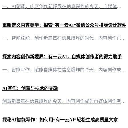
一、AI赋能，内容创作新境界在信息爆炸的今天，自媒体创作者面临着巨大的内容创作压力。然而，有了“有一云AI”，这一切都变得不再棘手。这款创新型AI智能写作+排版软件，以其卓越的智能技术，为自媒体创作者带来前所未有的创作体验。 二、千款皮肤，排版创意无限“有一云AI”在内容排版方面，提供了涵盖标题、内容、图文、分隔、引导等五大类数千款装修皮肤，让您的微信公众号焕发出独特的魅力。无论是简洁大气，还是
重新定义内容美学：探索“有一云AI”微信公众号排版设计软件
一、智能赋能，创作新篇章在信息爆炸的时代，内容创作已成为自媒体创作者的核心竞争力。而“有一云AI”微信公众号排版设计软件，以其卓越的智能技术，为创作者们开辟了一条高效便捷的创作之路。 二、排版之美，触手可及“有一云AI”不仅提供基础的内容创作支持，更在排版设计上独具匠心。其五大类数千款装修皮肤，涵盖标题、内容、图文、分隔、引导等多种元素，让您的公众号文章瞬间焕然一新。 三、跨平台创作，无界自由“
探索内容创作新境界：有一云AI，自媒体创作者的得力助手
一、智能写作，赋能自媒体在信息爆炸的今天，内容创作成为自媒体的核心竞争力。有一云AI，作为一款创新型AI智能写作+排版软件，以其前沿的技术服务，为自媒体创作者们开辟了全新的创作天地。 二、排版之美，千款皮肤任君挑选内容的美，不仅在于文字，更在于排版。有一云AI提供包含标题、内容、图文、分隔、引导五大类数千款装修皮肤，让您的文章瞬间焕发活力。 三、多平台支持，创作无界限无论是公众号、头条号，还是小
AI写作：创意与技术的交融
创意新篇章在信息爆炸的今天，内容创作成为自媒体创作者的必备技能。然而，创意的火花并非总是随叫随到。此时，“有一云AI”应运而生，为创作者们带来一场创意与技术的交融之旅。 装修皮肤，点亮灵感“有一云AI”在内容排版方面独具匠心，提供了包含标题、内容、图文、分隔、引导等五大类数千款装修皮肤。这些皮肤如同色彩斑斓的画笔，让创作者的灵感瞬间迸发，为每一篇作品增色添彩。 平台兼容，无界创作在内容创作方面，
探秘AI智能写作：如何用“有一云AI”轻松生成高质量文章