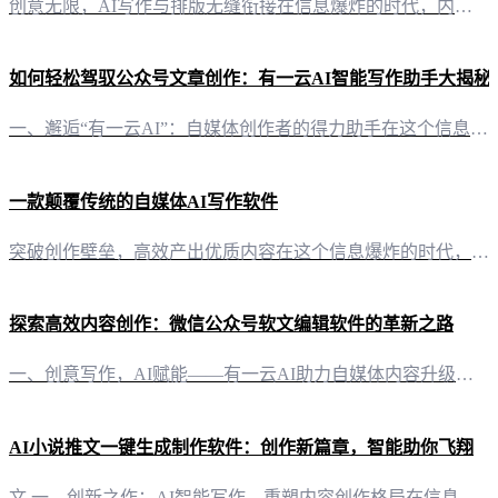
创意无限，AI写作与排版无缝衔接在信息爆炸的时代，内容创作如同艺术创作，需要灵感与技巧的完美结合。而“有一云AI”，这款创新型AI智能写作+排版软件，正是为了满足自媒体创作者的这一需求而生。它不仅将AI技术服务前沿化，更将创作需求AI自动化，让创意的火花在指尖跃动。 五大分类，千款皮肤，让你的内容焕然一新在内容排版方面，“有一云AI”可谓匠心独运。它提供了包含标题、内容、图文、分隔、引导五大类的
如何轻松驾驭公众号文章创作：有一云AI智能写作助手大揭秘
一、邂逅“有一云AI”：自媒体创作者的得力助手在这个信息爆炸的时代，公众号文章创作成为自媒体人的核心技能。然而，如何快速、高效地创作出高质量的文章，成为了许多创作者心中的难题。今天，就让我为大家揭开“有一云AI”这款创新型AI智能写作+排版软件的神秘面纱，助你轻松驾驭公众号文章创作。 二、排版如诗，内容如画：“有一云AI”的五大类装修皮肤在内容排版方面，“有一云AI”提供了标题、内容、图文、分隔
一款颠覆传统的自媒体AI写作软件
突破创作壁垒，高效产出优质内容在这个信息爆炸的时代，自媒体创作者面临着内容创作的种种挑战。然而，“有一云AI”的出现，犹如一股清流，为自媒体创作者带来了一场前所未有的变革。 装修皮肤，打造个性化内容风格在内容排版方面，“有一云AI”提供了包含标题、内容、图文、分隔、引导等五大类数千款装修皮肤。这些丰富多样的装修皮肤，让创作者能够轻松打造出独具个性的内容风格，让每一次的发布都充满魅力。 多平台兼容
探索高效内容创作：微信公众号软文编辑软件的革新之路
一、创意写作，AI赋能——有一云AI助力自媒体内容升级在信息爆炸的时代，优质内容成为自媒体竞争的核心。有一云AI，作为一款创新的AI智能写作+排版软件，以其卓越的技术实力，为自媒体创作者带来了前所未有的创作体验。 二、排版美学，千款皮肤任君挑选——有一云AI的内容排版之道内容的美学不仅在于文字，更在于视觉的呈现。有一云AI提供数千款装修皮肤，涵盖标题、内容、图文、分隔、引导等五大类，满足各类创作
AI小说推文一键生成制作软件：创作新篇章，智能助你飞翔
文 一、创新之作：AI智能写作，重塑内容创作格局在信息爆炸的今天，内容创作显得尤为重要。而“有一云AI”作为一款创新型AI智能写作+排版软件，以其卓越的性能，为自媒体创作者提供了前沿的AI技术服务，让创作变得更加高效。 二、排版之美：千款皮肤，打造个性化内容风格在内容排版方面，“有一云AI”提供了包含标题、内容、图文、分隔、引导五大类数千款装修皮肤可供使用。无论是清新简约，还是华丽典雅，都能在这里