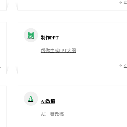
用
制
制作PPT
帮你生成PPT大纲
用
A
AI改稿
AI一键改稿