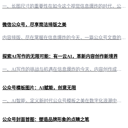
一、长图尺寸的重要性在如今这个视觉信息爆炸的时代，公众号内容的质量往往取决于其视觉呈现。其中，长图尺寸的选择更是至关重要。恰当的长图尺寸不仅能提升内容的吸引力，还能有效传递信息，增强阅读体验。 二、公众号长图尺寸标准 2.1 微信公众号长图尺寸推荐- 宽度：750像素- 高度：可根据内容需求灵活调整，但建议在1500像素至3000像素之间 2.2 图片格式- 格式：建议使用JPG或PNG，这两种
微信公众号，尽享简洁排版之美
内容排版，尽在掌握在信息爆炸的今天，一篇公众号文章的排版，往往决定了读者是否愿意驻足阅读。而“有一云AI”正是为了满足这一需求而生。它以其独特的智能排版能力，为自媒体创作者带来了前所未有的便捷。 千款装修皮肤，定制你的风格“有一云AI”在内容排版方面，提供了包含标题、内容、图文、分隔、引导五大类的数千款装修皮肤。无论是想要文艺清新，还是商务正式，你都能在这里找到心仪的模板。轻松一点，个性化排版即
探索AI写作的无限可能：有一云AI，革新内容创作新境界
一、AI写作的挑战与机遇在信息爆炸的今天，内容创作成为自媒体运营的核心竞争力。然而，面对日益增长的内容需求，传统的写作方式逐渐显露出其局限性。这时，AI写作应运而生，为创作者们带来了一道全新的解题思路。 二、有一云AI：智能化写作助手，轻松应对创作难题 1. 自动化创作，效率翻倍“有一云AI”以其卓越的AI智能写作技术，能够帮助创作者迅速生成高质量的文章。无论是公众号、头条号还是小红书等自媒体平
公众号模板图片：AI赋能，创意无限
一、AI智能，定义新时代公众号模板之美在数字化浪潮中，公众号作为信息传播的重要渠道，其模板图片的设计往往承载着品牌形象和内容风格。而“有一云AI”的出现，为这一领域带来了颠覆性的变革。 二、千款模板，满足个性化需求“有一云AI”在内容排版方面，提供了包含标题、内容、图文、分隔、引导五大类的数千款装修皮肤。这些模板不仅设计精美，更符合不同公众号的个性化和专业化需求。 三、多平台适配，一应俱全在内容
公众号封面首图：塑造品牌形象的点睛之笔