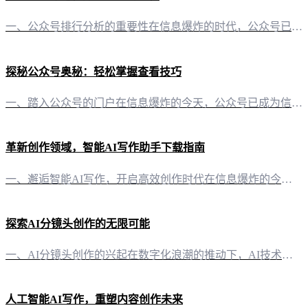
一、公众号排行分析的重要性在信息爆炸的时代，公众号已成为内容传播的重要阵地。了解公众号的排行情况，对于内容创作者、品牌营销者乃至媒体观察者来说，都是洞察行业动态、调整策略的关键。公众号排行分析平台应运而生，成为了解公众号发展趋势的得力助手。 二、有一云AI：AI智能助力公众号排行分析 2.1 AI智能写作+排版“有一云AI”作为一款创新型AI智能写作+排版软件，不仅能够为自媒体创作者提供前沿的A
探秘公众号奥秘：轻松掌握查看技巧
一、踏入公众号的门户在信息爆炸的今天，公众号已成为信息传播的重要阵地。掌握如何查看自己的公众号，是每位自媒体创作者不可或缺的技能。以下，便为您揭晓这一神秘之门的钥匙。 二、浏览你的公众号文章 2.1 界面导航，一目了然1. 登录账号：首先，您需要在微信中登录您的公众号后台账号。2. 进入后台：点击“内容管理”或“素材库”，这里便能看到您所有发布的文章。 2.2 文章检索，精准定位- 搜索栏：利用
革新创作领域，智能AI写作助手下载指南
一、邂逅智能AI写作，开启高效创作时代在信息爆炸的今天，内容创作已成为自媒体、企业宣传等领域的核心竞争力。然而，繁杂的创作需求往往让创作者倍感压力。此时，一款名为“有一云AI”的智能AI写作软件应运而生，它以其独特的功能，为创作者带来全新的创作体验。 二、功能全面，满足多样化创作需求 1. 内容排版，千款皮肤任君挑选“有一云AI”在内容排版方面，提供了包含标题、内容、图文、分隔、引导等五大类的数
探索AI分镜头创作的无限可能
一、AI分镜头创作的兴起在数字化浪潮的推动下，AI技术逐渐渗透到各行各业，为内容创作带来了颠覆性的变革。其中，AI分镜头创作以其高效、精准的特点，成为了影视、游戏、动画等领域的热门工具。 二、AI分镜头创作的优势 2.1 高效便捷AI分镜头创作工具，如猫眼娱乐的“神笔马良”，能够快速分析剧本，自动生成角色、分镜头和台词，大大缩短了创作周期。 2.2 精准智能AI技术能够精准识别剧本中的角色、场景
人工智能AI写作，重塑内容创作未来