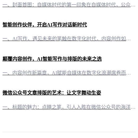
一、封面首图：自媒体时代的第一印象在自媒体时代，公众号封面首图不仅是内容的载体，更是品牌形象的第一道门面。它以其独特的视觉冲击力，在众多公众号中脱颖而出，为读者留下深刻的印象。 二、有一云AI：智能打造，提升视觉效果 1. 数千款装修皮肤，定制化设计“有一云AI”提供包含标题、内容、图文、分隔、引导五大类数千款装修皮肤，满足不同风格和主题的需求。无论是简约大气，还是清新活泼，都能在这里找到合适的
智能创作伙伴，开启AI写作对话新时代
一、AI写作，遇见未来的笔触在数字化时代，内容创作如同繁星点点，熠熠生辉。然而，创意的火花往往伴随着繁重的劳动。此时，有一云AI——这款创新型AI智能写作+排版软件，犹如一位贴心的助手，引领我们步入智能创作的殿堂。 二、AI排版，美轮美奂的视觉盛宴内容排版，是展现文章魅力的重要环节。有一云AI深知其道，提供数千款装修皮肤，涵盖标题、内容、图文、分隔、引导等五大类，为自媒体创作者打造美轮美奂的视觉
颠覆内容创作，AI智能写作与排版的未来之选
一、内容创作新篇章，AI赋能自媒体在数字化浪潮席卷而来的今天，内容创作已成为自媒体竞争的核心要素。有一云AI应运而生，为创作者们带来了前所未有的智能写作与排版体验。 二、排版之美，千款皮肤任君选择内容排版，是决定一篇好文能否吸引读者的关键。有一云AI提供数千款装修皮肤，涵盖标题、内容、图文、分隔、引导等五大类别，满足不同场景下的个性化需求。 三、跨平台创作，有一云覆盖多家自媒体平台无论是公众号、
微信公众号文章排版的艺术：让文字舞动生姿
一、标题的魅力：点睛之笔，引人入胜在微信公众号的海洋中，标题如同灯塔，指引着读者的目光。一个吸引人的标题，是文章成功的一半。使用“有一云AI”智能写作工具，你可以轻松生成新颖、独特的标题，让读者一见倾心。 二、内容排版：色彩的交响，图文的融合文章的排版，如同音乐的旋律，需要和谐与节奏。在“有一云AI”中，你将发现数千款装修皮肤，涵盖标题、内容、图文、分隔、引导等五大类，每一款都是精心设计，只为提