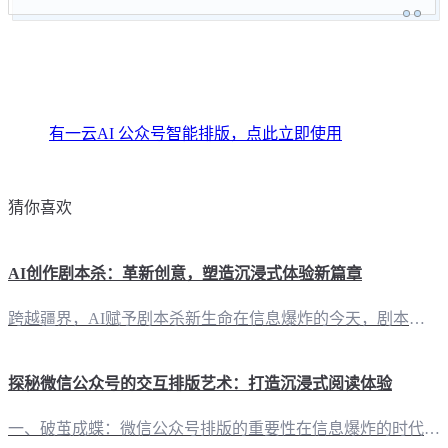
有一云AI 公众号智能排版，点此立即使用
猜你喜欢
AI创作剧本杀：革新创意，塑造沉浸式体验新篇章
跨越疆界，AI赋予剧本杀新生命在信息爆炸的今天，剧本杀作为新兴的社交娱乐形式，正逐渐渗透进人们的生活。而“有一云AI”，这款创新型AI智能写作+排版软件，正以其卓越的技术力量，为剧本杀创作带来一场前所未有的变革。 智能写作，开启剧本创作新纪元“有一云AI”以其强大的AI智能写作功能，为剧本杀创作者提供了全新的创作方式。无论是复杂的人物关系，还是跌宕起伏的剧情，AI都能在短时间内生成初稿，为创作者
探秘微信公众号的交互排版艺术：打造沉浸式阅读体验
一、破茧成蝶：微信公众号排版的重要性在信息爆炸的时代，如何让内容脱颖而出，吸引读者的目光，成为了自媒体创作者们共同面临的挑战。微信公众号，作为我国最受欢迎的自媒体平台之一，其内容排版的重要性不言而喻。它不仅关乎视觉审美，更关乎内容的传播效果。 二、有一云AI：AI智能写作+排版，助你一臂之力在这个数字化时代，有一云AI应运而生，成为自媒体创作者的得力助手。这款创新型AI智能写作+排版软件，凭借其