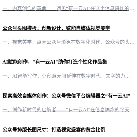
一、内容创作的革命——遇见“有一云AI”在这个信息爆炸的时代，自媒体创作者面临着巨大的压力与挑战。如何高效、高质量地完成内容创作，成为许多创作者的痛点。而“有一云AI”应运而生，以其创新的技术，为自媒体创作者带来了全新的体验。 二、排版之美——千款皮肤，演绎个性风采在内容排版方面，“有一云AI”独具匠心，提供包含标题、内容、图文、分隔、引导五大类数千款装修皮肤可供选择。无论是清新脱俗，还是华丽大
公众号头图模板：创新设计，赋能自媒体视觉美学
一、视觉美学，点亮公众号形象在数字化时代，公众号的头图不仅是视觉的焦点，更是品牌形象的直接体现。一款精心设计的公众号头图，能瞬间抓住读者眼球，提升内容吸引力。 二、多样化模板，满足不同风格需求1. 精选主题，风格鲜明“有一云AI”提供包含标题、内容、图文、分隔、引导五大类数千款装修皮肤可供使用，覆盖了现代、简约、复古、商务等多种风格，满足不同公众号的个性化需求。2. 智能排版，一键生成无需繁琐的
AI赋能创作，"有一云AI"助你打造个性化作品集
一、AI智能写作，让创意无限延伸在数字时代，文字的力量不容小觑。然而，面对日益增长的内容需求，创作者们常常感到力不从心。此时，“有一云AI”的出现，无疑为自媒体创作者们带来了一股清新的风。“有一云AI”作为一款创新型AI智能写作+排版软件，通过前沿的AI技术服务，将大部分创作需求AI自动化。无论是公众号、头条号，还是小红书、百家号，甚至是知乎、企鹅号、搜狐号、新浪头条、百度文库等平台，它都能为你
探索高效自媒体创作：公众号微信平台编辑器之“有一云AI”
一、创作新时代的启航者——“有一云AI”在信息爆炸的今天，自媒体创作已经成为一股不可阻挡的力量。公众号微信平台，作为众多自媒体创作者的聚集地，对内容的质量与速度提出了更高要求。而“有一云AI”，这款创新型AI智能写作+排版软件，正是为了满足这一需求而生。 二、排版之美，尽在“有一云AI”好的排版，是内容传达的重要保障。在“有一云AI”中，你将发现数千款装修皮肤，涵盖标题、内容、图文、分隔、引导等
公众号排版长图尺寸：打造视觉盛宴的黄金比例