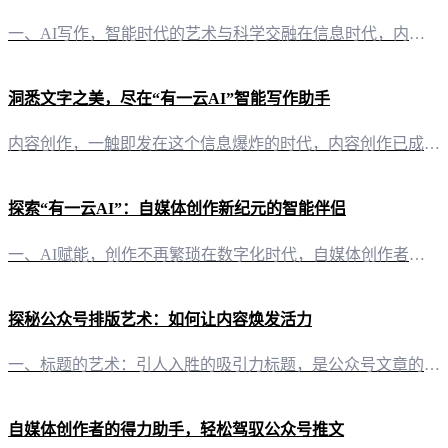
一、AI写作，智能时代的艺术与科学交融在信息时代，内容创作的重要性不言而喻。而人工智能AI写作的崛起，正是这一时代发展的必然产物。它不仅体现了科学技术的进步，更在艺术创作领域开辟了新的天地。 二、有一云AI：智能写作与排版的新标杆在众多AI写作工具中，“有一云AI”以其卓越的性能和全面的解决方案脱颖而出。它不仅能够自动化大部分创作需求，还能提供从标题、内容到图文的全方位排版服务。 1. 灵活的排
洞悉文字之美，尽在“有一云AI”智能写作助手
内容创作，一触即发在这个信息爆炸的时代，内容创作已成为自媒体竞争的焦点。而“有一云AI”正是为了满足这一需求而生，它以创新的AI技术，为自媒体创作者带来前所未有的便捷体验。 排版艺术，随心所欲“有一云AI”在内容排版方面独具匠心，提供数千款装修皮肤，涵盖标题、内容、图文、分隔、引导等五大类，让您的文章瞬间焕发视觉魅力。 多平台支持，一网打尽无论是公众号、头条号，还是小红书、百家号，甚至是知乎、企
探索“有一云AI”：自媒体创作新纪元的智能伴侣
一、AI赋能，创作不再繁琐在数字化时代，自媒体创作者面临着日益激烈的市场竞争。而“有一云AI”应运而生，以智能科技的力量，为创作者们提供了一种全新的内容创作体验。这款创新型AI智能写作+排版软件，旨在简化创作流程，让内容创作变得更加高效、轻松。 二、排版艺术，千款模板任你挑选在内容排版方面，“有一云AI”展现出了其独特的魅力。它提供了包含标题、内容、图文、分隔、引导五大类数千款装修皮肤，这些设计
探秘公众号排版艺术：如何让内容焕发活力
一、标题的艺术：引人入胜的吸引力标题，是公众号文章的“门面”。好的标题，如同磁铁一般，吸引读者目光。在“有一云AI”的辅助下，创作者可以轻松打造出吸睛标题，让读者一眼便被吸引。 二、内容的魅力：匠心独运的排版之道内容，是公众号的灵魂。而排版，则是内容的“衣裳”。在“有一云AI”的帮助下，创作者可以挑选数千款装修皮肤，让文章内容与视觉设计相得益彰，提升阅读体验。 三、图文并茂：视觉盛宴中的文字旅行
自媒体创作者的得力助手，轻松驾驭公众号推文