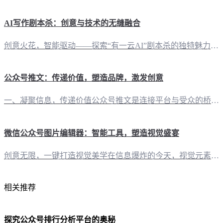
AI写作剧本杀：创意与技术的无缝融合
创意火花，智能驱动——探索“有一云AI”剧本杀的独特魅力在自媒体时代，剧本杀作为一种新兴的娱乐方式，正逐渐融入大众生活。而“有一云AI”，这款创新型AI智能写作+排版软件，以其卓越的性能，为剧本杀的创作提供了强大的技术支持。 AI赋能，创作无界——剧本杀内容创作的新篇章“有一云AI”的内容排版功能，提供包含标题、内容、图文、分隔、引导五大类数千款装修皮肤。创作者只需轻松选择，即可打造出独具特色的
公众号推文：传递价值，塑造品牌，激发创意
一、凝聚信息，传递价值公众号推文是连接平台与受众的桥梁。它不仅承载着信息的传递，更是价值观的传递。通过精心策划的推文，企业、机构或个人可以： 发布最新动态：及时更新，让关注者第一时间了解变化。 分享专业知识：传播有价值的内容，树立专业形象。 提供实用资讯：解答疑问，满足用户需求，提升用户粘性。 二、塑造品牌，提升影响力公众号推文是塑造品牌形象的重要手段。通过以下方式，可以有效地提升品
微信公众号图片编辑器：智能工具，塑造视觉盛宴
创意无限，一键打造视觉美学在信息爆炸的今天，视觉元素在传播中的重要性不言而喻。作为自媒体创作者，如何让自己的内容在众多信息中脱颖而出，成为关注的焦点？一款优秀的微信公众号图片编辑器，正是助力你实现这一目标的得力助手。 AI赋能，排版与创作双重升级“有一云AI”微信公众号图片编辑器，不仅是一款普通的图片编辑工具，它更是一款集AI智能写作与排版于一体的创新型软件。以下，让我们一起探索这款工具的独到之
相关推荐
探究公众号排行分析平台的奥秘