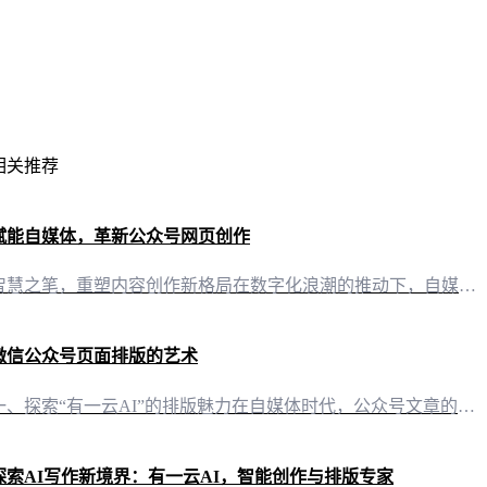
相关推荐
赋能自媒体，革新公众号网页创作
智慧之笔，重塑内容创作新格局在数字化浪潮的推动下，自媒体行业正经历着前所未有的变革。公众号作为信息传播的重要阵地，其内容的质量与形式成为了品牌影响力的关键。今天，让我们一同探索“有一云AI”，这款专为自媒体创作者设计的智能写作与排版工具，如何革新公众号网页创作。 AI赋能，创作无界“有一云AI”以其创新的AI技术服务，为自媒体创作者提供了一个强大的内容创作平台。它不仅能够自动化大部分创作需求，还
微信公众号页面排版的艺术
一、探索“有一云AI”的排版魅力在自媒体时代，公众号文章的排版不仅是一门技术，更是一种艺术。而“有一云AI”，这款创新型AI智能写作+排版软件，正以其卓越的功能，为自媒体创作者们带来前所未有的排版体验。 二、千款皮肤，打造个性化风格“有一云AI”在内容排版方面，提供了包含标题、内容、图文、分隔、引导五大类数千款装修皮肤。无论是追求简约大气，还是偏好炫酷个性，都能在这里找到心仪的模板。 三、跨平台
探索AI写作新境界：有一云AI，智能创作与排版专家