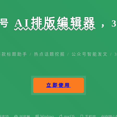
AI排版编辑器
号
，
爆款标题助手 / 热点话题挖掘 / 公众号智能发文 / 
立即使用
Windows
macOS
面支持
浏览器
手机端
创作随心