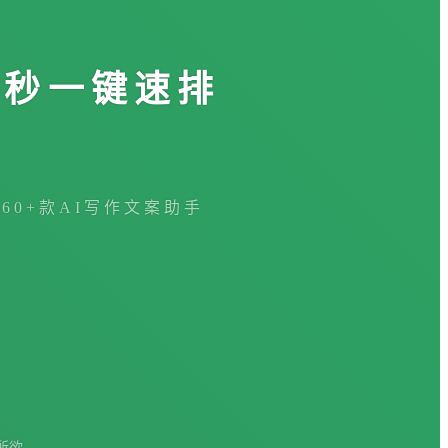
3秒一键速排
360+款AI写作文案助手
所欲