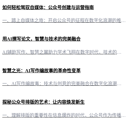
如何轻松驾驭自媒体：公众号创建与运营指南
一、踏上自媒体之旅：开启公众号的征程在数字化浪潮的推动下，自媒体已成为内容创作与传播的新天地。而公众号，作为这一领域的明星平台，正吸引着越来越多的创作者加入。接下来，我们将一步步揭开公众号创建的神秘面纱。 二、注册与配置：搭建你的自媒体阵地 1. 选择平台与注册账号首先，你需要选择一个适合的平台进行注册。目前，微信公众平台是国内最受欢迎的自媒体平台之一。注册流程如下：- 访问微信公众平台官网，选
用AI撰写论文，智慧与技术的完美融合
AI辅助写作，智慧之翼助力学术飞翔在数字时代，技术的进步为我们的生活带来了无数便利。其中，AI辅助写作工具的出现，无疑为学术研究注入了新的活力。关于“用AI写论文会被发现吗”这一问题，让我们一同揭开这层神秘的面纱。 一、AI写作工具的诞生，为学术创作带来新机遇随着人工智能技术的发展，AI写作工具应运而生。这类工具通过深度学习算法，能够自动生成文章、论文等文本内容，为用户提供了极大的创作便利。以“
智慧之光：AI写作编故事的革命性变革
一、AI写作编故事：技术与创意的完美融合在数字化浪潮中，内容创作成为推动信息传播的核心动力。而“有一云AI”，这款创新型AI智能写作+排版软件，正以它的智慧之光，引领着AI写作编故事的新风尚。 二、排版之美：千款皮肤，千变万化“有一云AI”在内容排版方面，提供了包含标题、内容、图文、分隔、引导等五大类的数千款装修皮肤。无论是简约大气，还是华丽繁复，都能满足自媒体创作者的不同需求，让每一次内容呈现
探秘公众号排版的艺术：让内容焕发新生
一、理解排版的重要性在信息爆炸的时代，公众号作为传播知识、分享生活的重要平台，其内容的质量与排版设计往往决定了读者的第一印象。优秀的排版不仅能让内容更加美观，更能提升阅读体验，增强文章的吸引力。 二、选择合适的排版工具随着自媒体的发展，各类排版工具应运而生。在众多工具中，有一云AI以其丰富的功能和便捷的操作脱颖而出。它不仅提供多种模板，还支持自定义排版，满足不同创作者的需求。 1. 模板多样有一