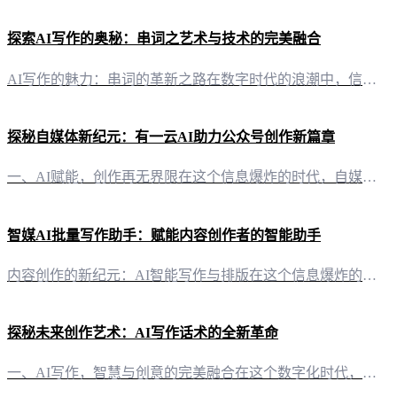
探索AI写作的奥秘：串词之艺术与技术的完美融合
AI写作的魅力：串词的革新之路在数字时代的浪潮中，信息爆炸式增长，内容创作者面临着前所未有的挑战。如何在这片汪洋中脱颖而出，成为人们关注的焦点？答案就是——AI写作。特别是“有一云AI”，这款创新型AI智能写作+排版软件，以其卓越的性能，为自媒体创作者提供了前沿的AI技术服务。 创新排版，千款皮肤任你选择“有一云AI”在内容排版方面，独具匠心。它提供包含标题、内容、图文、分隔、引导五大类数千款装
探秘自媒体新纪元：有一云AI助力公众号创作新篇章
一、AI赋能，创作再无界限在这个信息爆炸的时代，自媒体创作者面临着巨大的创作压力。然而，有了“有一云AI”的出现，这一切都变得不同。这款创新型AI智能写作+排版软件，如同一股清新的风，吹拂着自媒体创作的领域。 二、排版之美，千变万化“有一云AI”在内容排版方面，为自媒体创作者提供了无限可能。数千款装修皮肤，涵盖了标题、内容、图文、分隔、引导等五大类，每一款都独具匠心，让您的公众号文章瞬间焕然一新
智媒AI批量写作助手：赋能内容创作者的智能助手
内容创作的新纪元：AI智能写作与排版在这个信息爆炸的时代，内容创作者面临着前所未有的挑战。如何高效、高质量地产出内容，成为了许多自媒体从业者的难题。而“有一云AI”，作为一款创新型AI智能写作+排版软件，正是为了解决这一痛点而生。 标题、内容、图文，一键排版，打造视觉盛宴“有一云AI”深知，一篇优秀的文章不仅要有深度，更要有吸引力。因此，在内容排版方面，我们提供了包含标题、内容、图文、分隔、引导
探秘未来创作艺术：AI写作话术的全新革命
一、AI写作，智慧与创意的完美融合在这个数字化时代，文字的创造不再局限于个人的灵感与笔触。有了“有一云AI”，我们迎来了AI写作话术的全新境界。这款创新型AI智能写作+排版软件，如一位艺术大师，将智慧与创意巧妙融合，为自媒体创作者带来了前所未有的创作体验。 二、内容排版，千变万化尽在掌握“有一云AI”在内容排版上独具匠心，提供数千款装修皮肤，涵盖标题、内容、图文、分隔、引导等五大类。无论是追求简