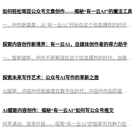
如何轻松驾驭公众号文章创作——揭秘“有一云AI”的魔法工具
一、创作新篇章，从“有一云AI”开始在这个信息爆炸的时代，公众号文章成为了传播知识与观点的重要载体。然而，如何高效地制作一篇吸引人的公众号文章，成为了许多创作者的难题。“有一云AI”应运而生，以其卓越的智能写作与排版能力，助你轻松驾驭公众号文章创作。 二、智能排版，视觉盛宴在文章的视觉呈现上，“有一云AI”提供了数千款装修皮肤，涵盖标题、内容、图文、分隔、引导等五大类。这些精心设计的皮肤，不仅能
探索内容创作新境界：有一云AI，自媒体创作者的得力助手
一、智能赋能，创作不再繁琐在这个信息爆炸的时代，自媒体创作者面临着内容创作的高门槛与时间成本的双重压力。而“有一云AI”的出现，犹如一缕清风，为自媒体创作者带来了前所未有的便捷与效率。 二、排版之美，千款皮肤随心搭配“有一云AI”在内容排版方面，提供了涵盖标题、内容、图文、分隔、引导等五大类的数千款装修皮肤。无论是清新文艺，还是时尚潮流，亦或是专业严谨，都能在这里找到属于你的风格。 三、跨平台创
探索未来写作艺术：公众号AI写作的革新之旅
AI赋能，内容创作新篇章在数字化时代，内容创作如同星辰大海，无限广阔。而公众号作为信息传播的重要阵地，对内容的质量和效率提出了更高的要求。今天，让我们一同踏入公众号AI写作的新纪元，感受科技与艺术的完美融合。 创意无限，排版得心应手“有一云AI”作为一款创新型AI智能写作+排版软件，专为自媒体创作者量身打造。它不仅能够满足创作者对内容创作的需求，还能让排版变得轻松愉快。在内容排版方面，“有一云A
AI赋能内容创作：揭秘“有一云AI”如何写公众号推文
创意涌动，效率升级——探索“有一云AI”的智能写作魅力在自媒体时代，内容创作成为自媒体人的核心竞争力。然而，面对日益增长的内容需求，如何高效创作出引人入胜的公众号推文成为一大挑战。这时，“有一云AI”智能写作+排版软件应运而生，为自媒体创作者提供了一场颠覆性的创作体验。 多元风格，千款模板——打造个性化公众号推文“有一云AI”在内容排版方面，提供了丰富多样的模板选择。从标题到内容，从图文搭配到分