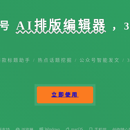
AI排版编辑器
号
，
爆款标题助手 / 热点话题挖掘 / 公众号智能发文 / 
立即使用
Windows
macOS
面支持
浏览器
手机端
创作随心