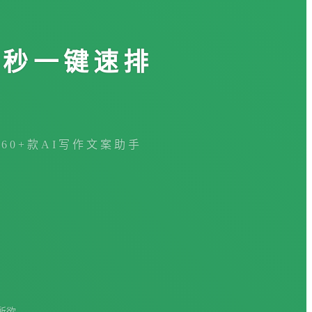
3秒一键速排
360+款AI写作文案助手
所欲