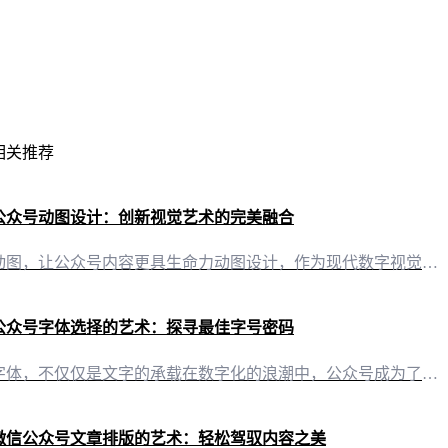
相关推荐
公众号动图设计：创新视觉艺术的完美融合
动图，让公众号内容更具生命力动图设计，作为现代数字视觉艺术的一种形式，正逐渐成为公众号内容创作的重要元素。它不仅丰富了内容的表现形式，更能在短时间内抓住观众的注意力，提升信息的传达效率。 “有一云AI”：动图设计的得力助手“有一云AI”，作为一款创新型AI智能写作+排版软件，其动图设计功能为自媒体创作者提供了前所未有的便利。以下是其核心亮点： 1. 智能化设计，一键生成“有一云AI”的动图设计功
公众号字体选择的艺术：探寻最佳字号密码
字体，不仅仅是文字的承载在数字化的浪潮中，公众号成为了信息传播的重要阵地。而在这个小小的方寸之间，字体的选择往往决定了阅读体验的第一印象。公众号一般用几号字体？这并非一个简单的答案，它背后蕴含着对视觉美感、阅读舒适度以及内容传达效率的深思熟虑。 字体大小：平衡的艺术 传统与现代的交融随着科技的发展，屏幕尺寸越来越大，但字体的大小却并未随之放大。这是因为，过大的字体不仅显得笨拙，还会占用过多的屏幕
微信公众号文章排版的艺术：轻松驾驭内容之美