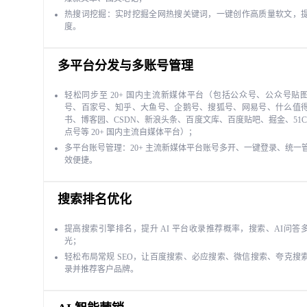
热搜词挖掘：实时挖掘全网热搜关键词，一键创作高质量软文，
度。
多平台分发与多账号管理
轻松同步至 20+ 国内主流新媒体平台（包括公众号、公众号贴
号、百家号、知乎、大鱼号、企鹅号、搜狐号、网易号、什么值
书、博客园、CSDN、新浪头条、百度文库、百度贴吧、掘金、51C
点号等 20+ 国内主流自媒体平台）；
多平台账号管理：20+ 主流新媒体平台账号多开、一键登录、统一
效便捷。
搜索排名优化
提高搜索引擎排名，提升 AI 平台收录推荐概率，搜索、AI问答
光；
轻松布局常规 SEO，让百度搜索、必应搜索、微信搜索、夸克搜
录并推荐客户品牌。