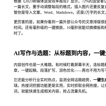
根据《2023新媒体运营效率报告》显示，72%的运
一篇长文，要手动调整每段的格式，插入图片还要反复对
管你是导入文案、Word、Markdown，还是2万字的
更厉害的是，如果你看到一篇外部公众号的文章排版很
时间。还有毫秒级的一键换肤，10毫秒就能切换模板
时了。
AI写作与选题：从标题到内容，一键
内容创作也是一大难题。有时候盯着屏幕半天，连标题都
章，一键起稿、段落扩写、润色优化——再也不用为写
它还能分析行业实时热点，监测全网话题趋势，
一键生
球。热搜词挖掘功能更是实用，实时抓取全网热搜，让
词，就能快速生成相关内容，抢占流量先机。