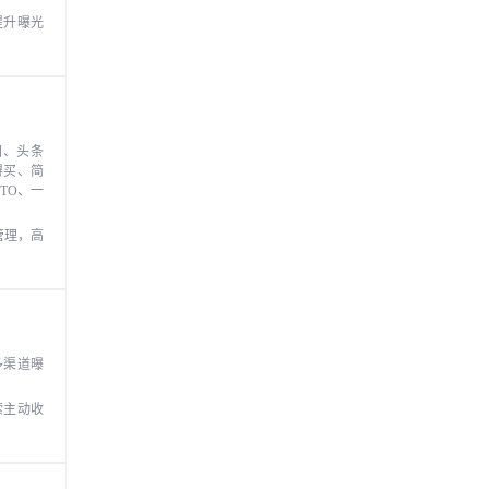
提升曝光
图、头条
得买、简
TO、一
管理，高
多渠道曝
索主动收