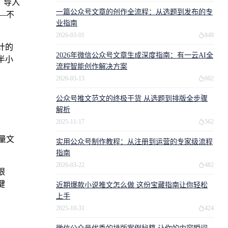
：导入
一篇公众号文章的创作全流程：从选题到发布的专
—不
业指南
2026-03-01
849
计的
2026年微信公众号文章生成深度指南：有一云AI全
半小
流程智能创作解决方案
2026-03-13
602
公众号推文范文的终极干货 从选题到排版全步骤
解析
2025-11-17
562
量文
实用公众号制作教程：从注册到运营的专家级流程
指南
2026-03-22
482
眼
键
近期爆款小说推文怎么做 这份宝藏指南让你轻松
上手
2025-10-31
424