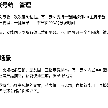
账号统一管理
文章要一次次复制粘贴。有一云AI支持
一键同步到20+主流平台
管理，一键登录——节省你90%的分发时间！
钮，就能同步到所有你运营的平台。不用再打开一个个网站，输
有场景
，比如社群营销、朋友圈、直播带货脚本。有一云AI内置
360+款
还是产品描述，都能快速生成，质量还很高！
成符合小红书风格的文案，带表情、带话题，直接就能用。直播
互动环节都帮你想好了。