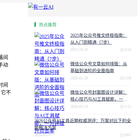
热点推荐
2025年公众号推文终极指南：
从入门到精通（7步）
2025-10-29
2116
落间
微信公众号文章如何排版：从
手动
基础到进阶的全面指南
2026-02-28
1350
时间
，它不
微信公众号封面图设计详解：
核心技巧与AI工具赋能，一分
钟提升点击率
2026-03-14
1115
2026公众号AI工具近期权威测评：万案对比下的全
能解决方案
2026-03-17
1091