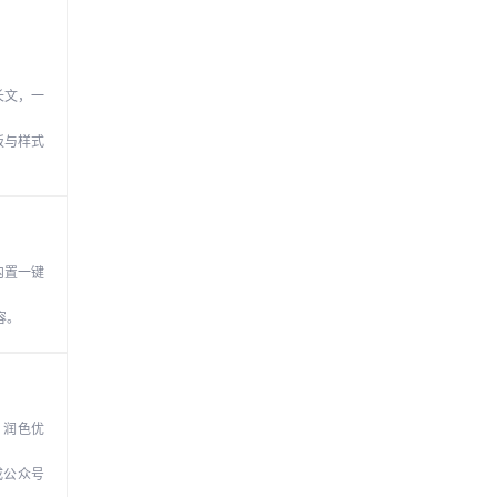
字长文，一
板与样式
内置一键
容。
、润色优
成公众号