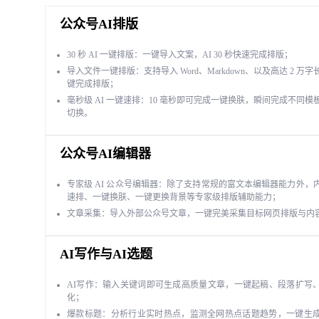
公众号AI排版
30 秒 AI 一键排版：一键导入文案，AI 30 秒快速完成排版；
导入文件一键排版：支持导入 Word、Markdown、以及高达 2 万
键完成排版；
毫秒级 AI 一键速排：10 毫秒即可完成一键换肤，瞬间完成不同模
切换。
公众号AI编辑器
专家级 AI 公众号编辑器：除了支持常规的富文本编辑器能力外，
速排、一键换肤、一键更换背景等专家级排版辅助能力；
文章采集：导入外部公众号文章，一键完美采集目标网页排版与内
AI写作与AI选题
AI写作：输入关键词即可生成高质量文章，一键起稿、段落扩写
化；
爆款标题：分析行业实时热点，监测全网热点话题趋势，一键生