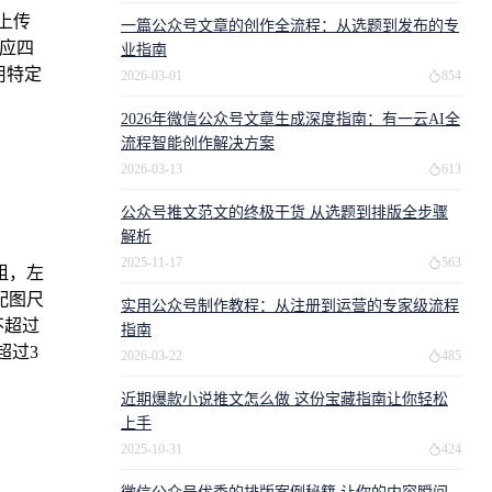
上传
一篇公众号文章的创作全流程：从选题到发布的专
对应四
业指南
用特定
2026-03-01
854
2026年微信公众号文章生成深度指南：有一云AI全
流程智能创作解决方案
2026-03-13
613
公众号推文范文的终极干货 从选题到排版全步骤
解析
2025-11-17
563
粗，左
配图尺
实用公众号制作教程：从注册到运营的专家级流程
不超过
指南
超过3
2026-03-22
485
近期爆款小说推文怎么做 这份宝藏指南让你轻松
上手
2025-10-31
424