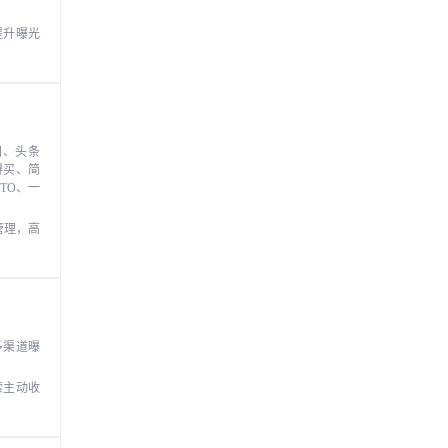
提升曝光
图、头条
得买、简
TO、一
管理，高
多渠道曝
索主动收