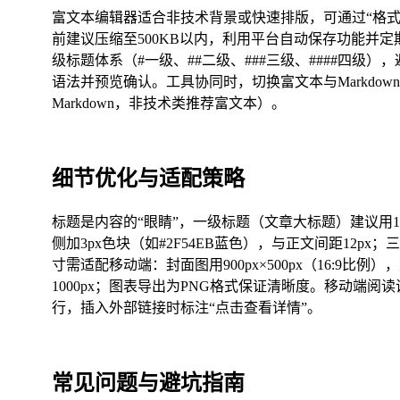
富文本编辑器适合非技术背景或快速排版，可通过“格式
前建议压缩至500KB以内，利用平台自动保存功能并定
级标题体系（#一级、##二级、###三级、####四级）
语法并预览确认。工具协同时，切换富文本与Markdo
Markdown，非技术类推荐富文本）。
细节优化与适配策略
标题是内容的“眼睛”，一级标题（文章大标题）建议用1
侧加3px色块（如#2F54EB蓝色），与正文间距12p
寸需适配移动端：封面图用900px×500px（16:9比
1000px；图表导出为PNG格式保证清晰度。移动端阅读
行，插入外部链接时标注“点击查看详情”。
常见问题与避坑指南