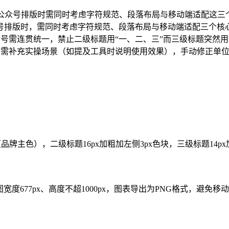
行公众号排版时需同时考虑字符规范、段落布局与移动端适配这三
众号排版时，需同时考虑字符规范、段落布局与移动端适配三个核
号需连贯统一，禁止二级标题用“一、二、三”而三级标题突然用
排查时，需补充实操场景（如提及工具时说明使用效果），手动修正单
牌主色），二级标题16px加粗加左侧3px色块，三级标题14px
文插图宽度677px、高度不超1000px，图表导出为PNG格式，避免移