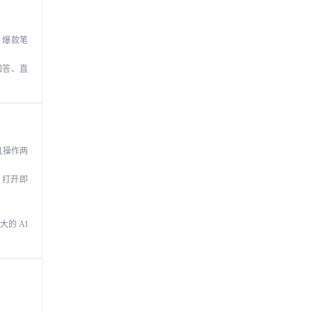
、爆款笔
回答、直
手机操作两
，打开即
的 AI