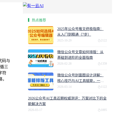
热点推荐
2025年公众号推文终极指南：
从入门到精通（7步）
2025-10-29
2122
微信公众号文章如何排版：从
基础到进阶的全面指南
代码与
2026-02-28
1359
遵循三
字符
微信公众号封面图设计详解：
格，
核心技巧与AI工具赋能，一分
钟提升点击率
2026-03-14
1122
2026公众号AI工具近期权威测评：万案对比下的全
能解决方案
2026-03-17
1095