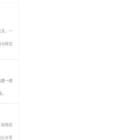
字长文，一
板与样式
内置一键
容。
、润色优
成公众号