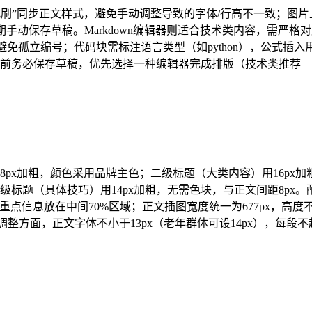
刷”同步正文样式，避免手动调整导致的字体/行高不一致；图片
期手动保存草稿。Markdown编辑器则适合技术类内容，需严格
，避免孤立编号；代码块需标注语言类型（如python），公式插入
wn前务必保存草稿，优先选择一种编辑器完成排版（技术类推荐
8px加粗，颜色采用品牌主色；二级标题（大类内容）用16px加
x；三级标题（具体技巧）用14px加粗，无需色块，与正文间距8px。
例），重点信息放在中间70%区域；正文插图宽度统一为677px，高度
调整方面，正文字体不小于13px（老年群体可设14px），每段不