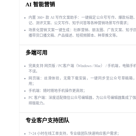
AI 智能营销
内置 360+ 款 AI 写作文案助手：一键搞定公众号写作、爆款标题
记、测评文案、公文写作、知乎问答等各种营销场景写作需求；
场景化营销文案一键生成：社群营销、朋友圈、广告文案、知乎
播带货口播文稿、产品描述、短视频脚本、种草推文等。
多端可用
完美支持 网页版 / PC客户端（Windows / Mac） / 手机端，电脑
不误。
网页端：丝滑体验，无需下载安装，一键同步至公众号草稿箱
用；
手机端：随时随地手机操作更高效；
PC 客户端：深度适配微信公众号编辑器，为公众号编辑器集成了强大
排版能力。
专业客户支持团队
7×24 小时在线工单支持，专业级团队快速响应客户需求；