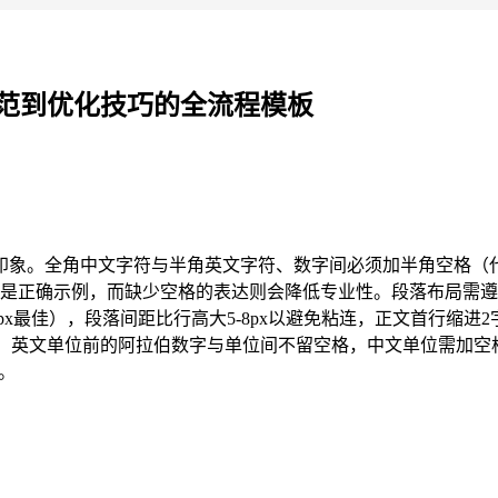
范到优化技巧的全流程模板
一印象。全角中文字符与半角英文字符、数字间必须加半角空格（
字体”是正确示例，而缺少空格的表达则会降低专业性。段落布局需
-24px最佳），段落间距比行高大5-8px以避免粘连，正文首行缩进2
，英文单位前的阿拉伯数字与单位间不留空格，中文单位需加空
”。